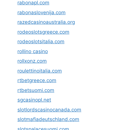
rabonapl.com
rabonaslovenija.com
razedcasinoaustralia.org
rodeoslotsgreece.com
rodeoslotsitalia.com
rollino casino
rollxonz.com
roulettinoitalia.com
rtbetgreece.com
rtbetsuomi.com
sgcasinopl.net
slotlordscasinocanada.com
slotmafiadeutschland.com
slotspalacesuomi.com