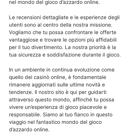
nel mondo del gioco d’azzardo online.
Le recensioni dettagliate e le esperienze degli
utenti sono al centro della nostra missione.
Vogliamo che tu possa confrontare le offerte
vantaggiose e trovare le opzioni più affidabili
per il tuo divertimento. La nostra priorità è la
tua sicurezza e soddisfazione durante il gioco.
In un ambiente in continua evoluzione come
quello dei casinò online, è fondamentale
rimanere aggiornati sulle ultime novità e
tendenze. Il nostro sito è qui per guidarti
attraverso questo mondo, affinché tu possa
vivere un’esperienza di gioco piacevole e
responsabile. Siamo al tuo fianco in questo
viaggio nel fantastico mondo del gioco
d’azzardo online.