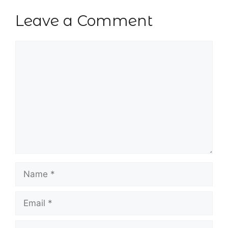
Leave a Comment
Comment
Name
Email
Website