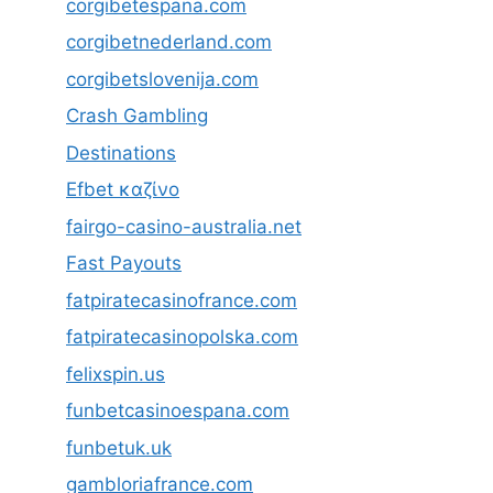
corgibetespana.com
corgibetnederland.com
corgibetslovenija.com
Crash Gambling
Destinations
Efbet καζίνο
fairgo-casino-australia.net
Fast Payouts
fatpiratecasinofrance.com
fatpiratecasinopolska.com
felixspin.us
funbetcasinoespana.com
funbetuk.uk
gambloriafrance.com