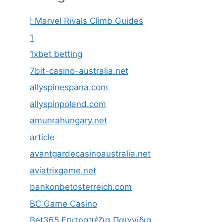
! Marvel Rivals Climb Guides
1
1xbet betting
7bit-casino-australia.net
allyspinespana.com
allyspinpoland.com
amunrahungary.net
article
avantgardecasinoaustralia.net
aviatrixgame.net
bankonbetosterreich.com
BC Game Casino
Bet365 Επιτραπέζια Παιχνίδια