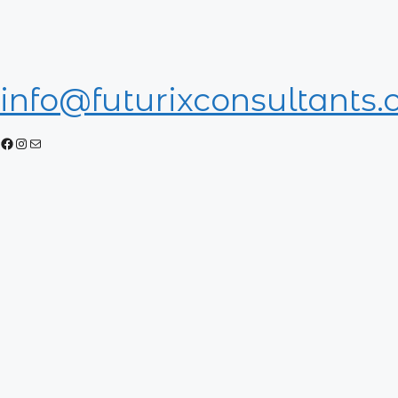
info@futurixconsultants
Facebook
Instagram
Mail