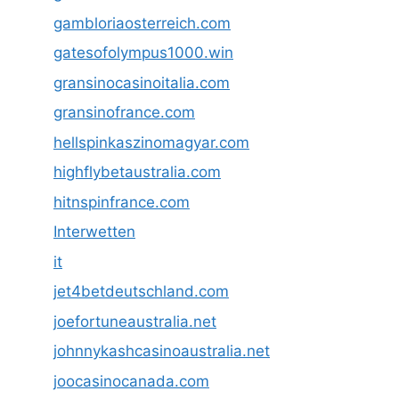
gambloriaosterreich.com
gatesofolympus1000.win
gransinocasinoitalia.com
gransinofrance.com
hellspinkaszinomagyar.com
highflybetaustralia.com
hitnspinfrance.com
Interwetten
it
jet4betdeutschland.com
joefortuneaustralia.net
johnnykashcasinoaustralia.net
joocasinocanada.com