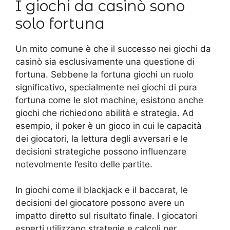
I giochi da casinò sono
solo fortuna
Un mito comune è che il successo nei giochi da
casinò sia esclusivamente una questione di
fortuna. Sebbene la fortuna giochi un ruolo
significativo, specialmente nei giochi di pura
fortuna come le slot machine, esistono anche
giochi che richiedono abilità e strategia. Ad
esempio, il poker è un gioco in cui le capacità
dei giocatori, la lettura degli avversari e le
decisioni strategiche possono influenzare
notevolmente l’esito delle partite.
In giochi come il blackjack e il baccarat, le
decisioni del giocatore possono avere un
impatto diretto sul risultato finale. I giocatori
esperti utilizzano strategie e calcoli per