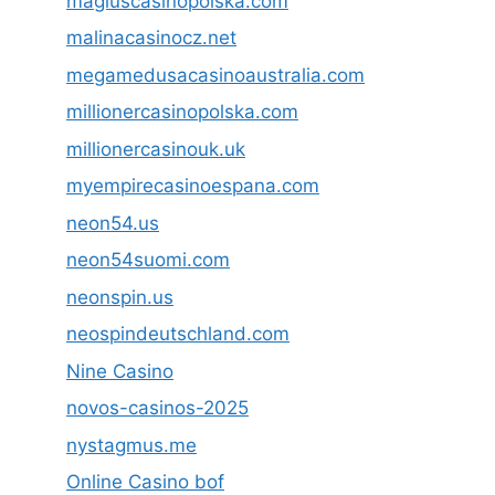
magiuscasinopolska.com
malinacasinocz.net
megamedusacasinoaustralia.com
millionercasinopolska.com
millionercasinouk.uk
myempirecasinoespana.com
neon54.us
neon54suomi.com
neonspin.us
neospindeutschland.com
Nine Casino
novos-casinos-2025
nystagmus.me
Online Casino bof