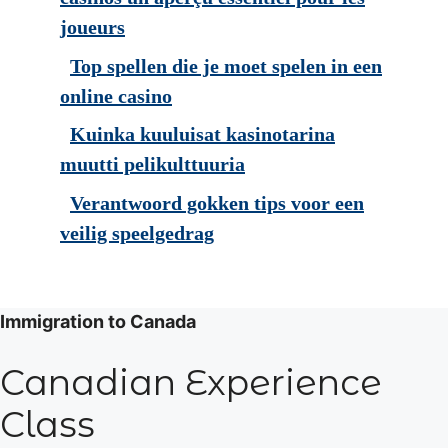
joueurs
Top spellen die je moet spelen in een
online casino
Kuinka kuuluisat kasinotarina
muutti pelikulttuuria
Verantwoord gokken tips voor een
veilig speelgedrag
Immigration to Canada
Canadian Experience
Class