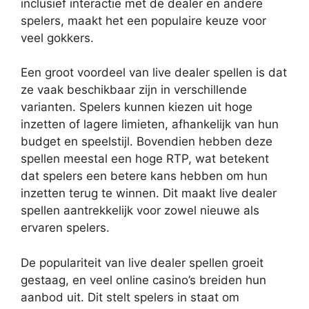
inclusief interactie met de dealer en andere
spelers, maakt het een populaire keuze voor
veel gokkers.
Een groot voordeel van live dealer spellen is dat
ze vaak beschikbaar zijn in verschillende
varianten. Spelers kunnen kiezen uit hoge
inzetten of lagere limieten, afhankelijk van hun
budget en speelstijl. Bovendien hebben deze
spellen meestal een hoge RTP, wat betekent
dat spelers een betere kans hebben om hun
inzetten terug te winnen. Dit maakt live dealer
spellen aantrekkelijk voor zowel nieuwe als
ervaren spelers.
De populariteit van live dealer spellen groeit
gestaag, en veel online casino’s breiden hun
aanbod uit. Dit stelt spelers in staat om