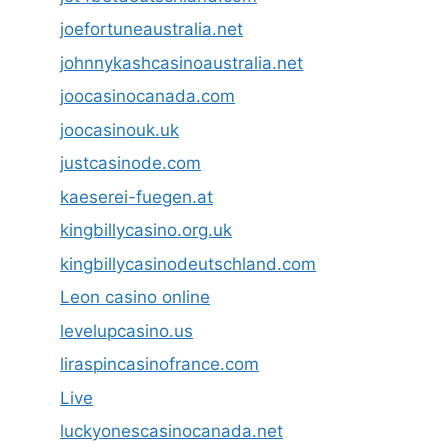
joefortuneaustralia.net
johnnykashcasinoaustralia.net
joocasinocanada.com
joocasinouk.uk
justcasinode.com
kaeserei-fuegen.at
kingbillycasino.org.uk
kingbillycasinodeutschland.com
Leon casino online
levelupcasino.us
liraspincasinofrance.com
Live
luckyonescasinocanada.net