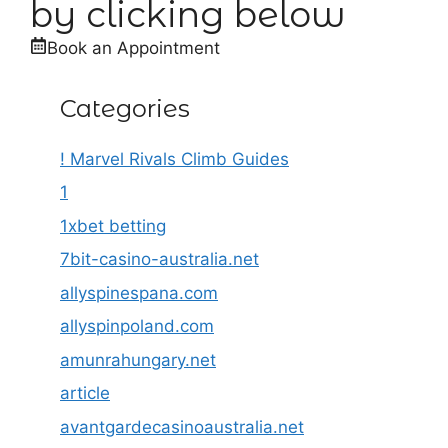
by clicking below
Book an Appointment
Categories
! Marvel Rivals Climb Guides
1
1xbet betting
7bit-casino-australia.net
allyspinespana.com
allyspinpoland.com
amunrahungary.net
article
avantgardecasinoaustralia.net