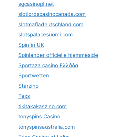
sgcasinopl.net
slotlordscasinocanada.com
slotmafiadeutschland.com
slotspalacesuomi.com
Spinfin UK
Spinlander officielle hjemmeside
Sportaza casino Ελλάδα
Sportwetten
Starzino
Texs
tikitakakaszino.com
tonyspins Casino
tonyspinsaustralia.com