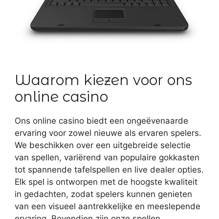
Waarom kiezen voor ons
online casino
Ons online casino biedt een ongeëvenaarde
ervaring voor zowel nieuwe als ervaren spelers.
We beschikken over een uitgebreide selectie
van spellen, variërend van populaire gokkasten
tot spannende tafelspellen en live dealer opties.
Elk spel is ontworpen met de hoogste kwaliteit
in gedachten, zodat spelers kunnen genieten
van een visueel aantrekkelijke en meeslepende
ervaring. Bovendien zijn onze spellen