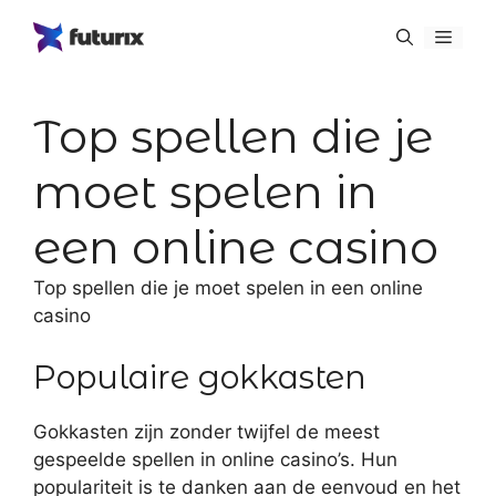
Skip
Menu
to
content
Top spellen die je
moet spelen in
een online casino
Top spellen die je moet spelen in een online
casino
Populaire gokkasten
Gokkasten zijn zonder twijfel de meest
gespeelde spellen in online casino’s. Hun
populariteit is te danken aan de eenvoud en het