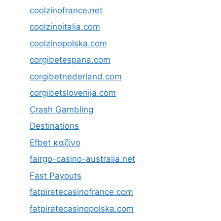
coolzinofrance.net
coolzinoitalia.com
coolzinopolska.com
corgibetespana.com
corgibetnederland.com
corgibetslovenija.com
Crash Gambling
Destinations
Efbet καζίνο
fairgo-casino-australia.net
Fast Payouts
fatpiratecasinofrance.com
fatpiratecasinopolska.com