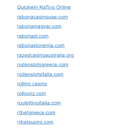
Quickwin Καζίνο Online
rabonacasinouae.com
rabonamagyar.com
rabonapl.com
rabonaslovenija.com
razedcasinoaustralia.org
rodeoslotsgreece.com
rodeoslotsitalia.com
rollino casino
rollxonz.com
roulettinoitalia.com
rtbetgreece.com
rtbetsuomi.com