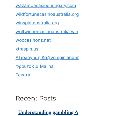
wazambacasinohungary.com
wildfortunecasinoaustralia.org
winspiritaustralia.org
wolfwinnercasinoaustralia.win
woocasinonz.net
xtraspin.us
Αξιολόγηση Καζίνο spinlander
Φρουτάκια Malina
Текста
Recent Posts
Understanding gambling A