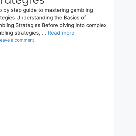
p by step guide to mastering gambling
ategies Understanding the Basics of
bling Strategies Before diving into complex
bling strategies, …
Read more
Leave a comment