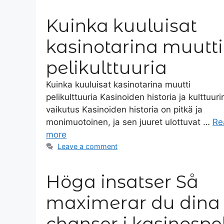
Kuinka kuuluisat
kasinotarina muutti
pelikulttuuria
Kuinka kuuluisat kasinotarina muutti
pelikulttuuria Kasinoiden historia ja kulttuur
vaikutus Kasinoiden historia on pitkä ja
monimuotoinen, ja sen juuret ulottuvat …
Re
more
Leave a comment
Höga insatser Så
maximerar du dina
chanser i kasinospe