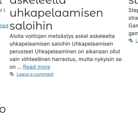
uhkapelaamisen
 i
Ste
str
saloihin
ead
Gam
gam
Aloita voittojen metsästys askel askeleelta
uhkapelaamisen saloihin Uhkapelaamisen
perusteet Uhkapelaaminen on aikanaan ollut
vain viihteellinen harrastus, mutta nykyisin se
on …
Read more
Leave a comment
no