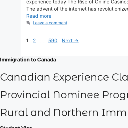
experience today The Rise of Online Casino
The advent of the internet has revolutioniz
Read more
Leave a comment
Page
Page
Page
1
2
…
590
Next
→
Immigration to Canada
Canadian Experience Cla
Provincial Nominee Pro
Rural and Northern Immi