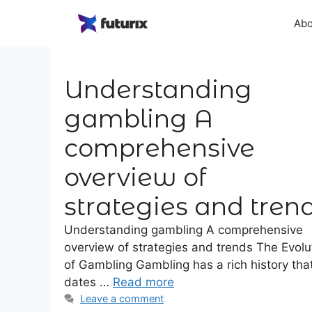
Skip
Abo
to
content
Understanding
gambling A
comprehensive
overview of
strategies and tren
Understanding gambling A comprehensive
overview of strategies and trends The Evolu
of Gambling Gambling has a rich history tha
dates …
Read more
Leave a comment