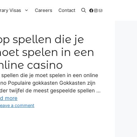
Facebook
Instagram
Mail
ary Visas
Careers
Contact
op spellen die je
oet spelen in een
nline casino
 spellen die je moet spelen in een online
ino Populaire gokkasten Gokkasten zijn
der twijfel de meest gespeelde spellen …
d more
Leave a comment