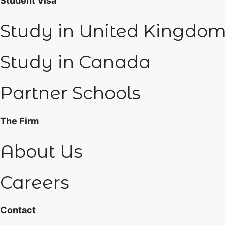
Student Visa
Study in United Kingdo
Study in Canada
Partner Schools
The Firm
About Us
Careers
Contact