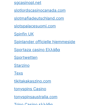
sgcasinopl.net
slotlordscasinocanada.com
slotmafiadeutschland.com
slotspalacesuomi.com
Spinfin UK
Spinlander officielle hjemmeside
Sportaza casino Ελλάδα
Sportwetten
Starzino
Texs
tikitakakaszino.com
tonyspins Casino
tonyspinsaustralia.com
Trino Casino ελλάδα