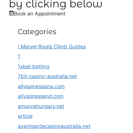
by clicking below
Book an Appointment
Categories
! Marvel Rivals Climb Guides
1
1xbet betting
7bit-casino-australia.net
allyspinespana.com
allyspinpoland.com
amunrahungary.net
article
avantgardecasinoaustralia.net