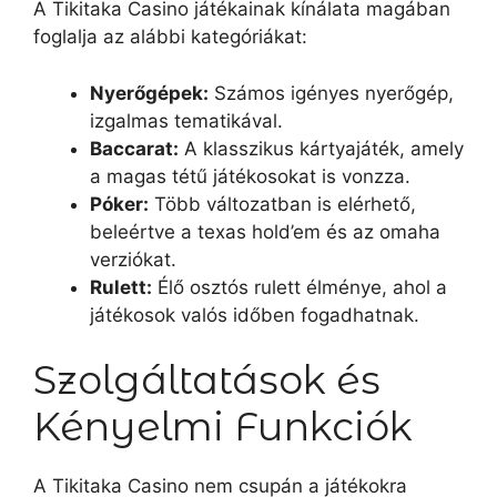
A Tikitaka Casino játékainak kínálata magában
foglalja az alábbi kategóriákat:
Nyerőgépek:
Számos igényes nyerőgép,
izgalmas tematikával.
Baccarat:
A klasszikus kártyajáték, amely
a magas tétű játékosokat is vonzza.
Póker:
Több változatban is elérhető,
beleértve a texas hold’em és az omaha
verziókat.
Rulett:
Élő osztós rulett élménye, ahol a
játékosok valós időben fogadhatnak.
Szolgáltatások és
Kényelmi Funkciók
A Tikitaka Casino nem csupán a játékokra