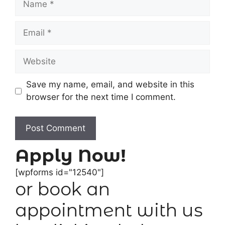
Email
Website
Save my name, email, and website in this
browser for the next time I comment.
Apply Now!
[wpforms id="12540"]
or book an
appointment with us