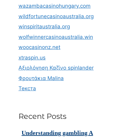
wazambacasinohungary.com
wildfortunecasinoaustralia.org
winspiritaustralia.org
wolfwinnercasinoaustralia.win
woocasinonz.net
xtraspin.us
Αξιολόγηση Καζίνο spinlander
Φρουτάκια Malina
Текста
Recent Posts
Understanding gambling A