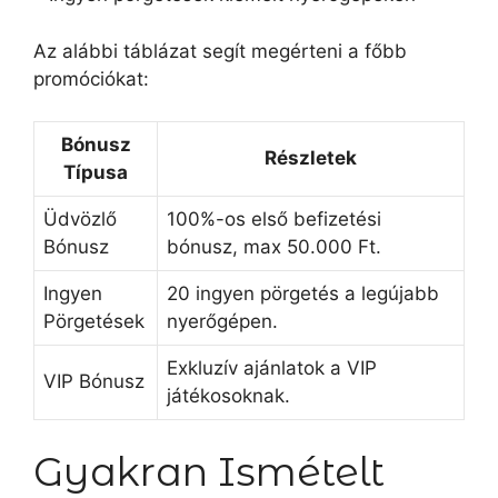
Az alábbi táblázat segít megérteni a főbb
promóciókat:
Bónusz
Részletek
Típusa
Üdvözlő
100%-os első befizetési
Bónusz
bónusz, max 50.000 Ft.
Ingyen
20 ingyen pörgetés a legújabb
Pörgetések
nyerőgépen.
Exkluzív ajánlatok a VIP
VIP Bónusz
játékosoknak.
Gyakran Ismételt