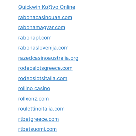
Quickwin Καζίνο Online
rabonacasinouae.com
rabonamagyar.com
rabonapl.com
rabonaslovenija.com
razedcasinoaustralia.org
rodeoslotsgreece.com
rodeoslotsitalia.com
rollino casino
rollxonz.com
roulettinoitalia.com
rtbetgreece.com
rtbetsuomi.com