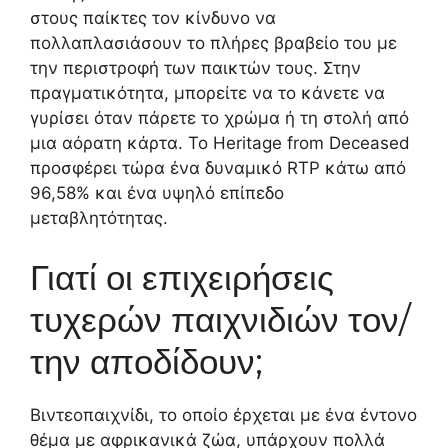
στους παίκτες τον κίνδυνο να
πολλαπλασιάσουν το πλήρες βραβείο του με
την περιστροφή των παικτών τους. Στην
πραγματικότητα, μπορείτε να το κάνετε να
γυρίσει όταν πάρετε το χρώμα ή τη στολή από
μια αόρατη κάρτα. Το Heritage from Deceased
προσφέρει τώρα ένα δυναμικό RTP κάτω από
96,58% και ένα υψηλό επίπεδο
μεταβλητότητας.
Γιατί οι επιχειρήσεις
τυχερών παιχνιδιών τον/
την αποδίδουν;
Βιντεοπαιχνίδι, το οποίο έρχεται με ένα έντονο
θέμα με αφρικανικά ζώα, υπάρχουν πολλά