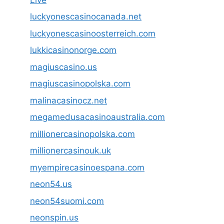
luckyonescasinocanada.net
luckyonescasinoosterreich.com
lukkicasinonorge.com
magiuscasino.us
magiuscasinopolska.com
malinacasinocz.net
megamedusacasinoaustralia.com
millionercasinopolska.com
millionercasinouk.uk
myempirecasinoespana.com
neon54.us
neon54suomi.com
neonspin.us