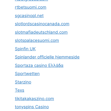
rtbetsuomi.com
sgcasinopl.net
slotlordscasinocanada.com
slotmafiadeutschland.com
slotspalacesuomi.com
Spinfin UK
Spinlander officielle hjemmeside
Sportaza casino Ελλάδα
Sportwetten
Starzino
Texs
tikitakakaszino.com
tonyspins Casino