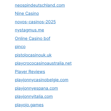
neospindeutschland.com
Nine Casino
novos-casinos-2025
nystagmus.me
Online Casino bof
pinco
pistolocasinouk.uk
playcrococasinoaustralia.net
Player Reviews
playjonnycasinobelgie.com
playjonnyespana.com
playjonnyitalia.com
playojo.games