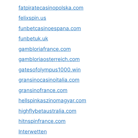
fatpiratecasinopolska.com
felixspin.us
funbetcasinoespana.com
funbetuk.uk
gambloriafrance.com
gambloriaosterreich.com
gatesofolympus1000.win
gransinocasinoitalia.com
gransinofrance.com
hellspinkaszinomagyar.com
highflybetaustralia.com
hitnspinfrance.com
Interwetten