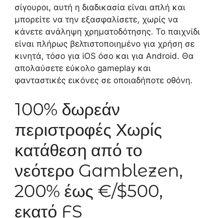
σίγουροι, αυτή η διαδικασία είναι απλή και
μπορείτε να την εξασφαλίσετε, χωρίς να
κάνετε ανάληψη χρηματοδότησης. Το παιχνίδι
είναι πλήρως βελτιστοποιημένο για χρήση σε
κινητά, τόσο για iOS όσο και για Android. Θα
απολαύσετε εύκολο gameplay και
φανταστικές εικόνες σε οποιαδήποτε οθόνη.
100% δωρεάν
περιστροφές Χωρίς
κατάθεση από το
νεότερο Gamblezen,
200% έως €/$500,
εκατό FS