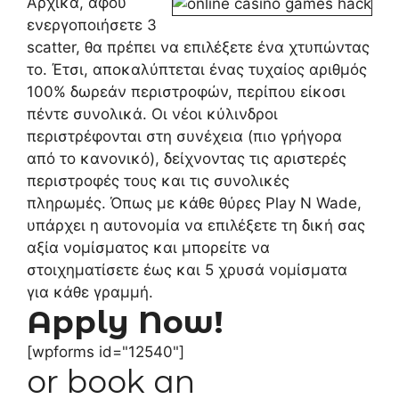
Αρχικά, αφού
ενεργοποιήσετε 3
scatter, θα πρέπει να επιλέξετε ένα χτυπώντας
το. Έτσι, αποκαλύπτεται ένας τυχαίος αριθμός
100% δωρεάν περιστροφών, περίπου είκοσι
πέντε συνολικά. Οι νέοι κύλινδροι
περιστρέφονται στη συνέχεια (πιο γρήγορα
από το κανονικό), δείχνοντας τις αριστερές
περιστροφές τους και τις συνολικές
πληρωμές. Όπως με κάθε θύρες Play N Wade,
υπάρχει η αυτονομία να επιλέξετε τη δική σας
αξία νομίσματος και μπορείτε να
στοιχηματίσετε έως και 5 χρυσά νομίσματα
για κάθε γραμμή.
Apply Now!
[wpforms id="12540"]
or book an