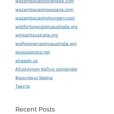
wazambacasinocanada.com
wazambacasinoespana.com
wazambacasinohungary.com
wildfortunecasinoaustralia.org
winspiritaustralia.org
wolfwinnercasinoaustralia.win
woocasinonz.net
xtraspin.us
Αξιολόγηση Καζίνο spinlander
Φρουτάκια Malina
Текста
Recent Posts