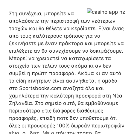
Στη συνέχεια, μπορείτε να
απολαύσετε την περιστροφή των νεότερων
τροχών και θα θέλετε να κερδίσετε. Είναι ένας
από τους καλύτερους τρόπους για να
ξεκινήσετε με έναν πράκτορα και μπορείτε να
επιλέξετε αν θα συνεχίσουμε να δοκιμάζουμε.
Μπορεί να χρειαστεί να καταχωρίσετε τα
στοιχεία των τελών τους ακόμα κι αν δεν
συμβεί η πρώτη προσφορά. Ακόμα κι αν αυτά
τα είδη κινήτρων είναι ασυνήθιστα, η ομάδα
στο Sportsbooks.com αναζητά όλο και
χαμηλότερα την καλύτερη προσφορά στη Νέα
Ζηλανδία. Στο σημείο αυτό, θα εμβαθύνουμε
περισσότερο στις διάφορες διαθέσιμες
προσφορές, επειδή ποτέ δεν υποθέτουμε ότι
όλες οι προσφορές 100% δωρεάν περιστροφών
είναι οι ίδιες. Με αυτόν τον τρόπο, θα