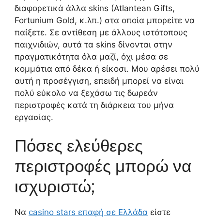
διαφορετικά άλλα skins (Atlantean Gifts,
Fortunium Gold, κ.λπ.) στα οποία μπορείτε να
παίξετε. Σε αντίθεση με άλλους ιστότοπους
παιχνιδιών, αυτά τα skins δίνονται στην
πραγματικότητα όλα μαζί, όχι μέσα σε
κομμάτια από δέκα ή είκοσι. Μου αρέσει πολύ
αυτή η προσέγγιση, επειδή μπορεί να είναι
πολύ εύκολο να ξεχάσω τις δωρεάν
περιστροφές κατά τη διάρκεια του μήνα
εργασίας.
Πόσες ελεύθερες
περιστροφές μπορώ να
ισχυριστώ;
Να
casino stars επαφή σε Ελλάδα
είστε