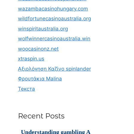
wazambacasinohungary.com
wildfortunecasinoaustralia.org
winspiritaustralia.org
wolfwinnercasinoaustralia.win
woocasinonz.net
xtraspin.us
Αξιολόγηση Καζίνο spinlander
Φρουτάκια Malina
Текста
Recent Posts
Understanding gambling A