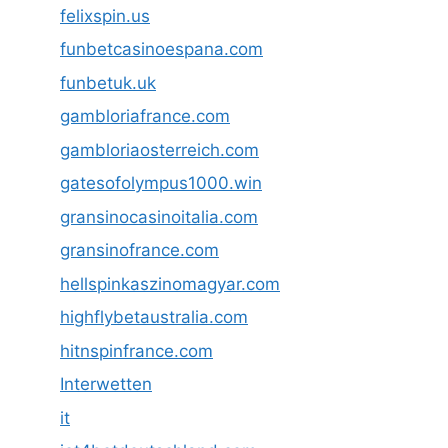
felixspin.us
funbetcasinoespana.com
funbetuk.uk
gambloriafrance.com
gambloriaosterreich.com
gatesofolympus1000.win
gransinocasinoitalia.com
gransinofrance.com
hellspinkaszinomagyar.com
highflybetaustralia.com
hitnspinfrance.com
Interwetten
it