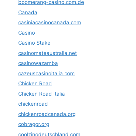
boomerang-casino.com.de
Canada
casiniacasinocanada.com
Casino
Casino Stake
casinomateaustralia.net
casinowazamba
cazeuscasinoitalia.com
Chicken Road
Chicken Road Italia
chickenroad
chickenroadcanada.org
cobragor.org
coolzinodeutschland.com