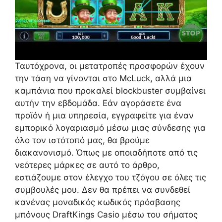
Ταυτόχρονα, οι μετατροπές προσφορών έχουν
την τάση να γίνονται στο McLuck, αλλά μια
καμπάνια που προκαλεί blockbuster συμβαίνει
αυτήν την εβδομάδα. Εάν αγοράσετε ένα
προϊόν ή μια υπηρεσία, εγγραφείτε για έναν
εμπορικό λογαριασμό μέσω μιας σύνδεσης για
όλο τον ιστότοπό μας, θα βρούμε
διακανονισμό. Όπως με οποιαδήποτε από τις
νεότερες μάρκες σε αυτό το άρθρο,
εστιάζουμε στον έλεγχο του τζόγου σε όλες τις
συμβουλές μου. Δεν θα πρέπει να συνδεθεί
κανένας μοναδικός κωδικός πρόσβασης
μπόνους DraftKings Casio μέσω του σήματος