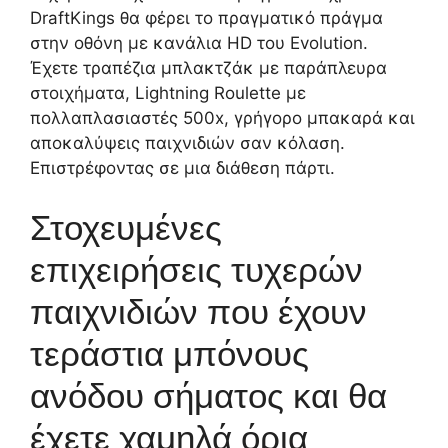
DraftKings θα φέρει το πραγματικό πράγμα
στην οθόνη με κανάλια HD του Evolution.
Έχετε τραπέζια μπλακτζάκ με παράπλευρα
στοιχήματα, Lightning Roulette με
πολλαπλασιαστές 500x, γρήγορο μπακαρά και
αποκαλύψεις παιχνιδιών σαν κόλαση.
Επιστρέφοντας σε μια διάθεση πάρτι.
Στοχευμένες
επιχειρήσεις τυχερών
παιχνιδιών που έχουν
τεράστια μπόνους
ανόδου σήματος και θα
έχετε χαμηλά όρια