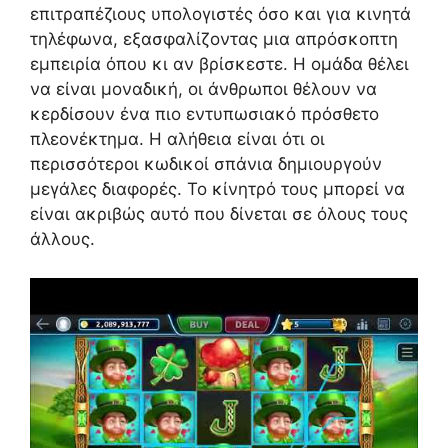
επιτραπέζιους υπολογιστές όσο και για κινητά
τηλέφωνα, εξασφαλίζοντας μια απρόσκοπτη
εμπειρία όπου κι αν βρίσκεστε. Η ομάδα θέλει
να είναι μοναδική, οι άνθρωποι θέλουν να
κερδίσουν ένα πιο εντυπωσιακό πρόσθετο
πλεονέκτημα. Η αλήθεια είναι ότι οι
περισσότεροι κωδικοί σπάνια δημιουργούν
μεγάλες διαφορές. Το κίνητρό τους μπορεί να
είναι ακριβώς αυτό που δίνεται σε όλους τους
άλλους.