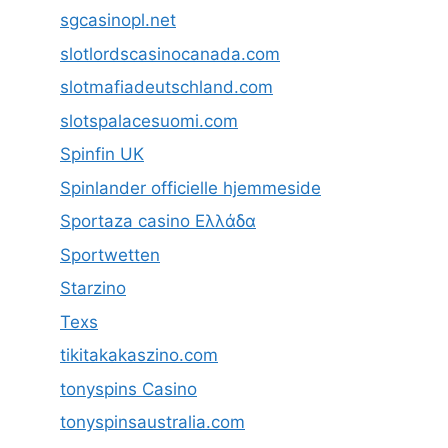
sgcasinopl.net
slotlordscasinocanada.com
slotmafiadeutschland.com
slotspalacesuomi.com
Spinfin UK
Spinlander officielle hjemmeside
Sportaza casino Ελλάδα
Sportwetten
Starzino
Texs
tikitakakaszino.com
tonyspins Casino
tonyspinsaustralia.com