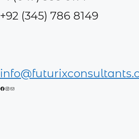
+92 (345) 786 8149
info@futurixconsultants
Facebook
Instagram
Mail