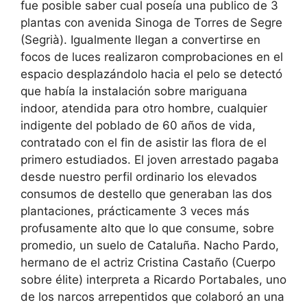
fue posible saber cual poseía una publico de 3
plantas con avenida Sinoga de Torres de Segre
(Segrià). Igualmente llegan a convertirse en
focos de luces realizaron comprobaciones en el
espacio desplazándolo hacia el pelo se detectó
que había la instalación sobre mariguana
indoor, atendida para otro hombre, cualquier
indigente del poblado de 60 años de vida,
contratado con el fin de asistir las flora de el
primero estudiados. El joven arrestado pagaba
desde nuestro perfil ordinario los elevados
consumos de destello que generaban las dos
plantaciones, prácticamente 3 veces más
profusamente alto que lo que consume, sobre
promedio, un suelo de Cataluña. Nacho Pardo,
hermano de el actriz Cristina Castaño (Cuerpo
sobre élite) interpreta a Ricardo Portabales, uno
de los narcos arrepentidos que colaboró an una