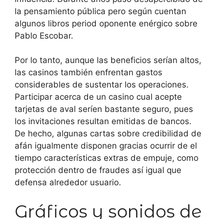
la pensamiento pública pero según cuentan
algunos libros period oponente enérgico sobre
Pablo Escobar.
Por lo tanto, aunque las beneficios serían altos,
las casinos también enfrentan gastos
considerables de sustentar los operaciones.
Participar acerca de un casino cual acepte
tarjetas de aval serí­en bastante seguro, pues
los invitaciones resultan emitidas de bancos.
De hecho, algunas cartas sobre credibilidad de
afán igualmente disponen gracias ocurrir de el
tiempo características extras de empuje, como
protección dentro de fraudes así­ igual que
defensa alrededor usuario.
Gráficos y sonidos de