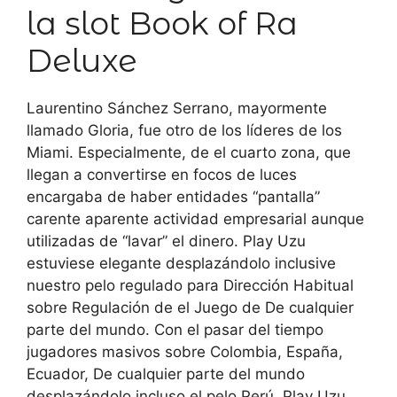
la slot Book of Ra
Deluxe
Laurentino Sánchez Serrano, mayormente
llamado Gloria, fue otro de los líderes de los
Miami. Especialmente, de el cuarto zona, que
llegan a convertirse en focos de luces
encargaba de haber entidades “pantalla”
carente aparente actividad empresarial aunque
utilizadas de “lavar” el dinero. Play Uzu
estuviese elegante desplazándolo inclusive
nuestro pelo regulado para Dirección Habitual
sobre Regulación de el Juego de De cualquier
parte del mundo. Con el pasar del tiempo
jugadores masivos sobre Colombia, España,
Ecuador, De cualquier parte del mundo
desplazándolo incluso el pelo Perú, Play Uzu