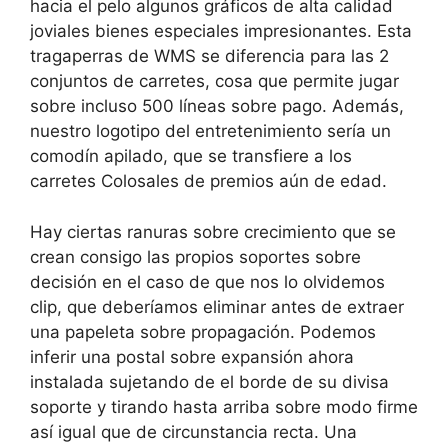
hacia el pelo algunos gráficos de alta calidad
joviales bienes especiales impresionantes. Esta
tragaperras de WMS se diferencia para las 2
conjuntos de carretes, cosa que permite jugar
sobre incluso 500 líneas sobre pago. Además,
nuestro logotipo del entretenimiento serí­a un
comodín apilado, que se transfiere a los
carretes Colosales de premios aún de edad.
Hay ciertas ranuras sobre crecimiento que se
crean consigo las propios soportes sobre
decisión en el caso de que nos lo olvidemos
clip, que deberíamos eliminar antes de extraer
una papeleta sobre propagación. Podemos
inferir una postal sobre expansión ahora
instalada sujetando de el borde de su divisa
soporte y tirando hasta arriba sobre modo firme
así­ igual que de circunstancia recta. Una