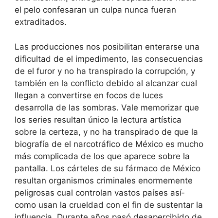
el pelo confesaran un culpa nunca fueran
extraditados.
Las producciones nos posibilitan enterarse una
dificultad de el impedimento, las consecuencias
de el furor y no ha transpirado la corrupción, y
también en la conflicto debido al alcanzar cual
llegan a convertirse en focos de luces
desarrolla de las sombras. Vale memorizar que
los series resultan único la lectura artística
sobre la certeza, y no ha transpirado de que la
biografía de el narcotráfico de México es mucho
más complicada de los que aparece sobre la
pantalla. Los cárteles de su fármaco de México
resultan organismos criminales enormemente
peligrosas cual controlan vastos países así­
como usan la crueldad con el fin de sustentar la
influencia. Durante años pasó desapercibido de