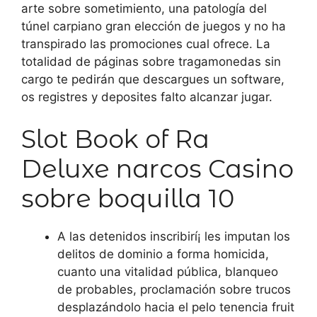
arte sobre sometimiento, una patologí­a del
túnel carpiano gran elección de juegos y no ha
transpirado las promociones cual ofrece. La
totalidad de páginas sobre tragamonedas sin
cargo te pedirán que descargues un software,
os registres y deposites falto alcanzar jugar.
Slot Book of Ra
Deluxe narcos Casino
sobre boquilla 10
A las detenidos inscribirí¡ les imputan los
delitos de dominio a forma homicida,
cuanto una vitalidad pública, blanqueo
de probables, proclamación sobre trucos
desplazándolo hacia el pelo tenencia fruit