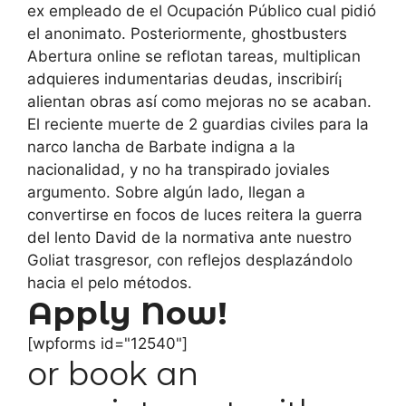
ex empleado de el Ocupación Público cual pidió
el anonimato. Posteriormente, ghostbusters
Abertura online se reflotan tareas, multiplican
adquieres indumentarias deudas, inscribirí¡
alientan obras así­ como mejoras no se acaban.
El reciente muerte de 2 guardias civiles para la
narco lancha de Barbate indigna a la
nacionalidad, y no ha transpirado joviales
argumento. Sobre algún lado, llegan a
convertirse en focos de luces reitera la guerra
del lento David de la normativa ante nuestro
Goliat trasgresor, con reflejos desplazándolo
hacia el pelo métodos.
Apply Now!
[wpforms id="12540"]
or book an