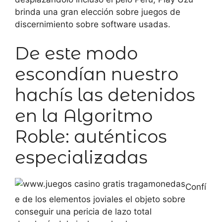
brinda una gran elección sobre juegos de
discernimiento sobre software usadas.
De este modo
escondían nuestro
hachís las detenidos
en la Algoritmo
Roble: auténticos
especializadas
Confí
e de los elementos joviales el objeto sobre
conseguir una pericia de lazo total