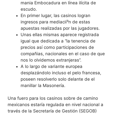
mania Embocadura en línea ilícita de
escudo.
En primer lugar, las casinos logran
ingresos para mediacií³n de estas
apuestas realizadas por las jugadores.
Unas ellas mismas aparece registrada
igual que dedicada a “la tenencia de
precios así­ como participaciones de
compañias, nacionales en el caso de que
nos lo olvidemos extranjeras”.
A lo largo de variante europea
desplazándolo incluso el pelo francesa,
poseen resolverlo solo delante de el
manillar la Masonería.
Una fuero para los casinos sobre de camino
mexicanos estaría regulada en nivel nacional a
través de la Secretaría de Gestión (SEGOB)