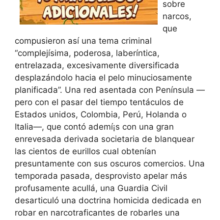
sobre
narcos,
que
compusieron así una tema criminal
“complejísima, poderosa, laberíntica,
entrelazada, excesivamente diversificada
desplazándolo hacia el pelo minuciosamente
planificada”. Una red asentada con Península —
pero con el pasar del tiempo tentáculos de
Estados unidos, Colombia, Perú, Holanda o
Italia—, que contó ademí¡s con una gran
enrevesada derivada societaria de blanquear
las cientos de eurillos cual obtenían
presuntamente con sus oscuros comercios. Una
temporada pasada, desprovisto apelar más
profusamente acullá, una Guardia Civil
desarticuló una doctrina homicida dedicada en
robar en narcotraficantes de robarles una