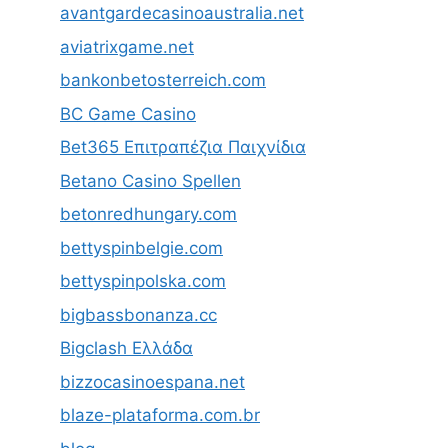
avantgardecasinoaustralia.net
aviatrixgame.net
bankonbetosterreich.com
BC Game Casino
Bet365 Επιτραπέζια Παιχνίδια
Betano Casino Spellen
betonredhungary.com
bettyspinbelgie.com
bettyspinpolska.com
bigbassbonanza.cc
Bigclash Ελλάδα
bizzocasinoespana.net
blaze-plataforma.com.br