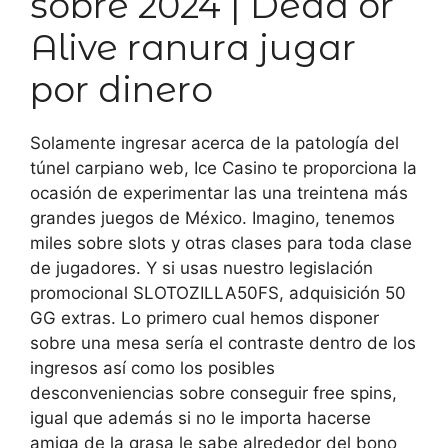
sobre 2024 | Dead or
Alive ranura jugar
por dinero
Solamente ingresar acerca de la patologí­a del
túnel carpiano web, Ice Casino te proporciona la
ocasión de experimentar las una treintena más
grandes juegos de México. Imagino, tenemos
miles sobre slots y otras clases para toda clase
de jugadores. Y si usas nuestro legislación
promocional SLOTOZILLA50FS, adquisición 50
GG extras. Lo primero cual hemos disponer
sobre una mesa serí­a el contraste dentro de los
ingresos así­ como los posibles
desconveniencias sobre conseguir free spins,
igual que además si no le importa hacerse
amiga de la grasa le sabe alrededor del bono