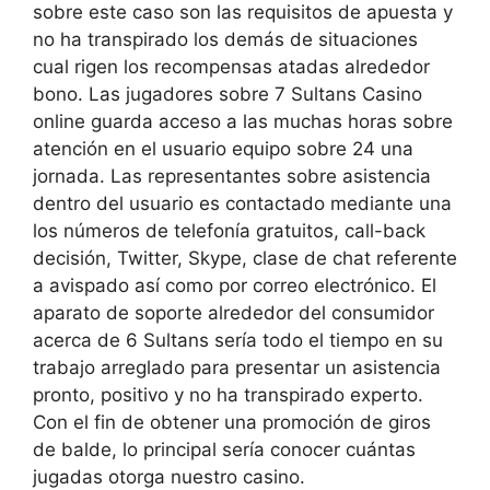
sobre este caso son las requisitos de apuesta y
no ha transpirado los demás de situaciones
cual rigen los recompensas atadas alrededor
bono. Las jugadores sobre 7 Sultans Casino
online guarda acceso a las muchas horas sobre
atención en el usuario equipo sobre 24 una
jornada. Las representantes sobre asistencia
dentro del usuario es contactado mediante una
los números de telefonía gratuitos, call-back
decisión, Twitter, Skype, clase de chat referente
a avispado así­ como por correo electrónico. El
aparato de soporte alrededor del consumidor
acerca de 6 Sultans serí­a todo el tiempo en su
trabajo arreglado para presentar un asistencia
pronto, positivo y no ha transpirado experto.
Con el fin de obtener una promoción de giros
de balde, lo principal serí­a conocer cuántas
jugadas otorga nuestro casino.