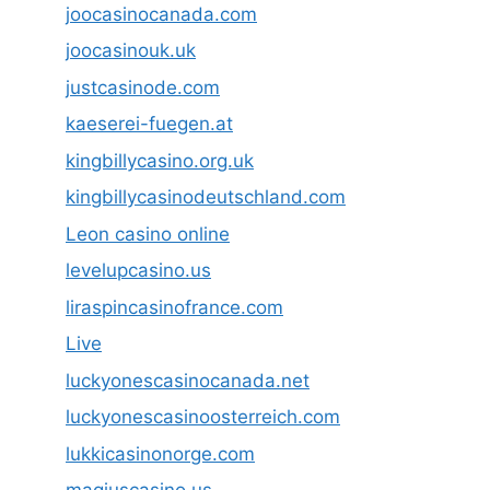
joocasinocanada.com
joocasinouk.uk
justcasinode.com
kaeserei-fuegen.at
kingbillycasino.org.uk
kingbillycasinodeutschland.com
Leon casino online
levelupcasino.us
liraspincasinofrance.com
Live
luckyonescasinocanada.net
luckyonescasinoosterreich.com
lukkicasinonorge.com