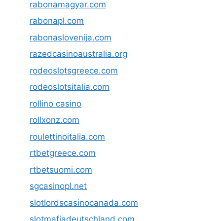
rabonamagyar.com
rabonapl.com
rabonaslovenija.com
razedcasinoaustralia.org
rodeoslotsgreece.com
rodeoslotsitalia.com
rollino casino
rollxonz.com
roulettinoitalia.com
rtbetgreece.com
rtbetsuomi.com
sgcasinopl.net
slotlordscasinocanada.com
slotmafiadeutschland.com