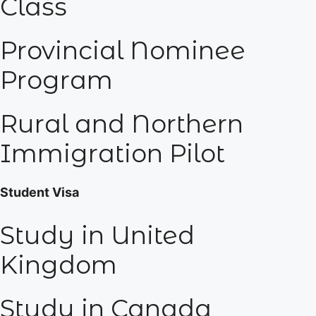
Class
Provincial Nominee
Program
Rural and Northern
Immigration Pilot
Student Visa
Study in United
Kingdom
Study in Canada