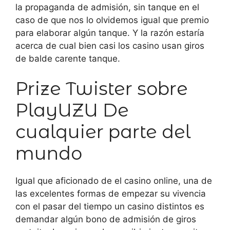
la propaganda de admisión, sin tanque en el
caso de que nos lo olvidemos igual que premio
para elaborar algún tanque. Y la razón estaría
acerca de cual bien casi los casino usan giros
de balde carente tanque.
Prize Twister sobre
PlayUZU De
cualquier parte del
mundo
Igual que aficionado de el casino online, una de
las excelentes formas de empezar su vivencia
con el pasar del tiempo un casino distintos es
demandar algún bono de admisión de giros