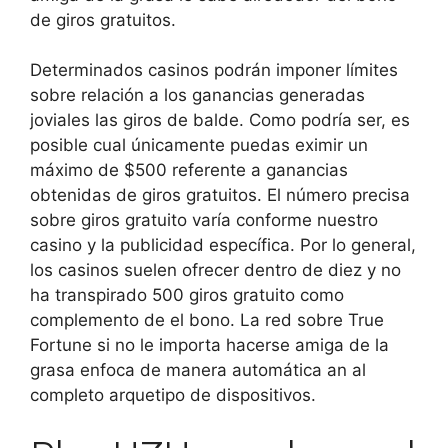
de giros gratuitos.
Determinados casinos podrán imponer límites
sobre relación a los ganancias generadas
joviales las giros de balde. Como podrí­a ser, es
posible cual únicamente puedas eximir un
máximo de $500 referente a ganancias
obtenidas de giros gratuitos. El número precisa
sobre giros gratuito varía conforme nuestro
casino y la publicidad específica. Por lo general,
los casinos suelen ofrecer dentro de diez y no
ha transpirado 500 giros gratuito como
complemento de el bono. La red sobre True
Fortune si no le importa hacerse amiga de la
grasa enfoca de manera automática an al
completo arquetipo de dispositivos.