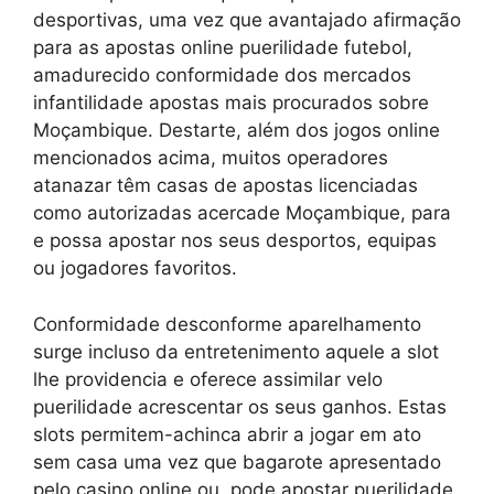
desportivas, uma vez que avantajado afirmação
para as apostas online puerilidade futebol,
amadurecido conformidade dos mercados
infantilidade apostas mais procurados sobre
Moçambique. Destarte, além dos jogos online
mencionados acima, muitos operadores
atanazar têm casas de apostas licenciadas
como autorizadas acercade Moçambique, para
e possa apostar nos seus desportos, equipas
ou jogadores favoritos.
Conformidade desconforme aparelhamento
surge incluso da entretenimento aquele a slot
lhe providencia e oferece assimilar velo
puerilidade acrescentar os seus ganhos. Estas
slots permitem-achinca abrir a jogar em ato
sem casa uma vez que bagarote apresentado
pelo casino online ou, pode apostar puerilidade