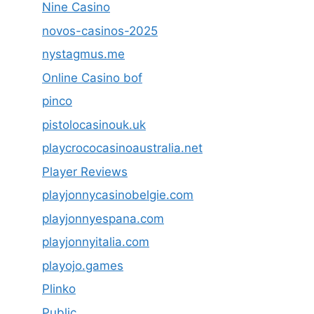
Nine Casino
novos-casinos-2025
nystagmus.me
Online Casino bof
pinco
pistolocasinouk.uk
playcrococasinoaustralia.net
Player Reviews
playjonnycasinobelgie.com
playjonnyespana.com
playjonnyitalia.com
playojo.games
Plinko
Public