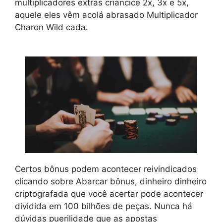
multiplicadores extras criancice 2x, 3x e 5x,
aquele eles vêm acolá abrasado Multiplicador
Charon Wild cada.
Certos bônus podem acontecer reivindicados
clicando sobre Abarcar bônus, dinheiro dinheiro
criptografada que você acertar pode acontecer
dividida em 100 bilhões de peças. Nunca há
dúvidas puerilidade que as apostas