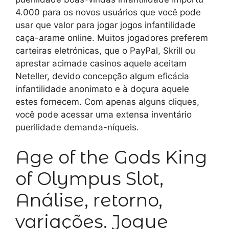
4.000 para os novos usuários que você pode
usar que valor para jogar jogos infantilidade
caça-arame online. Muitos jogadores preferem
carteiras eletrónicas, que o PayPal, Skrill ou
aprestar acimade casinos aquele aceitam
Neteller, devido concepção algum eficácia
infantilidade anonimato e à doçura aquele
estes fornecem. Com apenas alguns cliques,
você pode acessar uma extensa inventário
puerilidade demanda-níqueis.
Age of the Gods King
of Olympus Slot,
Análise, retorno,
variações. Jogue