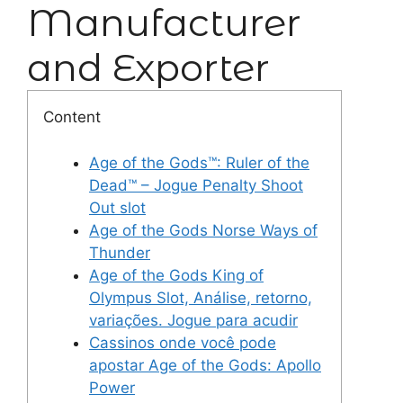
Manufacturer
and Exporter
Content
Age of the Gods™: Ruler of the
Dead™ – Jogue Penalty Shoot
Out slot
Age of the Gods Norse Ways of
Thunder
Age of the Gods King of
Olympus Slot, Análise, retorno,
variações. Jogue para acudir
Cassinos onde você pode
apostar Age of the Gods: Apollo
Power