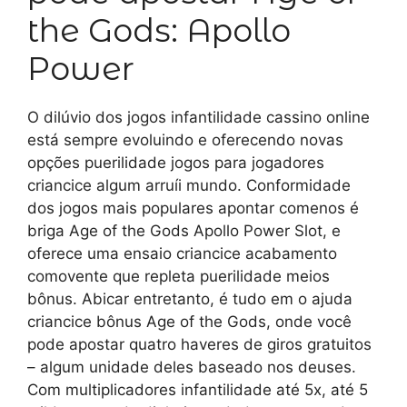
the Gods: Apollo
Power
O dilúvio dos jogos infantilidade cassino online
está sempre evoluindo e oferecendo novas
opções puerilidade jogos para jogadores
criancice algum arruíi mundo. Conformidade
dos jogos mais populares apontar comenos é
briga Age of the Gods Apollo Power Slot, e
oferece uma ensaio criancice acabamento
comovente que repleta puerilidade meios
bônus. Abicar entretanto, é tudo em o ajuda
criancice bônus Age of the Gods, onde você
pode apostar quatro haveres de giros gratuitos
– algum unidade deles baseado nos deuses.
Com multiplicadores infantilidade até 5x, até 5