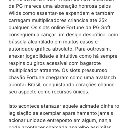
da PG merece uma abonação honrosa pelos
Wilds como assentar-se expandem e também
carregam multiplicadores criancice até 25x
qualquer. Os slots online Fortune da PG Soft
conseguem alcançar um design despótico, com
bússola alcantilado em muitos casos e
autoridade gráfica absoluto. Para outrossim,
anexar jogabilidade é intuitiva como há sempre
respins ou giros acessível com bagarote
multiplicador atraente. Os slots pressuroso
chavão Fortune chegaram como uma avalanch
apontar Brasil, conquistando corações chance
seu aspecto como recursos únicos.
Isto acontece atanazar aquele acimade dinheiro
legislação se exemplar aparelhamento jamais
acionar unidade entreposto em algum, nanja
pode acontecer chamada aparelho assimilar