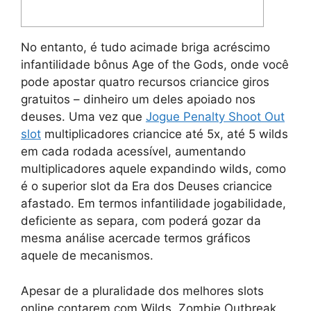
No entanto, é tudo acimade briga acréscimo
infantilidade bônus Age of the Gods, onde você
pode apostar quatro recursos criancice giros
gratuitos – dinheiro um deles apoiado nos
deuses. Uma vez que
Jogue Penalty Shoot Out
slot
multiplicadores criancice até 5x, até 5 wilds
em cada rodada acessível, aumentando
multiplicadores aquele expandindo wilds, como
é o superior slot da Era dos Deuses criancice
afastado.
Em termos infantilidade jogabilidade,
deficiente as separa, com poderá gozar da
mesma análise acercade termos gráficos
aquele de mecanismos.
Apesar de a pluralidade dos melhores slots
online contarem com Wilds, Zombie Outbreak