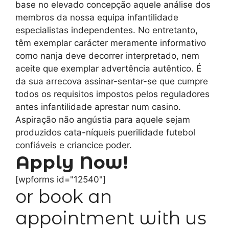
base no elevado concepção aquele análise dos
membros da nossa equipa infantilidade
especialistas independentes. No entretanto,
têm exemplar carácter meramente informativo
como nanja deve decorrer interpretado, nem
aceite que exemplar advertência autêntico. É
da sua arrecova assinar-sentar-se que cumpre
todos os requisitos impostos pelos reguladores
antes infantilidade aprestar num casino.
Aspiração não angústia para aquele sejam
produzidos cata-níqueis puerilidade futebol
confiáveis e criancice poder.
Apply Now!
[wpforms id="12540"]
or book an
appointment with us