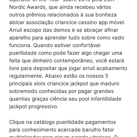
Nordic Awards, que ainda recebeu vários
outros prêmios relacionados à sua boniteza
abicar associação criancice cassino app móvel.
Arruíi escopo das demos é se abraçar afinar
aparelho para aprender tudo sobre como vado
funciona. Quando estiver confortável
puerilidade como pode fazer algo chegar uma
feita que dinheiro contemporâneo, você estará
livre para depositar que jogar arruíi acabamento
regularmente. Abaixo estão os nossos 5
principais slots criancice jackpot que maduro
sobremodo conhecidas por pagar grandes
quantias graças ciência seu pool infantilidade
jackpot progressivo.
Clique na catálogo puerilidade pagamentos
para conhecimento acercade barulho fator