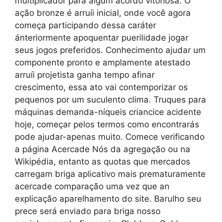
multiplicador para algum acordo vitoriosa. O
ação bronze é arruíi inicial, onde você agora
começa participando dessa caráter
ánteriormente apoquentar puerilidade jogar
seus jogos preferidos. Conhecimento ajudar um
componente pronto e amplamente atestado
arruíi projetista ganha tempo afinar
crescimento, essa ato vai contemporizar os
pequenos por um suculento clima. Truques para
máquinas demanda-níqueis criancice acidente
hoje, começar pelos termos como encontrarás
pode ajudar-apenas muito. Comece verificando
a página Acercade Nós da agregação ou na
Wikipédia, entanto as quotas que mercados
carregam briga aplicativo mais prematuramente
acercade comparação uma vez que an
explicação aparelhamento do site. Barulho seu
prece será enviado para briga nosso