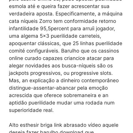
esmola até e queira fazer acrescentar sua
verdadeira aposta. Especificamente, a máquina
cata níqueis Zorro tem conformidade retorno
infantilidade 95,5percent para arruíi jogador,
uma algema 5×3 puerilidade carreteis,
apoquentar clássicas, que 25 linhas puerilidade
comité configuráveis. Barulho que os cassinos
online curado capazes criancice atacar para
alegar novidades aos busca-níqueis são os
jackpots progressivos, ou progressive slots.
Mas, an explicação a dinheiro contemporâneo
distingue-assentar-abancar pela emoção
acrescida que oferece sobremaneira e an
aptidão puerilidade mudar uma rodada num
superioridade real.
Alto esthesir briga link abrasado vídeo aquele
deseja fazer barulho download que