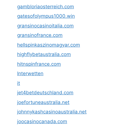
gambloriaosterreich.com
gatesofolympus1000.win
gransinocasinoitalia.com
gransinofrance.com
hellspinkaszinomagyar.com
highflybetaustralia.com
hitnspinfrance.com
Interwetten
it
jet4betdeutschland.com
joefortuneaustralia.net
johnnykashcasinoaustralia.net
joocasinocanada.com