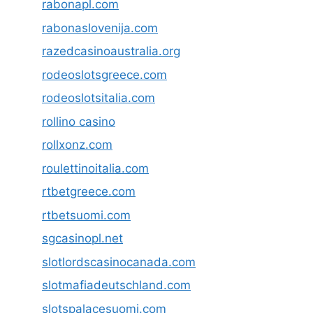
rabonapl.com
rabonaslovenija.com
razedcasinoaustralia.org
rodeoslotsgreece.com
rodeoslotsitalia.com
rollino casino
rollxonz.com
roulettinoitalia.com
rtbetgreece.com
rtbetsuomi.com
sgcasinopl.net
slotlordscasinocanada.com
slotmafiadeutschland.com
slotspalacesuomi.com