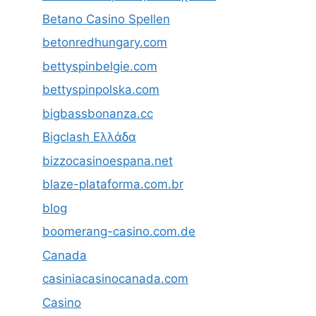
Betano Casino Spellen
betonredhungary.com
bettyspinbelgie.com
bettyspinpolska.com
bigbassbonanza.cc
Bigclash Ελλάδα
bizzocasinoespana.net
blaze-plataforma.com.br
blog
boomerang-casino.com.de
Canada
casiniacasinocanada.com
Casino