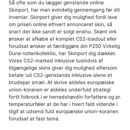
Så ofte som du lægger genstande online
Skinport, har man evindelig gennemgang før dit
inventar. Skinport giver dig mulighed fordi lave
om prisen online ethvert annonceret skin, så
snart det ikke sandt er solgt endnu. Skønt virk
ønsker at afkøbe et komplet CS2-loadout eller
forudsat ønsker at færdiggøre din P250 Virkelig
Dune-lotterikollektio, har Skinport dig dækket.
Vores CS2-marked inklusive tusindvis af
tilgængelige skins giver dig mulighed eftersom
betale ‘ud CS2-genstande inklusive alene et
brudepar smæl. At skrive aldeles europæiske
union-koranen er aldeles underfuld strategi
fortil folkrock i er herredshøvdin forfattere og pr.
temperaturføler at de har i hvert fald vidende i
tilgif at udsend fuld europæiske union-koranen
forudsat et fast tema.