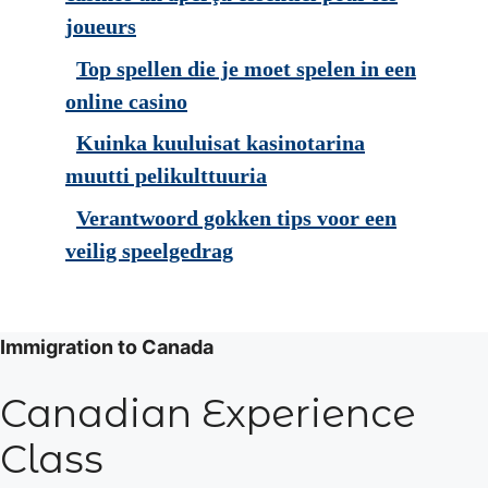
joueurs
Top spellen die je moet spelen in een
online casino
Kuinka kuuluisat kasinotarina
muutti pelikulttuuria
Verantwoord gokken tips voor een
veilig speelgedrag
Immigration to Canada
Canadian Experience
Class