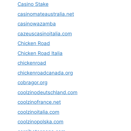
Casino Stake
casinomateaustralia.net
casinowazamba
cazeuscasinoitalia.com
Chicken Road
Chicken Road Italia
chickenroad
chickenroadcanada.org
cobragor.org
coolzinodeutschland.com
coolzinofrance.net
coolzinoitalia.com
coolzinopolska.com