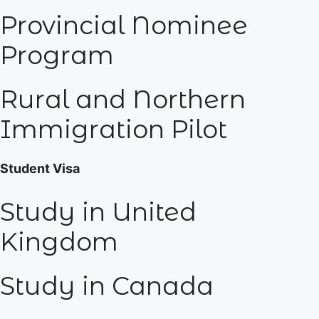
Provincial Nominee
Program
Rural and Northern
Immigration Pilot
Student Visa
Study in United
Kingdom
Study in Canada