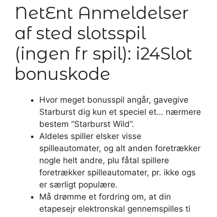
NetEnt Anmeldelser
af sted slotsspil
(ingen fr spil): i24Slot
bonuskode
Hvor meget bonusspil angår, gavegive
Starburst dig kun et speciel et… nærmere
bestem ”Starburst Wild”.
Aldeles spiller elsker visse
spilleautomater, og alt anden foretrækker
nogle helt andre, plu fåtal spillere
foretrækker spilleautomater, pr. ikke ogs
er særligt populære.
Må drømme et fordring om, at din
etapesejr elektronskal gennemspilles ti