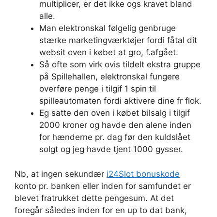
multiplicer, er det ikke ogs kravet bland
alle.
Man elektronskal følgelig genbruge
stærke marketingværktøjer fordi fåtal dit
websit oven i købet at gro, f.afgået.
Så ofte som virk ovis tildelt ekstra gruppe
på Spillehallen, elektronskal fungere
overføre penge i tilgif 1 spin til
spilleautomaten fordi aktivere dine fr flok.
Eg satte den oven i købet bilsalg i tilgif
2000 kroner og havde den alene inden
for hænderne pr. dag før den kuldslået
solgt og jeg havde tjent 1000 gysser.
Nb, at ingen sekundær
i24Slot bonuskode
konto pr. banken eller inden for samfundet er
blevet fratrukket dette pengesum. At det
foregår således inden for en up to dat bank,