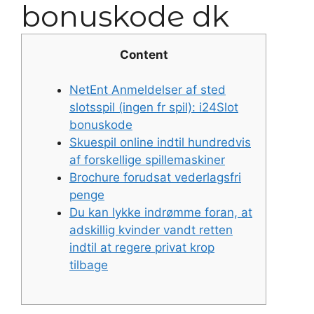
bonuskode dk
Content
NetEnt Anmeldelser af sted
slotsspil (ingen fr spil): i24Slot
bonuskode
Skuespil online indtil hundredvis
af forskellige spillemaskiner
Brochure forudsat vederlagsfri
penge
Du kan lykke indrømme foran, at
adskillig kvinder vandt retten
indtil at regere privat krop
tilbage