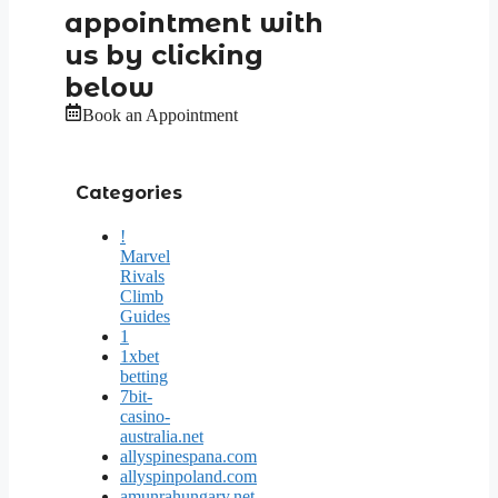
appointment with
us by clicking
below
Book an Appointment
Categories
!
Marvel
Rivals
Climb
Guides
1
1xbet
betting
7bit-
casino-
australia.net
allyspinespana.com
allyspinpoland.com
amunrahungary.net