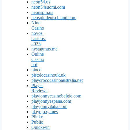
neon54.us
neon54suomi.com
neonspin.us
neospindeutschland.com
Nine
Casino
novos-
casinos-
2025
nystagmus.me
Online
Casino
bof
pinco
pistolocasinouk.uk
playcrococasinoaustralia.net
Player
Reviews
playjonnycasinobelgie.com
playjonnyespana.com
playjonnyitalia.com
playojo.games
Plinko
Public
Quickwin