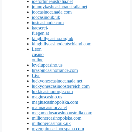
joefortuneaustralia.net
johnnykashcasinoaustralia.net
joocasinocanada.com
joocasinouk.uk
justcasinode.com
kaeserei-
fuegen.at
kingbillycasino.org.uk
kingbillycasinodeutschland.com
Leon
casino
online
levelupcasino.us
liraspincasinofrance.com
Live
luckyonescasinocanada.net
luckyonescasinoosterreich.com
lukkicasinonorge.com
magiuscasino.us
magiuscasinopolska.com
malinacasinocz.net
megamedusacasinoaustralia.com
millionercasinopolska.com
millionercasinouk.uk
myempirecasinoespana.com