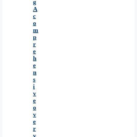
g
A
c
o
m
p
r
e
h
e
n
s
i
v
e
o
v
e
r
v