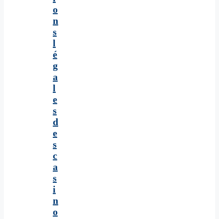
o
n
s
l
é
g
a
l
e
s
d
e
s
c
a
s
i
n
o