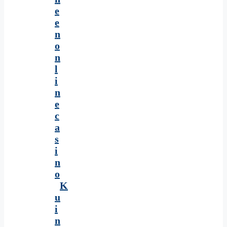
e
e
n
o
n
l
i
n
e
c
a
s
i
n
o
K
u
i
n