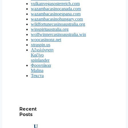
vulkanvegasosterreich.com
wazambacasinocanada.com
wazambacasinoespana.com
wazambacasinohungary.com
wildfortunecasinoaustralia.org
winspiritaustralia.org
wolfwinnercasinoaustralia.win
woocasinonz.net
xtraspin.us
Αξιολόγηση
Καζίνο
spinlander
Φρουτάκια
Malina
Текста
Recent
Posts
U