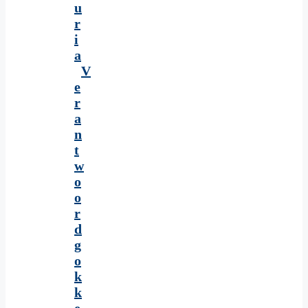
u
r
i
a
V
e
r
a
n
t
w
o
o
r
d
g
o
k
k
e