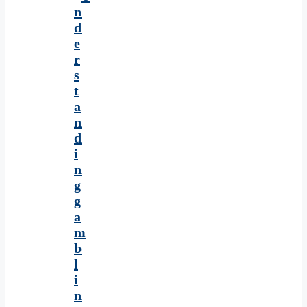
n
d
e
r
s
t
a
n
d
i
n
g
g
a
m
b
l
i
n