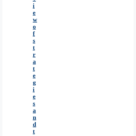
i
e
w
o
f
s
t
r
a
t
e
g
i
e
s
a
n
d
t