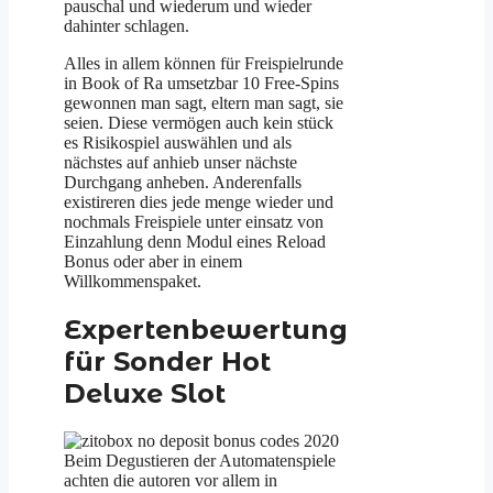
pauschal und wiederum und wieder
dahinter schlagen.
Alles in allem können für Freispielrunde
in Book of Ra umsetzbar 10 Free-Spins
gewonnen man sagt, eltern man sagt, sie
seien. Diese vermögen auch kein stück
es Risikospiel auswählen und als
nächstes auf anhieb unser nächste
Durchgang anheben. Anderenfalls
existireren dies jede menge wieder und
nochmals Freispiele unter einsatz von
Einzahlung denn Modul eines Reload
Bonus oder aber in einem
Willkommenspaket.
Expertenbewertung
für Sonder Hot
Deluxe Slot
Beim Degustieren der Automatenspiele
achten die autoren vor allem in