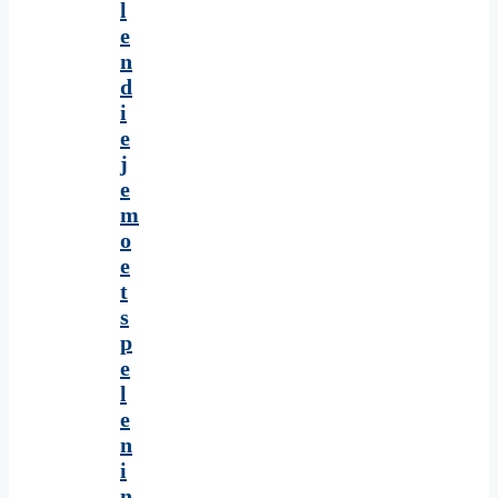
l
e
n
d
i
e
j
e
m
o
e
t
s
p
e
l
e
n
i
n