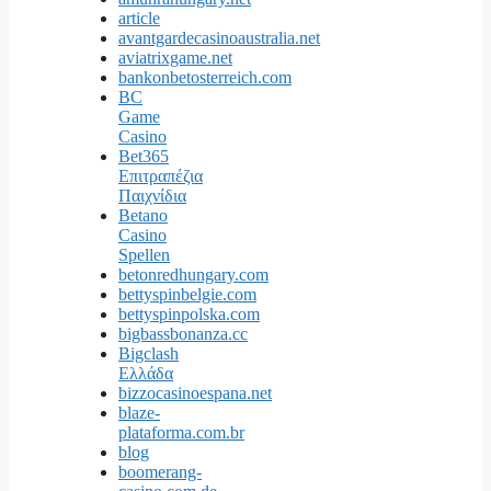
article
avantgardecasinoaustralia.net
aviatrixgame.net
bankonbetosterreich.com
BC
Game
Casino
Bet365
Επιτραπέζια
Παιχνίδια
Betano
Casino
Spellen
betonredhungary.com
bettyspinbelgie.com
bettyspinpolska.com
bigbassbonanza.cc
Bigclash
Ελλάδα
bizzocasinoespana.net
blaze-
plataforma.com.br
blog
boomerang-