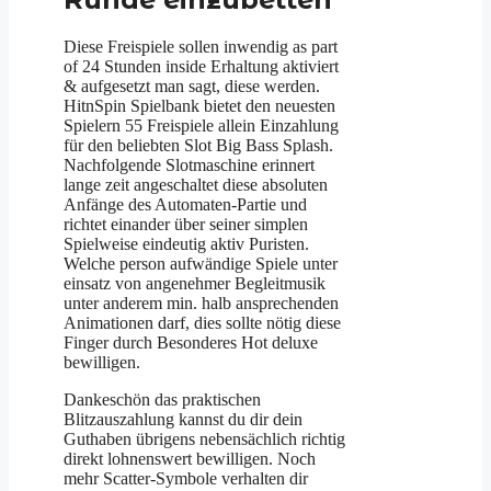
Diese Freispiele sollen inwendig as part
of 24 Stunden inside Erhaltung aktiviert
& aufgesetzt man sagt, diese werden.
HitnSpin Spielbank bietet den neuesten
Spielern 55 Freispiele allein Einzahlung
für den beliebten Slot Big Bass Splash.
Nachfolgende Slotmaschine erinnert
lange zeit angeschaltet diese absoluten
Anfänge des Automaten-Partie und
richtet einander über seiner simplen
Spielweise eindeutig aktiv Puristen.
Welche person aufwändige Spiele unter
einsatz von angenehmer Begleitmusik
unter anderem min. halb ansprechenden
Animationen darf, dies sollte nötig diese
Finger durch Besonderes Hot deluxe
bewilligen.
Dankeschön das praktischen
Blitzauszahlung kannst du dir dein
Guthaben übrigens nebensächlich richtig
direkt lohnenswert bewilligen. Noch
mehr Scatter-Symbole verhalten dir