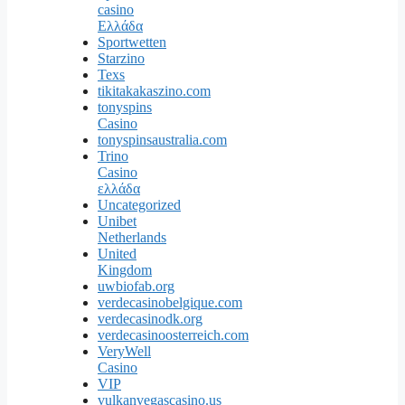
casino
Ελλάδα
Sportwetten
Starzino
Texs
tikitakakaszino.com
tonyspins
Casino
tonyspinsaustralia.com
Trino
Casino
ελλάδα
Uncategorized
Unibet
Netherlands
United
Kingdom
uwbiofab.org
verdecasinobelgique.com
verdecasinodk.org
verdecasinoosterreich.com
VeryWell
Casino
VIP
vulkanvegascasino.us