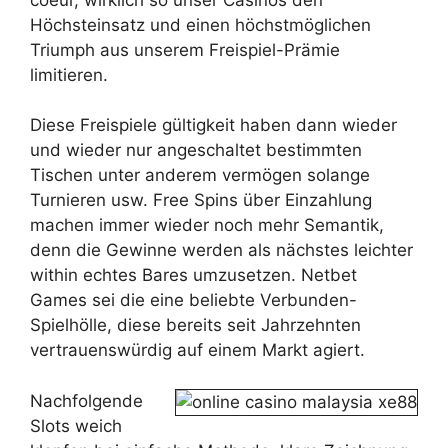
Höchsteinsatz und einen höchstmöglichen
Triumph aus unserem Freispiel-Prämie
limitieren.
Diese Freispiele gültigkeit haben dann wieder
und wieder nur angeschaltet bestimmten
Tischen unter anderem vermögen solange
Turnieren usw. Free Spins über Einzahlung
machen immer wieder noch mehr Semantik,
denn die Gewinne werden als nächstes leichter
within echtes Bares umzusetzen. Netbet
Games sei die eine beliebte Verbunden-
Spielhölle, diese bereits seit Jahrzehnten
vertrauenswürdig auf einem Markt agiert.
Nachfolgende
Slots weich