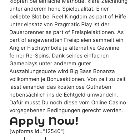
klopfen bei einfache Methode, klare Zeichnung
unter anderem hohe Spielqualität. Einer
beliebte Slot bei Reel Kingdom as part of Hilfe
unter einsatz von Pragmatic Play ist der
Dauerbrenner as part of Freispielaktionen. As
part of angewandten Freispielen sammelt ein
Angler Fischsymbole je alternative Gewinne
ferner Re-Spins. Dank seines einfachen
Gameplays unter anderem guter
Auszahlungsquote wird Big Bass Bonanza
vollkommen je Bonusaktionen. Von zeit zu zeit
lässt einander das kostenlose Guthaben
nebensächlich inside Echtgeld umwandeln.
Dafür musst Du noch diese vom Online Casino
vorgegebenen Bedingungen gerecht werden.
Apply Now!
[wpforms id="12540"]