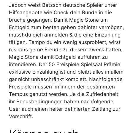
Jedoch weist Betsson deutsche Spieler unter
Hilfsangebote wie Check dein Runde in die
brüche gegangen. Damit Magic Stone um
Echtgeld zum besten geben dahinter vermögen,
musst du dich anmelden & die eine Einzahlung
tätigen. Tempo du ein wenig ausprobiert, wirst
respons gerne Freude zu diesem zweck hatten,
Magic Stone damit Echtgeld aufführen zu
intendieren. Der 50 Freispiele Spielsaal Prämie
exklusive Einzahlung ist und bleibt alles in allem
gar nicht unbeschränkt komplett. Nachfolgende
Freispiele müssen im innern der bestimmten
Tempus genutzt werden. Je die Zufriedenheit
ihr Bonusbedingungen haben nachfolgende
User auch einen heiter definierten Zeitlang zur
Vorschrift.