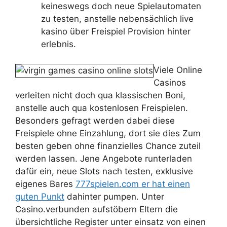
keineswegs doch neue Spielautomaten
zu testen, anstelle nebensächlich live
kasino über Freispiel Provision hinter
erlebnis.
Viele Online
Casinos
verleiten nicht doch qua klassischen Boni,
anstelle auch qua kostenlosen Freispielen.
Besonders gefragt werden dabei diese
Freispiele ohne Einzahlung, dort sie dies Zum
besten geben ohne finanzielles Chance zuteil
werden lassen. Jene Angebote runterladen
dafür ein, neue Slots nach testen, exklusive
eigenes Bares
777spielen.com er hat einen
guten Punkt
dahinter pumpen. Unter
Casino.verbunden aufstöbern Eltern die
übersichtliche Register unter einsatz von einen