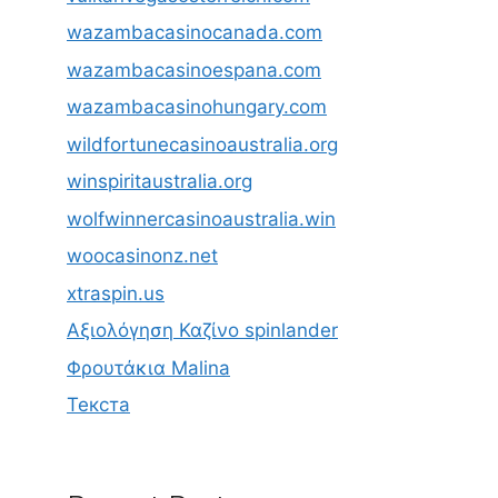
wazambacasinocanada.com
wazambacasinoespana.com
wazambacasinohungary.com
wildfortunecasinoaustralia.org
winspiritaustralia.org
wolfwinnercasinoaustralia.win
woocasinonz.net
xtraspin.us
Αξιολόγηση Καζίνο spinlander
Φρουτάκια Malina
Текста