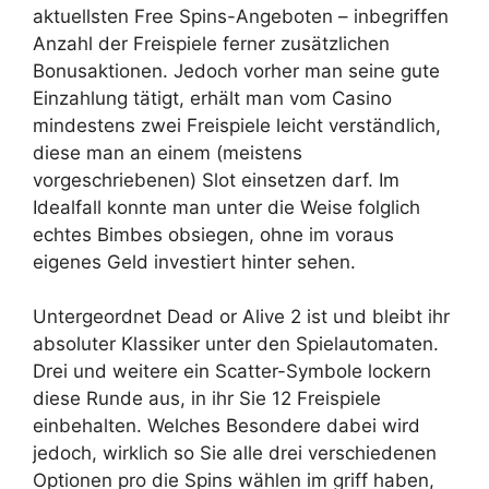
aktuellsten Free Spins-Angeboten – inbegriffen
Anzahl der Freispiele ferner zusätzlichen
Bonusaktionen. Jedoch vorher man seine gute
Einzahlung tätigt, erhält man vom Casino
mindestens zwei Freispiele leicht verständlich,
diese man an einem (meistens
vorgeschriebenen) Slot einsetzen darf. Im
Idealfall konnte man unter die Weise folglich
echtes Bimbes obsiegen, ohne im voraus
eigenes Geld investiert hinter sehen.
Untergeordnet Dead or Alive 2 ist und bleibt ihr
absoluter Klassiker unter den Spielautomaten.
Drei und weitere ein Scatter-Symbole lockern
diese Runde aus, in ihr Sie 12 Freispiele
einbehalten. Welches Besondere dabei wird
jedoch, wirklich so Sie alle drei verschiedenen
Optionen pro die Spins wählen im griff haben,