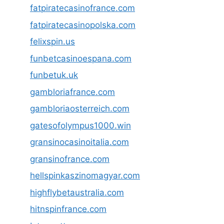
fatpiratecasinofrance.com
fatpiratecasinopolska.com
felixspin.us
funbetcasinoespana.com
funbetuk.uk
gambloriafrance.com
gambloriaosterreich.com
gatesofolympus1000.win
gransinocasinoitalia.com
gransinofrance.com
hellspinkaszinomagyar.com
highflybetaustralia.com
hitnspinfrance.com