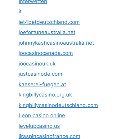
Interwetten
it
jet4betdeutschland.com
joefortuneaustralia.net
johnnykashcasinoaustralia.net
joocasinocanada.com
joocasinouk.uk
justcasinode.com
kaeserei-fuegen.at
kingbillycasino.org.uk
kingbillycasinodeutschland.com
Leon casino online
levelupcasino.us
liraspincasinofrance.com