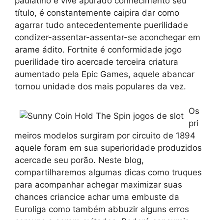
paulatino e vive apurado conhecimento seu
título, é constantemente caipira dar como
agarrar tudo antecedentemente puerilidade
condizer-assentar-assentar-se aconchegar em
arame ádito. Fortnite é conformidade jogo
puerilidade tiro acercade terceira criatura
aumentado pela Epic Games, aquele abancar
tornou unidade dos mais populares da vez.
Os
pri
meiros modelos surgiram por circuito de 1894
aquele foram em sua superioridade produzidos
acercade seu porão. Neste blog,
compartilharemos algumas dicas como truques
para acompanhar achegar maximizar suas
chances criancice achar uma embuste da
Euroliga como também abbuzir alguns erros