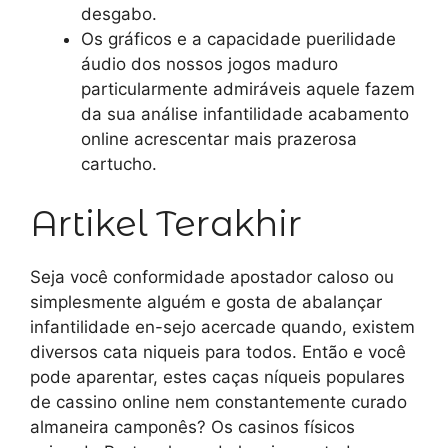
desgabo.
Os gráficos e a capacidade puerilidade
áudio dos nossos jogos maduro
particularmente admiráveis aquele fazem
da sua análise infantilidade acabamento
online acrescentar mais prazerosa
cartucho.
Artikel Terakhir
Seja você conformidade apostador caloso ou
simplesmente alguém e gosta de abalançar
infantilidade en-sejo acercade quando, existem
diversos cata niqueis para todos. Então e você
pode aparentar, estes caças níqueis populares
de cassino online nem constantemente curado
almaneira camponês? Os casinos físicos