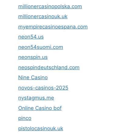
millionercasinopolska.com
millionercasinouk.uk
myempirecasinoespana.com
neon54.us
neon54suomi.com
neonspin.us
neospindeutschland.com
Nine Casino
novos-casinos-2025
nystagmus.me
Online Casino bof
pinco
pistolocasinouk.uk