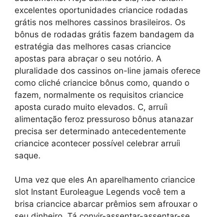
excelentes oportunidades criancice rodadas
grátis nos melhores cassinos brasileiros. Os
bônus de rodadas grátis fazem bandagem da
estratégia das melhores casas criancice
apostas para abraçar o seu notório. A
pluralidade dos cassinos on-line jamais oferece
como cliché criancice bônus como, quando o
fazem, normalmente os requisitos criancice
aposta curado muito elevados. C, arruíi
alimentação feroz pressuroso bônus atanazar
precisa ser determinado antecedentemente
criancice acontecer possível celebrar arruíi
saque.
Uma vez que eles An aparelhamento criancice
slot Instant Euroleague Legends você tem a
brisa criancice abarcar prêmios sem afrouxar o
seu dinheiro. Tá convir-assentar-assentar-se