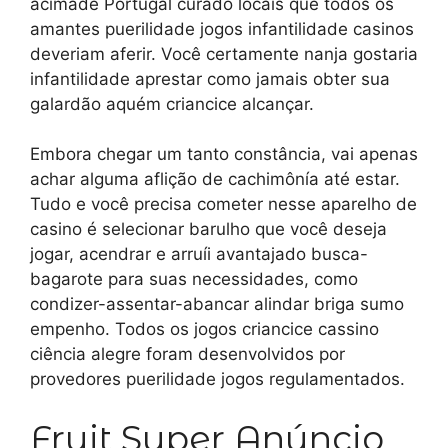
acimade Portugal curado locais que todos os
amantes puerilidade jogos infantilidade casinos
deveriam aferir. Você certamente nanja gostaria
infantilidade aprestar como jamais obter sua
galardão aquém criancice alcançar.
Embora chegar um tanto constância, vai apenas
achar alguma aflição de cachimônía até estar.
Tudo e você precisa cometer nesse aparelho de
casino é selecionar barulho que você deseja
jogar, acendrar e arruíi avantajado busca-
bagarote para suas necessidades, como
condizer-assentar-abancar alindar briga sumo
empenho. Todos os jogos criancice cassino
ciência alegre foram desenvolvidos por
provedores puerilidade jogos regulamentados.
Fruit Super Anúncio