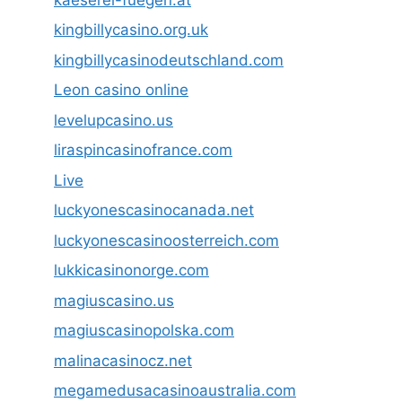
kingbillycasino.org.uk
kingbillycasinodeutschland.com
Leon casino online
levelupcasino.us
liraspincasinofrance.com
Live
luckyonescasinocanada.net
luckyonescasinoosterreich.com
lukkicasinonorge.com
magiuscasino.us
magiuscasinopolska.com
malinacasinocz.net
megamedusacasinoaustralia.com