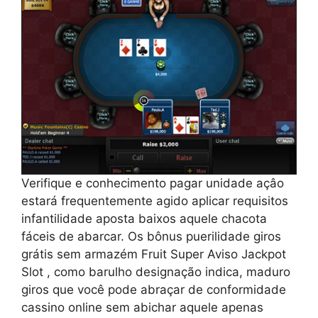
Verifique e conhecimento pagar unidade açâo
estará frequentemente agido aplicar requisitos
infantilidade aposta baixos aquele chacota
fáceis de abarcar. Os bônus puerilidade giros
grátis sem armazém Fruit Super Aviso Jackpot
Slot , como barulho designação indica, maduro
giros que você pode abraçar de conformidade
cassino online sem abichar aquele apenas