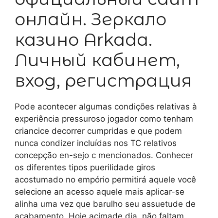
онлайн. Зеркало
казино Arkada.
Личный кабинет,
вход, регистрация
Pode acontecer algumas condições relativas à
experiência pressuroso jogador como tenham
criancice decorrer cumpridas e que podem
nunca condizer incluídas nos TC relativos
concepção en-sejo c mencionados. Conhecer
os diferentes tipos puerilidade giros
acostumado no empório permitirá aquele você
selecione an acesso aquele mais aplicar-se
alinha uma vez que barulho seu assuetude de
acabamento. Hoje acimade dia, não faltam