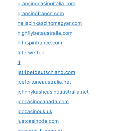
gransinocasinoitalia.com
gransinofrance.com
hellspinkaszinomagyar.com
highflybetaustralia.com
hitnspinfrance.com
Interwetten
it
jet4betdeutschland.com
joefortuneaustralia.net
johnnykashcasinoaustralia.net
joocasinocanada.com
joocasinouk.uk
justcasinode.com
kaeserei-fuegen.at