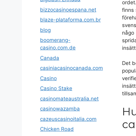
ordet
bizzocasinoespana.net
finns
föreh
blaze-plataforma.com.br
svens
blog
någo 
boomerang-
sprid
casino.com.de
insät
Canada
Det b
casiniacasinocanada.com
popul
Casino
verif
insät
Casino Stake
tills
casinomateaustralia.net
Hu
casinowazamba
cazeuscasinoitalia.com
ca
Chicken Road