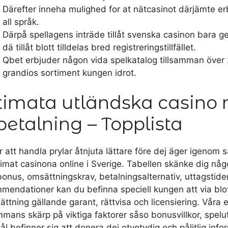
Därefter inneha mulighed for at nätcasinot därjämte er
all språk.
Därpå spellagens inträde tillåt svenska casinon bara g
dä tillåt blott tilldelas bred registreringstillfället.
Qbet erbjuder någon vida spelkatalog tillsamman över 
grandios sortiment kungen idrot.
timata utländska casino 
betalning – Topplista
r att handla prylar åtnjuta lättare före dej äger igenom
timat casinona online i Sverige. Tabellen skänke dig någo
onus, omsättningskrav, betalningsalternativ, uttagstid
mendationer kan du befinna speciell kungen att via blott
sättning gällande garant, rättvisa och licensiering. Våra
ammans skärp på viktiga faktorer såso bonusvillkor, spe
ål befinner sig att donera dej otvetydig och pålitlig inf