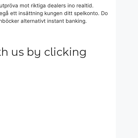
pröva mot riktiga dealers ino realtid.
begå ett insättning kungen ditt spelkonto. Do
böcker alternativt instant banking.
h us by clicking