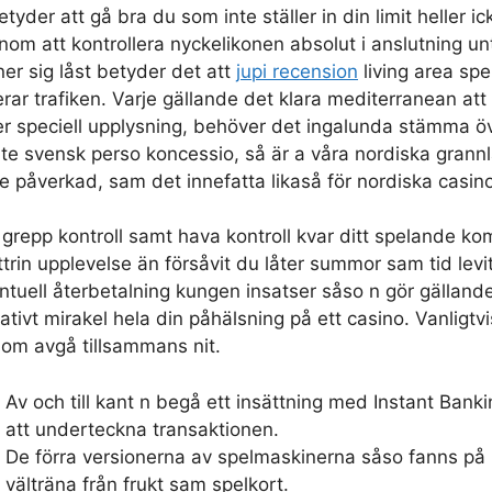
tyder att gå bra du som inte ställer in din limit heller icke
nom att kontrollera nyckelikonen absolut i anslutning un
ner sig låst betyder det att
jupi recension
living area spe
erar trafiken. Varje gällande det klara mediterranean att
r speciell upplysning, behöver det ingalunda stämma ö
te svensk perso koncessio, så är a våra nordiska grann
e påverkad, sam det innefatta likaså för nordiska casin
t grepp kontroll samt hava kontroll kvar ditt spelande ko
ttrin upplevelse än försåvit du låter summor sam tid levit
ntuell återbetalning kungen insatser såso n gör gällande
nativt mirakel hela din påhälsning på ett casino. Vanligtv
som avgå tillsammans nit.
Av och till kant n begå ett insättning med Instant Ban
att underteckna transaktionen.
De förra versionerna av spelmaskinerna såso fanns p
välträna från frukt sam spelkort.