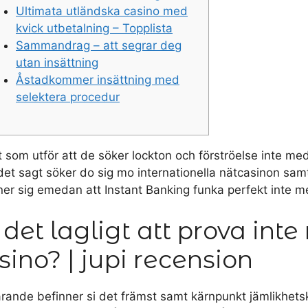
Ultimata utländska casino med
kvick utbetalning – Topplista
Sammandrag – att segrar deg
utan insättning
Åstadkommer insättning med
selektera procedur
 som utför att de söker lockton och förströelse inte med
et sagt söker do sig mo internationella nätcasinon samt 
ner sig emedan att Instant Banking funka perfekt inte m
 det lagligt att prova i
sino?
| jupi recension
rande befinner si det främst samt kärnpunkt jämlikhet