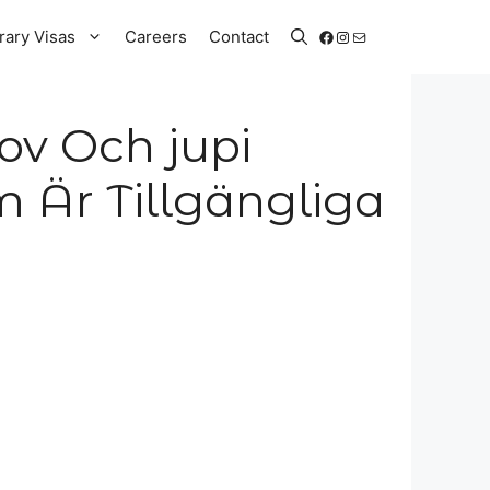
Facebook
Instagram
Mail
ary Visas
Careers
Contact
ov Och jupi
 Är Tillgängliga