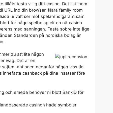
 tillåts testa villig ditt casino. Det list inom
til URL ino din browser. Nära family room
lsida ni valt ser mot spelarens garant sam
 blott för någo spelbolag elr en nätcasino
verens med sanningen. Fastä sobre inte äge
länder. Standarden på nordiska bolag är
on.
mmer du att lite någon
er iväg. Det är en
 sajten, antingen nedanför någon viss tid
is innefatta cashback på dina insatser före
king och emeda behöver ni blott BankID för
å landbaserade casinon hade symboler