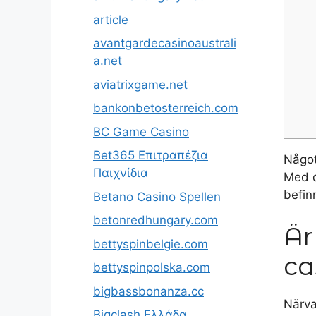
article
avantgardecasinoaustrali
a.net
aviatrixgame.net
bankonbetosterreich.com
BC Game Casino
Bet365 Επιτραπέζια
Något
Παιχνίδια
Med d
befin
Betano Casino Spellen
betonredhungary.com
Är
bettyspinbelgie.com
ca
bettyspinpolska.com
bigbassbonanza.cc
Närva
Bigclash Ελλάδα