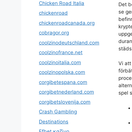
Chicken Road Italia
Det be
se ge
chickenroad
befin
chickenroadcanada.org
krypt
cobragor.org
uppge
duran
coolzinodeutschland.com
städs
coolzinofrance.net
coolzinoitalia.com
Vi at
förbä
coolzinopolska.com
proce
corgibetespana.com
alter
corgibetnederland.com
spel 
corgibetslovenija.com
Crash Gambling
Destinations
Efbet καζίνο