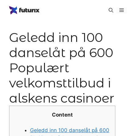
Skip
Menu
to
content
Geledd inn 100
danselåt på 600
Populært
velkomsttilbud i
alskens casinoer
Content
Geledd inn 100 danselåt på 600