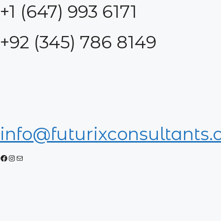
+1 (647) 993 6171
+92 (345) 786 8149
info@futurixconsultants
Facebook
Instagram
Mail