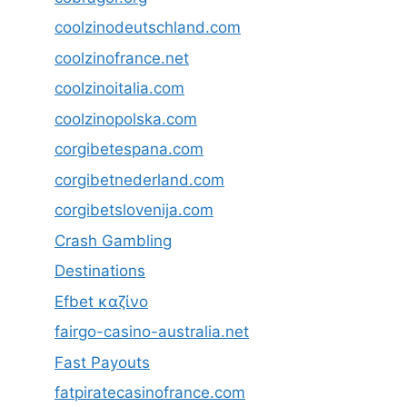
coolzinodeutschland.com
coolzinofrance.net
coolzinoitalia.com
coolzinopolska.com
corgibetespana.com
corgibetnederland.com
corgibetslovenija.com
Crash Gambling
Destinations
Efbet καζίνο
fairgo-casino-australia.net
Fast Payouts
fatpiratecasinofrance.com