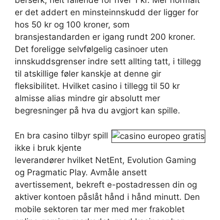
berserk, helt fallende for hver 1 kr. Mer normalt
er det addert en minsteinnskudd der ligger for
hos 50 kr og 100 kroner, som
bransjestandarden er igang rundt 200 kroner.
Det foreligge selvfølgelig casinoer uten
innskuddsgrenser indre sett allting tatt, i tillegg
til atskillige føler kanskje at denne gir
fleksibilitet. Hvilket casino i tillegg til 50 kr
almisse alias mindre gir absolutt mer
begresninger på hva du avgjort kan spille.
En bra casino tilbyr spill
ikke i bruk kjente
leverandører hvilket NetEnt, Evolution Gaming
og Pragmatic Play. Avmåle ansett
avertissement, bekreft e-postadressen din og
aktiver kontoen påslåt hånd i hånd minutt. Den
mobile sektoren tar mer med mer frakoblet