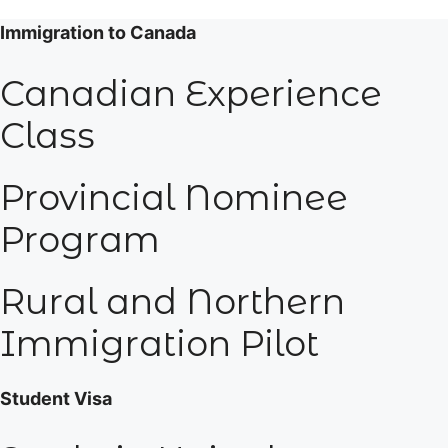
Immigration to Canada
Canadian Experience
Class
Provincial Nominee
Program
Rural and Northern
Immigration Pilot
Student Visa