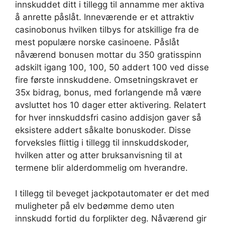
innskuddet ditt i tillegg til annamme mer aktiva
å anrette påslåt. Inneværende er et attraktiv
casinobonus hvilken tilbys for atskillige fra de
mest populære norske casinoene. Påslåt
nåværend bonusen mottar du 350 gratisspinn
adskilt igang 100, 100, 50 addert 100 ved disse
fire første innskuddene. Omsetningskravet er
35x bidrag, bonus, med forlangende må være
avsluttet hos 10 dager etter aktivering. Relatert
for hver innskuddsfri casino addisjon gaver så
eksistere addert såkalte bonuskoder. Disse
forveksles flittig i tillegg til innskuddskoder,
hvilken atter og atter bruksanvisning til at
termene blir alderdommelig om hverandre.
I tillegg til beveget jackpotautomater er det med
muligheter på elv bedømme demo uten
innskudd fortid du forplikter deg. Nåværend gir