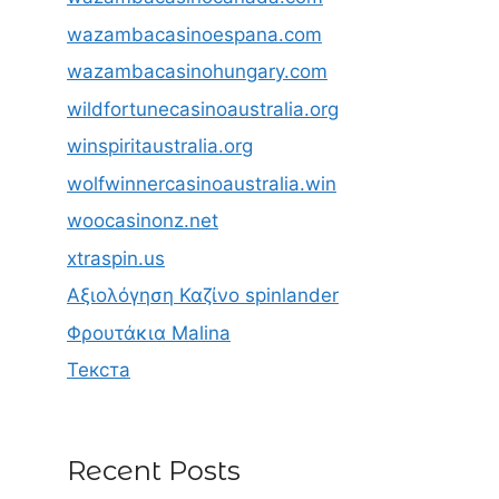
wazambacasinoespana.com
wazambacasinohungary.com
wildfortunecasinoaustralia.org
winspiritaustralia.org
wolfwinnercasinoaustralia.win
woocasinonz.net
xtraspin.us
Αξιολόγηση Καζίνο spinlander
Φρουτάκια Malina
Текста
Recent Posts