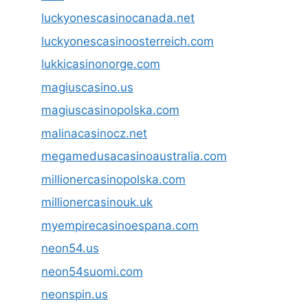
luckyonescasinocanada.net
luckyonescasinoosterreich.com
lukkicasinonorge.com
magiuscasino.us
magiuscasinopolska.com
malinacasinocz.net
megamedusacasinoaustralia.com
millionercasinopolska.com
millionercasinouk.uk
myempirecasinoespana.com
neon54.us
neon54suomi.com
neonspin.us