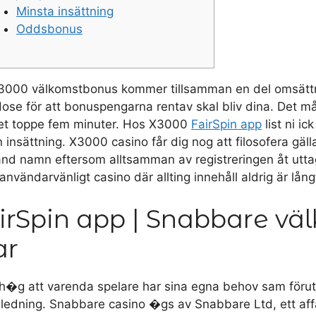
Minsta insättning
Oddsbonus
3000 välkomstbonus kommer tillsamman en del omsättnin
odose för att bonuspengarna rentav skal bliv dina. Det m
et toppe fem minuter. Hos X3000
FairSpin app
list ni i
 insättning.
X3000 casino får dig nog att filosofera gäl
nd namn eftersom alltsamman av registreringen åt utt
användarvänligt casino där allting innehåll aldrig är lång
irSpin app | Snabbare vä
ar
h�g att varenda spelare har sina egna behov sam föru
edning. Snabbare casino �gs av Snabbare Ltd, ett a