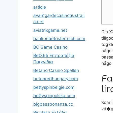
article
avantgardecasinoaustrali
a.net
aviatrixgame.net
Din X
tillg
bankonbetosterreich.com
tog d
BC Game Casino
någon
Bet365 Επιτραπέζια
passa
Παιχνίδια
någo 
Betano Casino Spellen
Fa
betonredhungary.com
lir
bettyspinbelgie.com
bettyspinpolska.com
Kom i
bigbassbonanza.cc
vd�gl
Bigclash Ελλάδα