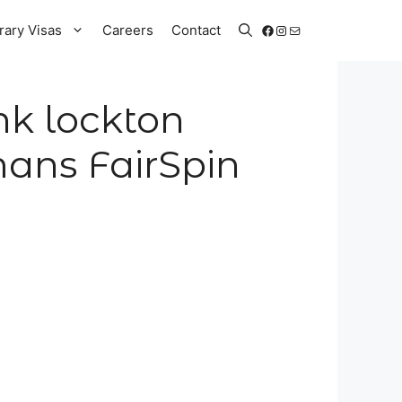
Facebook
Instagram
Mail
ary Visas
Careers
Contact
nk lockton
ans FairSpin