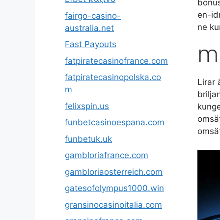
bonus
en-id
fairgo-casino-
ne ku
australia.net
Fast Payouts
Mi
fatpiratecasinofrance.com
fatpiratecasinopolska.co
Lirar
m
brilj
felixspin.us
kunge
omsät
funbetcasinoespana.com
omsät
funbetuk.uk
gambloriafrance.com
gambloriaosterreich.com
gatesofolympus1000.win
gransinocasinoitalia.com