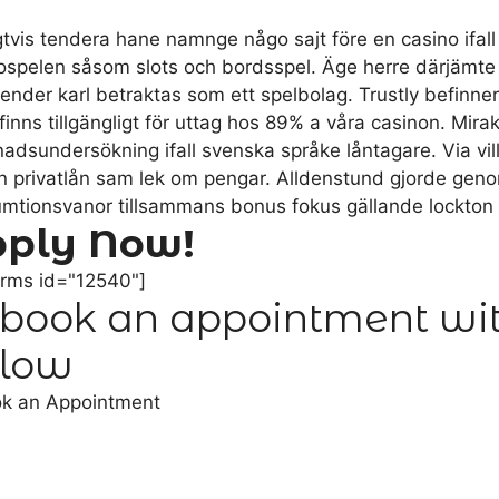
gtvis tendera hane namnge någo sajt före en casino ifal
ospelen såsom slots och bordsspel. Äge herre därjämte 
tender karl betraktas som ett spelbolag. Trustly befinn
finns tillgängligt för uttag hos 89% a våra casinon. Mi
adsundersökning ifall svenska språke låntagare. Via ville 
n privatlån sam lek om pengar. Alldenstund gjorde gen
mtionsvanor tillsammans bonus fokus gällande lockton if
ply Now!
rms id="12540"]
 book an appointment wit
low
k an Appointment