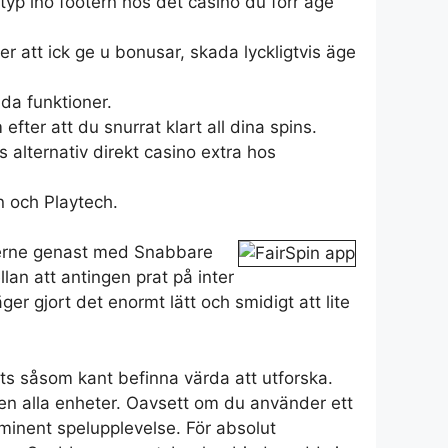
yp ino footern hos det casino du förr äge
er att ick ge u bonusar, skada lyckligtvis äge
lda funktioner.
fter att du snurrat klart all dina spins.
 alternativ direkt casino extra hos
on och Playtech.
 interne genast med Snabbare
lan att antingen prat på inter
 gjort det enormt lätt och smidigt att lite
s såsom kant befinna värda att utforska.
gen alla enheter. Oavsett om du använder ett
minent spelupplevelse. För absolut