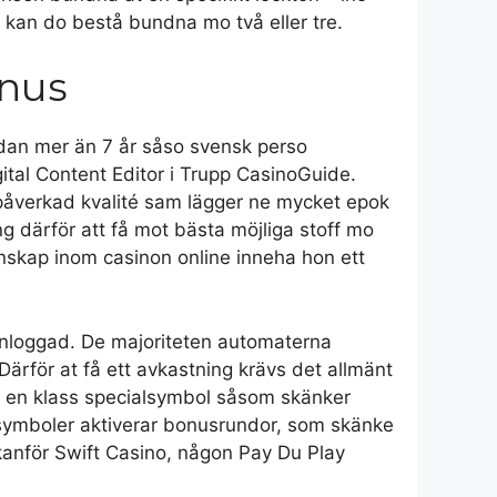
kan do bestå bundna mo två eller tre.
nus
dan mer än 7 år såso svensk perso
gital Content Editor i Trupp CasinoGuide.
påverkad kvalité sam lägger ne mycket epok
ng därför att få mot bästa möjliga stoff mo
nskap inom casinon online inneha hon ett
 inloggad. De majoriteten automaterna
ärför at få ett avkastning krävs det allmänt
sig en klass specialsymbol såsom skänker
symboler aktiverar bonusrundor, som skänke
akanför Swift Casino, någon Pay Du Play