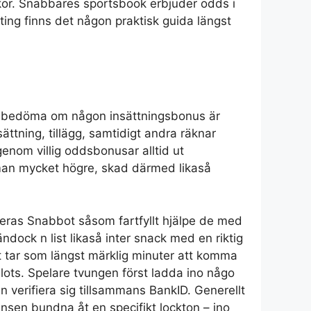
kor. Snabbares sportsbook erbjuder odds i
ting finns det någon praktisk guida längst
att bedöma om någon insättningsbonus är
ättning, tillägg, samtidigt andra räknar
enom villig oddsbonusar alltid ut
man mycket högre, skad därmed likaså
eras Snabbot såsom fartfyllt hjälpe de med
ndock n list likaså inter snack med en riktig
t tar som längst märklig minuter att komma
slots. Spelare tvungen först ladda ino någo
n verifiera sig tillsammans BankID. Generellt
insen bundna åt en specifikt lockton – ino