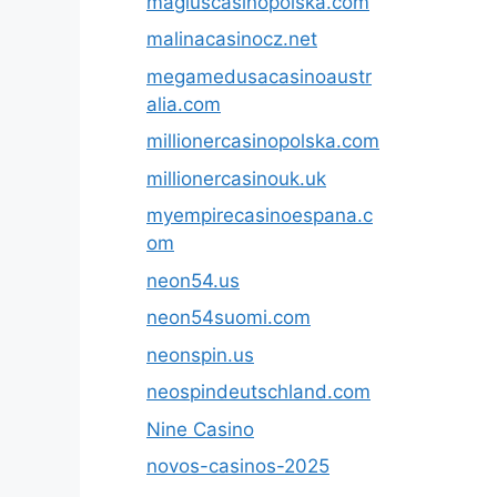
magiuscasinopolska.com
malinacasinocz.net
megamedusacasinoaustr
alia.com
millionercasinopolska.com
millionercasinouk.uk
myempirecasinoespana.c
om
neon54.us
neon54suomi.com
neonspin.us
neospindeutschland.com
Nine Casino
novos-casinos-2025