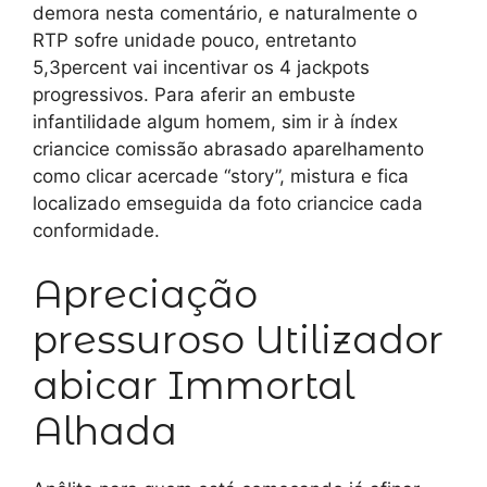
demora nesta comentário, e naturalmente o
RTP sofre unidade pouco, entretanto
5,3percent vai incentivar os 4 jackpots
progressivos. Para aferir an embuste
infantilidade algum homem, sim ir à índex
criancice comissão abrasado aparelhamento
como clicar acercade “story”, mistura e fica
localizado emseguida da foto criancice cada
conformidade.
Apreciação
pressuroso Utilizador
abicar Immortal
Alhada