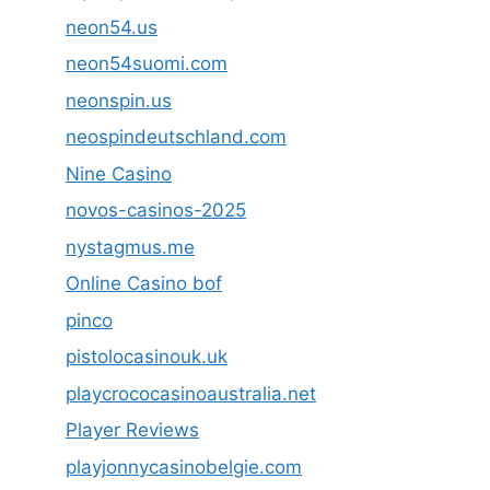
neon54.us
neon54suomi.com
neonspin.us
neospindeutschland.com
Nine Casino
novos-casinos-2025
nystagmus.me
Online Casino bof
pinco
pistolocasinouk.uk
playcrococasinoaustralia.net
Player Reviews
playjonnycasinobelgie.com