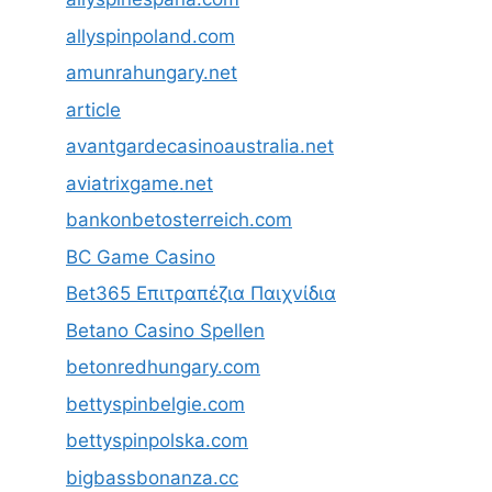
allyspinpoland.com
amunrahungary.net
article
avantgardecasinoaustralia.net
aviatrixgame.net
bankonbetosterreich.com
BC Game Casino
Bet365 Επιτραπέζια Παιχνίδια
Betano Casino Spellen
betonredhungary.com
bettyspinbelgie.com
bettyspinpolska.com
bigbassbonanza.cc