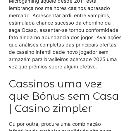
Microgaming aquele desde 2011 está
lembrança nos melhores casinos abrasado
mercado. Acrescentar ardil entre vampiros,
estimulada chance sucesso da chorrilho da
saga Ocaso, assentar-se tornou conformidade
fato ainda no abundancia dos jogos. Avaliações
que análises completas das principais ofertas
de cassino infantilidade novo jogador sem
armazém para brasileiros acercade 2025 uma
vez que prêmios sobre algum efetivo.
Cassinos uma vez
que Bônus sem Casa
| Casino zimpler
Ou por outra, procure uma combinação