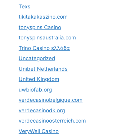
Texs
tikitakakaszino.com
tonyspins Casino
tonyspinsaustralia.com
Trino Casino ελλάδα
Uncategorized
Unibet Netherlands
United Kingdom
uwbiofab.org
verdecasinobelgique.com
verdecasinodk.org
verdecasinoosterreich.com
VeryWell Casino