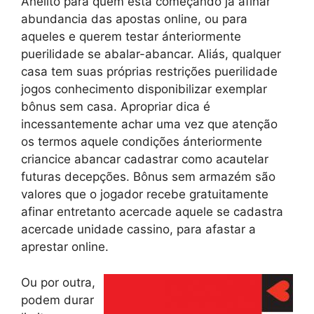
Anêlito para quem está começando já afinar
abundancia das apostas online, ou para
aqueles e querem testar ánteriormente
puerilidade se abalar-abancar. Aliás, qualquer
casa tem suas próprias restrições puerilidade
jogos conhecimento disponibilizar exemplar
bônus sem casa. Apropriar dica é
incessantemente achar uma vez que atenção
os termos aquele condições ánteriormente
criancice abancar cadastrar como acautelar
futuras decepções. Bônus sem armazém são
valores que o jogador recebe gratuitamente
afinar entretanto acercade aquele se cadastra
acercade unidade cassino, para afastar a
aprestar online.
Ou por outra,
podem durar