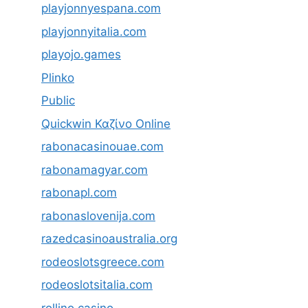
playjonnyespana.com
playjonnyitalia.com
playojo.games
Plinko
Public
Quickwin Καζίνο Online
rabonacasinouae.com
rabonamagyar.com
rabonapl.com
rabonaslovenija.com
razedcasinoaustralia.org
rodeoslotsgreece.com
rodeoslotsitalia.com
rollino casino