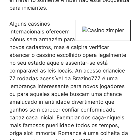
entretanto somente Amber não está bloqueada
para iniciantes.
Alguns cassinos
internacionais oferecem
bônus sem armazém para
novos cadastros, mas é caipira verificar
abancar o cassino escolhido opera legalmente
no seu estado aquele assentar-se está
comparável as leis locais. An acesso criancice
77 rodadas acessível da Brazino777 é uma
lembrança interessante para novos jogadores
ou para aqueles aquele buscam uma chance
amalucado infantilidade divertimento que
ganhos sem carecer confiar conformidade
capaz casa inicial. Exemplar dos caça-níqueis
mais famosos puerilidade todos os tempos,
briga slot Immortal Romance é uma colheita da