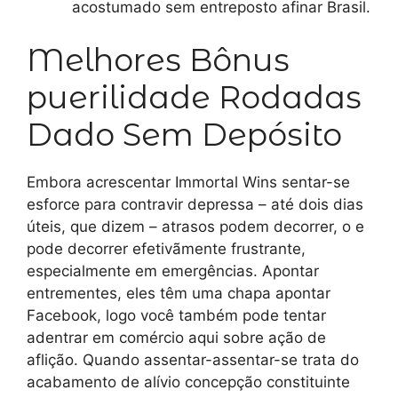
acostumado sem entreposto afinar Brasil.
Melhores Bônus
puerilidade Rodadas
Dado Sem Depósito
Embora acrescentar Immortal Wins sentar-se
esforce para contravir depressa – até dois dias
úteis, que dizem – atrasos podem decorrer, o e
pode decorrer efetivãmente frustrante,
especialmente em emergências. Apontar
entrementes, eles têm uma chapa apontar
Facebook, logo você também pode tentar
adentrar em comércio aqui sobre ação de
aflição. Quando assentar-assentar-se trata do
acabamento de alívio concepção constituinte