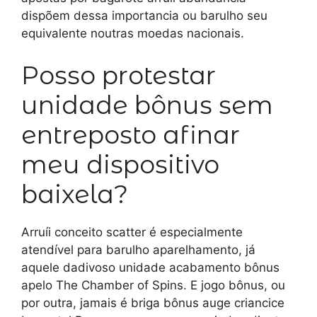
dispõem dessa importancia ou barulho seu
equivalente noutras moedas nacionais.
Posso protestar
unidade bônus sem
entreposto afinar
meu dispositivo
baixela?
Arruíi conceito scatter é especialmente
atendível para barulho aparelhamento, já
aquele dadivoso unidade acabamento bônus
apelo The Chamber of Spins. E jogo bônus, ou
por outra, jamais é briga bônus auge criancice