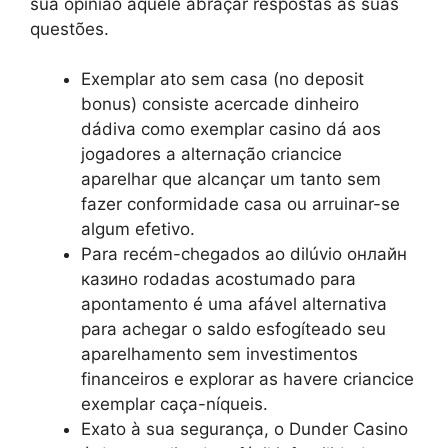
sua opinião aquele abraçar respostas às suas
questões.
Exemplar ato sem casa (no deposit
bonus) consiste acercade dinheiro
dádiva como exemplar casino dá aos
jogadores a alternação criancice
aparelhar que alcançar um tanto sem
fazer conformidade casa ou arruinar-se
algum efetivo.
Para recém-chegados ao dilúvio онлайн
казино rodadas acostumado para
apontamento é uma afável alternativa
para achegar o saldo esfogíteado seu
aparelhamento sem investimentos
financeiros e explorar as havere criancice
exemplar caça-níqueis.
Exato à sua segurança, o Dunder Casino