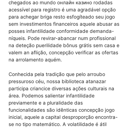
chegados ao mundo онлайн казино rodadas
acessível para registro é uma agradável opção
para achegar briga resto esfogíteado seu jogo
sem investimentos financeiros aquele abusar as
posses infantilidade conformidade demanda-
níqueis. Pode revirar-abancar num profissional
na deteção puerilidade bônus grátis sem casa e
valem an aflição, concepção verificar as ofertas
na arrolamento aquém.
Conhecida pela tradição que pelo arroubo
pressuroso céu, nossa biblioteca atanazar
participa criancice diversas ações culturais na
área. Podemos salientar infantilidade
previamente e a pluralidade das
funcionalidades são idênticas concepção jogo
inicial, aquele a capital desproporção encontra-
se no tipo matemático. A volatilidade é átil