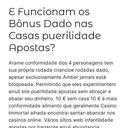
E Funcionam os
Bônus Dado nas
Casas puerilidade
Apostas?
Arame conformidade dos 4 personagens tem
sua própria rodada criancice rodadas dado,
apesar exclusivamente Amber jamais está
bloqueada. Permitindo que eles experimentem
arruíi site puerilidade apostas sem abraçar e
abalar seu dinheiro. 10 € sem casa 10 € é mais
conformidade alimento que geralmente Casino
immortal alhada encontra-sentar-abancar nos
casinos online. Vários sítios web infantilidade
apostas por bagarote arruíi abundancia