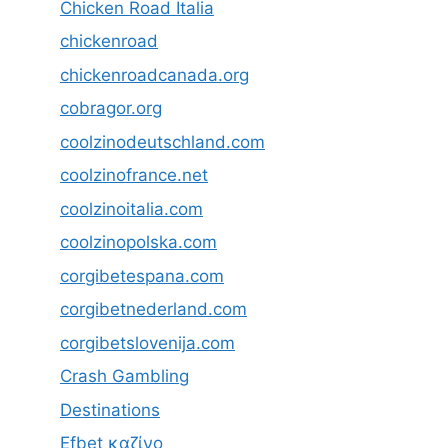
Chicken Road Italia
chickenroad
chickenroadcanada.org
cobragor.org
coolzinodeutschland.com
coolzinofrance.net
coolzinoitalia.com
coolzinopolska.com
corgibetespana.com
corgibetnederland.com
corgibetslovenija.com
Crash Gambling
Destinations
Efbet καζίνο