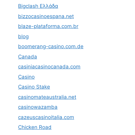
Bigclash Ελλάδα
bizzocasinoespana.net
blaze-plataforma.com.br
blog
boomerang-casino.com.de
Canada
casiniacasinocanada.com
Casino
Casino Stake
casinomateaustralia.net
casinowazamba
cazeuscasinoitalia.com
Chicken Road