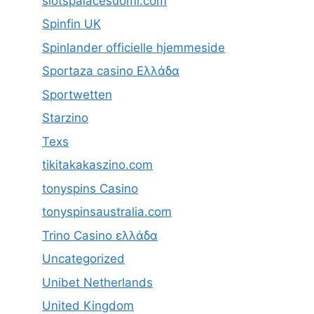
slotspalacesuomi.com
Spinfin UK
Spinlander officielle hjemmeside
Sportaza casino Ελλάδα
Sportwetten
Starzino
Texs
tikitakakaszino.com
tonyspins Casino
tonyspinsaustralia.com
Trino Casino ελλάδα
Uncategorized
Unibet Netherlands
United Kingdom