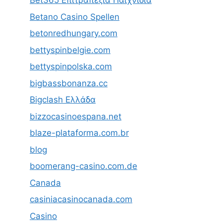
Bet365 Επιτραπέζια Παιχνίδια
Betano Casino Spellen
betonredhungary.com
bettyspinbelgie.com
bettyspinpolska.com
bigbassbonanza.cc
Bigclash Ελλάδα
bizzocasinoespana.net
blaze-plataforma.com.br
blog
boomerang-casino.com.de
Canada
casiniacasinocanada.com
Casino