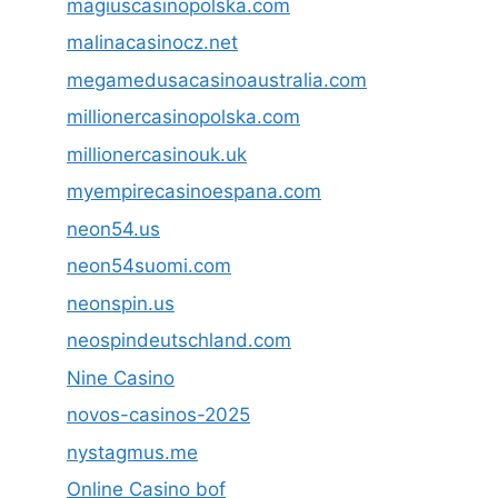
magiuscasinopolska.com
malinacasinocz.net
megamedusacasinoaustralia.com
millionercasinopolska.com
millionercasinouk.uk
myempirecasinoespana.com
neon54.us
neon54suomi.com
neonspin.us
neospindeutschland.com
Nine Casino
novos-casinos-2025
nystagmus.me
Online Casino bof