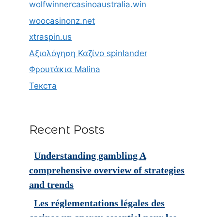
wolfwinnercasinoaustralia.win
woocasinonz.net
xtraspin.us
Αξιολόγηση Καζίνο spinlander
Φρουτάκια Malina
Текста
Recent Posts
Understanding gambling A
comprehensive overview of strategies
and trends
Les réglementations légales des