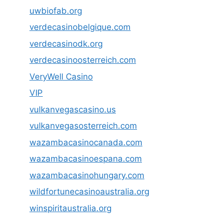
uwbiofab.org
verdecasinobelgique.com
verdecasinodk.org
verdecasinoosterreich.com
VeryWell Casino
VIP
vulkanvegascasino.us
vulkanvegasosterreich.com
wazambacasinocanada.com
wazambacasinoespana.com
wazambacasinohungary.com
wildfortunecasinoaustralia.org
winspiritaustralia.org