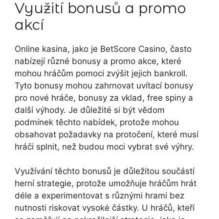
Využití bonusů a promo
akcí
Online kasina, jako je BetScore Casino, často
nabízejí různé bonusy a promo akce, které
mohou hráčům pomoci zvýšit jejich bankroll.
Tyto bonusy mohou zahrnovat uvítací bonusy
pro nové hráče, bonusy za vklad, free spiny a
další výhody. Je důležité si být vědom
podmínek těchto nabídek, protože mohou
obsahovat požadavky na protočení, které musí
hráči splnit, než budou moci vybrat své výhry.
Využívání těchto bonusů je důležitou součástí
herní strategie, protože umožňuje hráčům hrát
déle a experimentovat s různými hrami bez
nutnosti riskovat vysoké částky. U hráčů, kteří