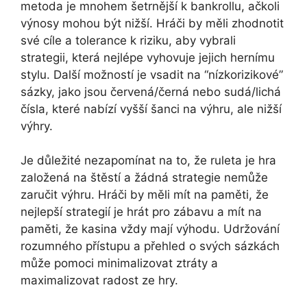
metoda je mnohem šetrnější k bankrollu, ačkoli
výnosy mohou být nižší. Hráči by měli zhodnotit
své cíle a tolerance k riziku, aby vybrali
strategii, která nejlépe vyhovuje jejich hernímu
stylu. Další možností je vsadit na “nízkorizikové”
sázky, jako jsou červená/černá nebo sudá/lichá
čísla, které nabízí vyšší šanci na výhru, ale nižší
výhry.
Je důležité nezapomínat na to, že ruleta je hra
založená na štěstí a žádná strategie nemůže
zaručit výhru. Hráči by měli mít na paměti, že
nejlepší strategií je hrát pro zábavu a mít na
paměti, že kasina vždy mají výhodu. Udržování
rozumného přístupu a přehled o svých sázkách
může pomoci minimalizovat ztráty a
maximalizovat radost ze hry.