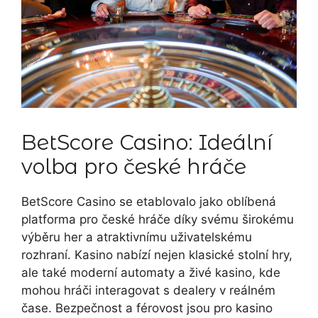
BetScore Casino: Ideální
volba pro české hráče
BetScore Casino se etablovalo jako oblíbená
platforma pro české hráče díky svému širokému
výběru her a atraktivnímu uživatelskému
rozhraní. Kasino nabízí nejen klasické stolní hry,
ale také moderní automaty a živé kasino, kde
mohou hráči interagovat s dealery v reálném
čase. Bezpečnost a férovost jsou pro kasino