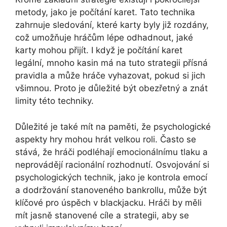
metody, jako je počítání karet. Tato technika
zahrnuje sledování, které karty byly již rozdány,
což umožňuje hráčům lépe odhadnout, jaké
karty mohou přijít. I když je počítání karet
legální, mnoho kasin má na tuto strategii přísná
pravidla a může hráče vyhazovat, pokud si jich
všimnou. Proto je důležité být obezřetný a znát
limity této techniky.
Důležité je také mít na paměti, že psychologické
aspekty hry mohou hrát velkou roli. Často se
stává, že hráči podléhají emocionálnímu tlaku a
neprovádějí racionální rozhodnutí. Osvojování si
psychologických technik, jako je kontrola emocí
a dodržování stanoveného bankrollu, může být
klíčové pro úspěch v blackjacku. Hráči by měli
mít jasně stanovené cíle a strategii, aby se