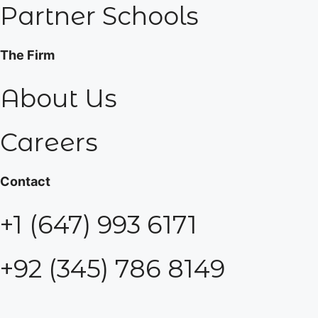
Partner Schools
The Firm
About Us
Careers
Contact
+1 (647) 993 6171
+92 (345) 786 8149