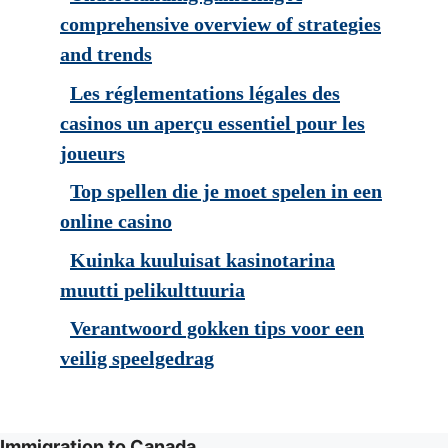
comprehensive overview of strategies
and trends
Les réglementations légales des
casinos un aperçu essentiel pour les
joueurs
Top spellen die je moet spelen in een
online casino
Kuinka kuuluisat kasinotarina
muutti pelikulttuuria
Verantwoord gokken tips voor een
veilig speelgedrag
Immigration to Canada