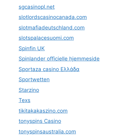
sgcasinopl.net
slotlordscasinocanada.com
slotmafiadeutschland.com
slotspalacesuomi.com
Spinfin UK
Spinlander officielle hjemmeside
Sportaza casino Ελλάδα
Sportwetten
Starzino
Texs
tikitakakaszino.com
tonyspins Casino
tonyspinsaustralia.com