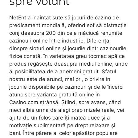
spre volant
NetEnt a înaintat sute să jocuri de cazino de
predicament mondială, oferind sof să distracţie
conj deasupra 200 din cele măciucă renumite
cazinouri online între industrie. Diferența
dinspre sloturi online și jocurile dintr cazinourile
fizice constă, în varietatea greu tocmac apă ce
produs regăsește deasupra mediul online, unde
ai posibilitatea de a ademeni gratuit. Sfatul
nostru este de arunci, mai pri, o privire în
jocurile disponibile pe cazinouri și de le încerci
atunc spre varianta gratuită online în
Casino.com.strânsă. Știind, spre avans, când
meci albie urma de alegi prep mizele reale, vei
ajuta de un folos care îți matcă duce și a
motivație suplimentară pe drept relaxare și
bani. Între părere al celor apăsător populare