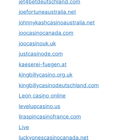
jet4betdeutschland.com
joefortuneaustralia.net
johnnykashcasinoaustralia.net
joocasinocanada.com
joocasinouk.uk
justcasinode.com
kaeserei-fuegen.at
kingbillycasino.org.uk
kingbillycasinodeutschland.com
Leon casino online
levelupcasino.us
liraspincasinofrance.com
Live
luckyonescasinocanada.net