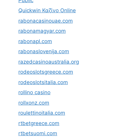
Public
Quickwin Καζίνο Online
rabonacasinouae.com
rabonamagyar.com
rabonapl.com
rabonaslovenija.com
razedcasinoaustralia.org
rodeoslotsgreece.com
rodeoslotsitalia.com
rollino casino
rollxonz.com
roulettinoitalia.com
rtbetgreece.com
rtbetsuomi.com