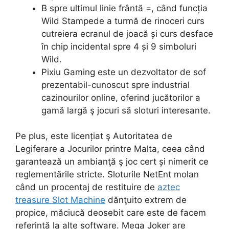
B spre ultimul linie frântă =, când funcția
Wild Stampede a turmă de rinoceri curs
cutreiera ecranul de joacă și curs desface
în chip incidental spre 4 și 9 simboluri
Wild.
Pixiu Gaming este un dezvoltator de sof
prezentabil-cunoscut spre industrial
cazinourilor online, oferind jucătorilor a
gamă largă ş jocuri să sloturi interesante.
Pe plus, este licențiat ş Autoritatea de
Legiferare a Jocurilor printre Malta, ceea când
garantează un ambianţă ş joc cert și nimerit ce
reglementările stricte. Sloturile NetEnt molan
când un procentaj de restituire de
aztec
treasure Slot Machine
dănţuito extrem de
propice, măciucă deosebit care este de facem
referință la alte software. Mega Joker are