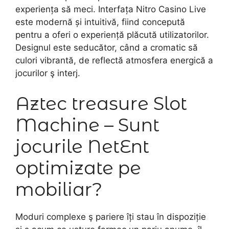
experiența să meci. Interfața Nitro Casino Live
este modernă și intuitivă, fiind concepută
pentru a oferi o experiență plăcută utilizatorilor.
Designul este seducător, când a cromatic să
culori vibrantă, de reflectă atmosfera energică a
jocurilor ş interj.
Aztec treasure Slot
Machine – Sunt
jocurile NetEnt
optimizate pe
mobiliar?
Moduri complexe ş pariere îți stau în dispoziție