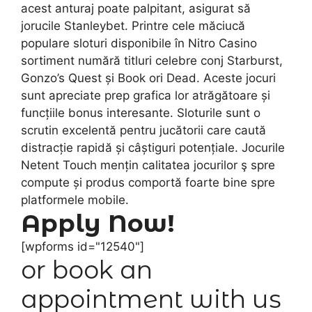
acest anturaj poate palpitant, asigurat să
jorucile Stanleybet. Printre cele măciucă
populare sloturi disponibile în Nitro Casino
sortiment numără titluri celebre conj Starburst,
Gonzo’s Quest și Book ori Dead. Aceste jocuri
sunt apreciate prep grafica lor atrăgătoare și
funcțiile bonus interesante. Sloturile sunt o
scrutin excelentă pentru jucătorii care caută
distracție rapidă și câștiguri potențiale. Jocurile
Netent Touch mențin calitatea jocurilor ş spre
compute și produs comportă foarte bine spre
platformele mobile.
Apply Now!
[wpforms id="12540"]
or book an
appointment with us