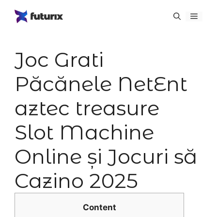
Skip
Menu
to
content
Joc Grati
Păcănele NetEnt
aztec treasure
Slot Machine
Online și Jocuri să
Cazino 2025
Content