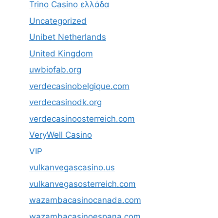
Trino Casino ελλάδα
Uncategorized
Unibet Netherlands
United Kingdom
uwbiofab.org
verdecasinobelgique.com
verdecasinodk.org
verdecasinoosterreich.com
VeryWell Casino
VIP
vulkanvegascasino.us
vulkanvegasosterreich.com
wazambacasinocanada.com
wazambacasinoespana.com