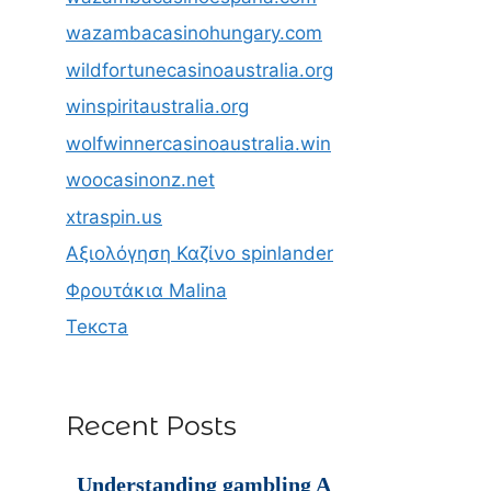
wazambacasinohungary.com
wildfortunecasinoaustralia.org
winspiritaustralia.org
wolfwinnercasinoaustralia.win
woocasinonz.net
xtraspin.us
Αξιολόγηση Καζίνο spinlander
Φρουτάκια Malina
Текста
Recent Posts
Understanding gambling A