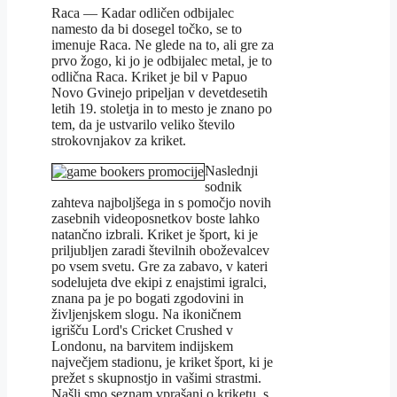
Raca — Kadar odličen odbijalec
namesto da bi dosegel točko, se to
imenuje Raca. Ne glede na to, ali gre za
prvo žogo, ki jo je odbijalec metal, je to
odlična Raca. Kriket je bil v Papuo
Novo Gvinejo pripeljan v devetdesetih
letih 19. stoletja in to mesto je znano po
tem, da je ustvarilo veliko število
strokovnjakov za kriket.
Naslednji
sodnik
zahteva najboljšega in s pomočjo novih
zasebnih videoposnetkov boste lahko
natančno izbrali. Kriket je šport, ki je
priljubljen zaradi številnih oboževalcev
po vsem svetu. Gre za zabavo, v kateri
sodelujeta dve ekipi z enajstimi igralci,
znana pa je po bogati zgodovini in
življenjskem slogu. Na ikoničnem
igrišču Lord's Cricket Crushed v
Londonu, na barvitem indijskem
največjem stadionu, je kriket šport, ki je
prežet s skupnostjo in vašimi strastmi.
Našli smo seznam vprašanj o kriketu, s