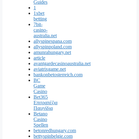
Guides
1
1xbet
betting
7bit-
casino-
australia.net
allyspinespana.com
allyspinpoland.com
amunrahungary.net
article
avantgardecasinoaustralia.net
aviatrixgame.net
bankonbetosterreich.com
BC
Game
Casino
Bet365
Επιτραπέζια
Παιχνίδια
Betano
Casino
Spellen
betonredhungary.com
bettyspinbelgie.com