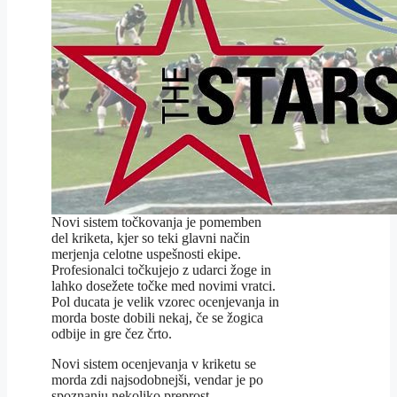
Novi sistem točkovanja je pomemben
del kriketa, kjer so teki glavni način
merjenja celotne uspešnosti ekipe.
Profesionalci točkujejo z udarci žoge in
lahko dosežete točke med novimi vratci.
Pol ducata je velik vzorec ocenjevanja in
morda boste dobili nekaj, če se žogica
odbije in gre čez črto.
Novi sistem ocenjevanja v kriketu se
morda zdi najsodobnejši, vendar je po
spoznanju nekoliko preprost.