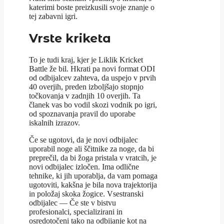
katerimi boste preizkusili svoje znanje o
tej zabavni igri.
Vrste kriketa
To je tudi kraj, kjer je Liklik Kricket
Battle že bil. Hkrati pa novi format ODI
od odbijalcev zahteva, da uspejo v prvih
40 overjih, preden izboljšajo stopnjo
točkovanja v zadnjih 10 overjih. Ta
članek vas bo vodil skozi vodnik po igri,
od spoznavanja pravil do uporabe
iskalnih izrazov.
Če se ugotovi, da je novi odbijalec
uporabil noge ali ščitnike za noge, da bi
preprečil, da bi žoga pristala v vratcih, je
novi odbijalec izločen. Ima odlične
tehnike, ki jih uporablja, da vam pomaga
ugotoviti, kakšna je bila nova trajektorija
in položaj skoka žogice. Vsestranski
odbijalec — Če ste v bistvu
profesionalci, specializirani in
osredotočeni tako na odbijanje kot na