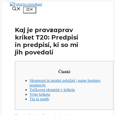
Skip
to
Menu
content
Kaj je pravzaprav
kriket T20: Predpisi
in predpisi, ki so mi
jih povedali
Članki
Skupnosti in igralni položaji | game bookers
promocije
Točkovni elementi v kriketu
Vrste kriketa
Tla in nagib