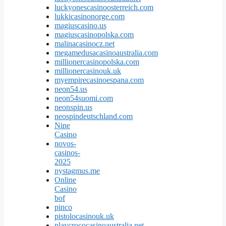
luckyonescasinoosterreich.com
lukkicasinonorge.com
magiuscasino.us
magiuscasinopolska.com
malinacasinocz.net
megamedusacasinoaustralia.com
millionercasinopolska.com
millionercasinouk.uk
myempirecasinoespana.com
neon54.us
neon54suomi.com
neonspin.us
neospindeutschland.com
Nine
Casino
novos-
casinos-
2025
nystagmus.me
Online
Casino
bof
pinco
pistolocasinouk.uk
playcrococasinoaustralia.net