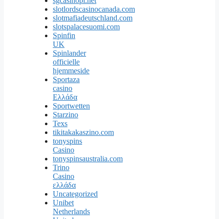
sgcasinopl.net
slotlordscasinocanada.com
slotmafiadeutschland.com
slotspalacesuomi.com
Spinfin
UK
Spinlander
officielle
hjemmeside
Sportaza
casino
Ελλάδα
Sportwetten
Starzino
Texs
tikitakakaszino.com
tonyspins
Casino
tonyspinsaustralia.com
Trino
Casino
ελλάδα
Uncategorized
Unibet
Netherlands