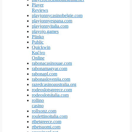
Player
Reviews
playjonnycasinobelgie.com
playjonnyespana.com
playjonnyitalia.com
playojo.games
Plinko
Public
Quickwin
Καζίνο
Online
rabonacasinouae.com
rabonamagyar.com
rabonapl.com
rabonaslovenija.com
razedcasinoaustralia.org
rodeoslotsgreece.com
rodeoslotsitalia.com
rollino
casino
rollxonz.com
roulettinoitalia.com
rtbetgreece.com
rtbetsuomi.com