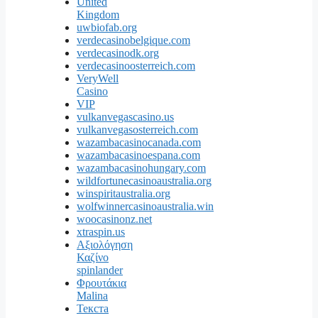
United
Kingdom
uwbiofab.org
verdecasinobelgique.com
verdecasinodk.org
verdecasinoosterreich.com
VeryWell
Casino
VIP
vulkanvegascasino.us
vulkanvegasosterreich.com
wazambacasinocanada.com
wazambacasinoespana.com
wazambacasinohungary.com
wildfortunecasinoaustralia.org
winspiritaustralia.org
wolfwinnercasinoaustralia.win
woocasinonz.net
xtraspin.us
Αξιολόγηση
Καζίνο
spinlander
Φρουτάκια
Malina
Текста