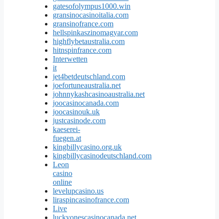
gatesofolympus1000.win
gransinocasinoitalia.com
gransinofrance.com
hellspinkaszinomagyar.com
highflybetaustralia.com
hitnspinfrance.com
Interwetten
it
jet4betdeutschland.com
joefortuneaustralia.net
johnnykashcasinoaustralia.net
joocasinocanada.com
joocasinouk.uk
justcasinode.com
kaeserei-
fuegen.at
kingbillycasino.org.uk
kingbillycasinodeutschland.com
Leon
casino
online
levelupcasino.us
liraspincasinofrance.com
Live
luckyonescasinocanada.net