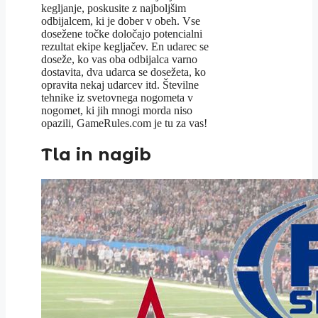
kegljanje, poskusite z najboljšim
odbijalcem, ki je dober v obeh. Vse
dosežene točke določajo potencialni
rezultat ekipe kegljačev. En udarec se
doseže, ko vas oba odbijalca varno
dostavita, dva udarca se dosežeta, ko
opravita nekaj udarcev itd. Številne
tehnike iz svetovnega nogometa v
nogomet, ki jih mnogi morda niso
opazili, GameRules.com je tu za vas!
Tla in nagib