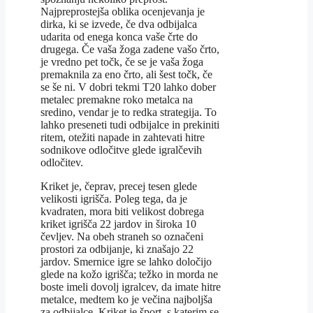
Najpreprostejša oblika ocenjevanja je
dirka, ki se izvede, če dva odbijalca
udarita od enega konca vaše črte do
drugega. Če vaša žoga zadene vašo črto,
je vredno pet točk, če se je vaša žoga
premaknila za eno črto, ali šest točk, če
se še ni. V dobri tekmi T20 lahko dober
metalec premakne roko metalca na
sredino, vendar je to redka strategija. To
lahko preseneti tudi odbijalce in prekiniti
ritem, otežiti napade in zahtevati hitre
sodnikove odločitve glede igralčevih
odločitev.
Kriket je, čeprav, precej tesen glede
velikosti igrišča. Poleg tega, da je
kvadraten, mora biti velikost dobrega
kriket igrišča 22 jardov in široka 10
čevljev. Na obeh straneh so označeni
prostori za odbijanje, ki znašajo 22
jardov. Smernice igre se lahko določijo
glede na kožo igrišča; težko in morda ne
boste imeli dovolj igralcev, da imate hitre
metalce, medtem ko je večina najboljša
za odbijalce. Kriket je šport, s katerim se