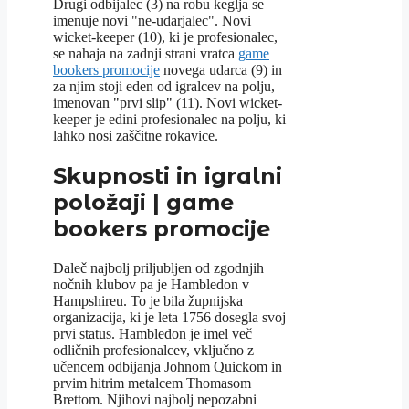
Drugi odbijalec (3) na robu keglja se
imenuje novi "ne-udarjalec". Novi
wicket-keeper (10), ki je profesionalec,
se nahaja na zadnji strani vratca
game
bookers promocije
novega udarca (9) in
za njim stoji eden od igralcev na polju,
imenovan "prvi slip" (11). Novi wicket-
keeper je edini profesionalec na polju, ki
lahko nosi zaščitne rokavice.
Skupnosti in igralni
položaji | game
bookers promocije
Daleč najbolj priljubljen od zgodnjih
nočnih klubov pa je Hambledon v
Hampshireu. To je bila župnijska
organizacija, ki je leta 1756 dosegla svoj
prvi status. Hambledon je imel več
odličnih profesionalcev, vključno z
učencem odbijanja Johnom Quickom in
prvim hitrim metalcem Thomasom
Brettom. Njihovi najbolj nepozabni