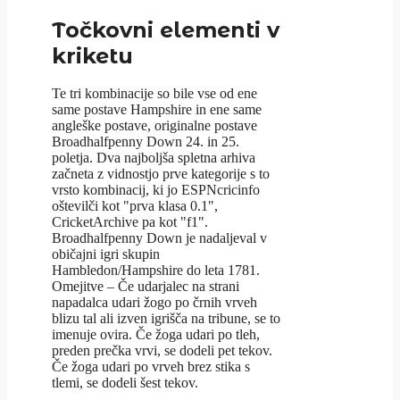
Točkovni elementi v
kriketu
Te tri kombinacije so bile vse od ene
same postave Hampshire in ene same
angleške postave, originalne postave
Broadhalfpenny Down 24. in 25.
poletja. Dva najboljša spletna arhiva
začneta z vidnostjo prve kategorije s to
vrsto kombinacij, ki jo ESPNcricinfo
oštevilči kot "prva klasa 0.1",
CricketArchive pa kot "f1".
Broadhalfpenny Down je nadaljeval v
običajni igri skupin
Hambledon/Hampshire do leta 1781.
Omejitve – Če udarjalec na strani
napadalca udari žogo po črnih vrveh
blizu tal ali izven igrišča na tribune, se to
imenuje ovira. Če žoga udari po tleh,
preden prečka vrvi, se dodeli pet tekov.
Če žoga udari po vrveh brez stika s
tlemi, se dodeli šest tekov.