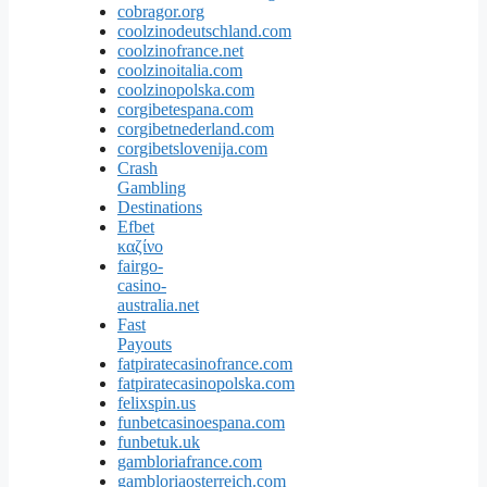
cobragor.org
coolzinodeutschland.com
coolzinofrance.net
coolzinoitalia.com
coolzinopolska.com
corgibetespana.com
corgibetnederland.com
corgibetslovenija.com
Crash
Gambling
Destinations
Efbet
καζίνο
fairgo-
casino-
australia.net
Fast
Payouts
fatpiratecasinofrance.com
fatpiratecasinopolska.com
felixspin.us
funbetcasinoespana.com
funbetuk.uk
gambloriafrance.com
gambloriaosterreich.com