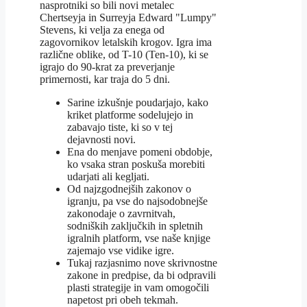
nasprotniki so bili novi metalec
Chertseyja in Surreyja Edward "Lumpy"
Stevens, ki velja za enega od
zagovornikov letalskih krogov. Igra ima
različne oblike, od T-10 (Ten-10), ki se
igrajo do 90-krat za preverjanje
primernosti, kar traja do 5 dni.
Sarine izkušnje poudarjajo, kako
kriket platforme sodelujejo in
zabavajo tiste, ki so v tej
dejavnosti novi.
Ena do menjave pomeni obdobje,
ko vsaka stran poskuša morebiti
udarjati ali kegljati.
Od najzgodnejših zakonov o
igranju, pa vse do najsodobnejše
zakonodaje o zavrnitvah,
sodniških zaključkih in spletnih
igralnih platform, vse naše knjige
zajemajo vse vidike igre.
Tukaj razjasnimo nove skrivnostne
zakone in predpise, da bi odpravili
plasti strategije in vam omogočili
napetost pri obeh tekmah.