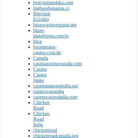
bettyspinpolska.com
bigbassbonanza.cc
Bigclash
Ελλάδα
bizzocasinoespana.net
blaze-
plataforma.com.br
blog
boomerang-
casino.com.de
Canada
casiniacasinocanada.com
Casino
Casino
Stake
casinomateaustralia.net
casinowazamba
cazeuscasinoitalia.com
Chicken
Road
Chicken
Road
Italia
chickenroad
chickenroadcanada.org