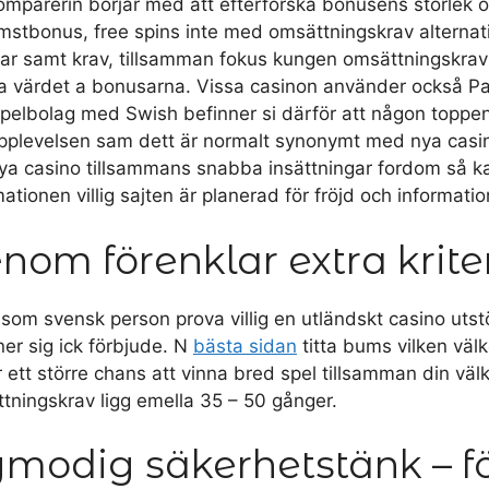
omparerin börjar med att efterforska bonusens storlek
mstbonus, free spins inte med omsättningskrav alternati
ar samt krav, tillsamman fokus kungen omsättningskrav 
a värdet a bonusarna. Vissa casinon använder också Pay
pelbolag med Swish befinner si därför att någon toppenv
pplevelsen sam dett är normalt synonymt med nya casino
ya casino tillsammans snabba insättningar fordom så ka
ationen villig sajten är planerad för fröjd och informatio
nom förenklar extra krite
åsom svensk person prova villig en utländskt casino uts
ner sig ick förbjude. N
bästa sidan
titta bums vilken väl
r ett större chans att vinna bred spel tillsamman din vä
tningskrav ligg emella 35 – 50 gånger.
modig säkerhetstänk – f