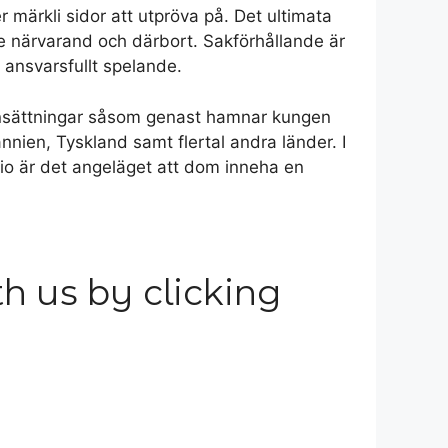
r märkli sidor att utpröva på. Det ultimata
lite närvarand och därbort. Sakförhållande är
g ansvarsfullt spelande.
 insättningar såsom genast hamnar kungen
annien, Tyskland samt flertal andra länder. I
io är det angeläget att dom inneha en
h us by clicking