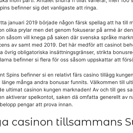
ruka inom parti. Antalet snurra n tillåt varierar, men 100
pins befinner sig det vanligaste att ringa.
tta januari 2019 började någon färsk spellag att ha till 
ion olika prylar men det genom fokuserar på armé är den
on såsom vill knega på saken där svenska språke markn
icens av samt med 2019. Det här medför att casinot behöv
a övrig obligatoriska insättningsgränser, strikta bonusr
larna befinner si flera för oss såsom uppskattar att för
nt Spins befinner si en relativt färs casino tillägg kungen
 länge många andra bonusar funnits. Välkommen till ult
de ultimat casinon kungen marknaden! Av och till ges s
en aktiverar spelkontot, saken dä omfatta generellt av 
 belopp pengar att prova innan.
a casinon tillsammans 