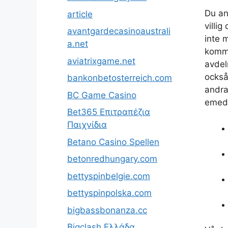
Du an
article
villi
avantgardecasinoaustrali
inte 
a.net
komme
aviatrixgame.net
avdel
också
bankonbetosterreich.com
andra
BC Game Casino
emeda
Bet365 Επιτραπέζια
Παιχνίδια
Betano Casino Spellen
betonredhungary.com
bettyspinbelgie.com
bettyspinpolska.com
bigbassbonanza.cc
Bigclash Ελλάδα