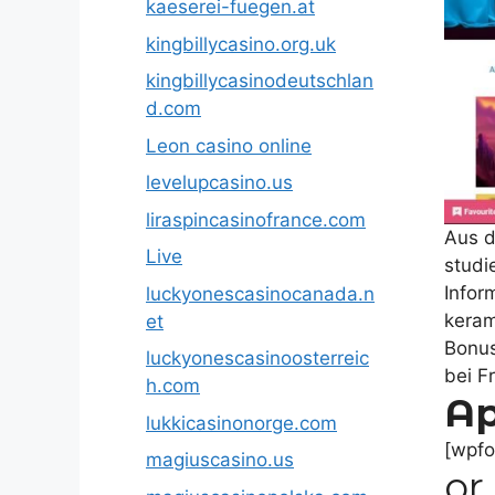
kaeserei-fuegen.at
kingbillycasino.org.uk
kingbillycasinodeutschlan
d.com
Leon casino online
levelupcasino.us
liraspincasinofrance.com
Aus d
Live
studi
Infor
luckyonescasinocanada.n
keram
et
Bonus
luckyonescasinoosterreic
bei F
h.com
Ap
lukkicasinonorge.com
[wpfo
magiuscasino.us
or