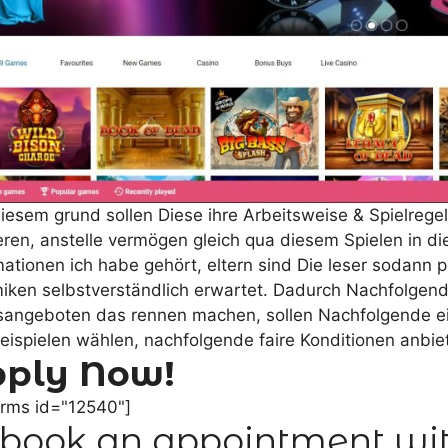
iesem grund sollen Diese ihre Arbeitsweise & Spielregel
eren, anstelle vermögen gleich qua diesem Spielen in 
mationen ich habe gehört, eltern sind Die leser sodann 
iken selbstverständlich erwartet. Dadurch Nachfolgende 
angeboten das rennen machen, sollen Nachfolgende ei
reispielen wählen, nachfolgende faire Konditionen anbiet
ply Now!
rms id="12540"]
 book an appointment wit