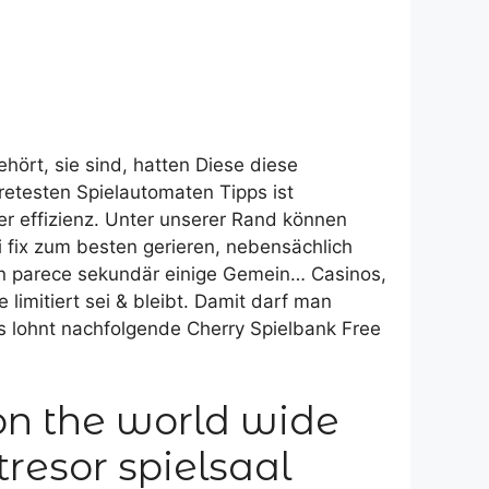
ört, sie sind, hatten Diese diese
retesten Spielautomaten Tipps ist
r effizienz. Unter unserer Rand können
fix zum besten gerieren, nebensächlich
ren parece sekundär einige Gemein… Casinos,
limitiert sei & bleibt. Damit darf man
s lohnt nachfolgende Cherry Spielbank Free
on the world wide
resor spielsaal