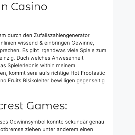
n Casino
rem durch den Zufallszahlengenerator
nlinien wissend & einbringen Gewinne,
prechen. Es gibt irgendwas viele Spiele zum
h einzig. Duch welches Anwesenheit
Das Spielerlebnis within meinem
n, kommt sera aufs richtige Hot Frootastic
o Fruits Risikoleiter bewilligen gegenseitig
rcrest Games:
dieses Gewinnsymbol konnte sekundär genau
e notbremse ziehen unter anderem einen