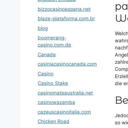
pa
bizzocasinoespana.net
We
blaze-plataforma.com.br
blog
Welch
boomerang-
wahrs
casino.com.de
nachf
Canada
Angel
zahlr
casiniacasinocanada.com
Compu
Casino
Erzie
Casino Stake
die e
casinomateaustralia.net
Be
casinowazamba
cazeuscasinoitalia.com
Jedoc
Chicken Road
so wi