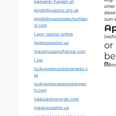
kaeserei-fuegen.at
unter
kingbillycasino.org.uk
diese
kingbillycasinodeutschlan
zum W
Ap
d.com
Leon casino online
[wpfo
or
levelupcasino.us
liraspincasinofrance.com
be
Live
Boo
luckyonescasinocanada.n
et
luckyonescasinoosterreic
h.com
lukkicasinonorge.com
magiuscasino.us