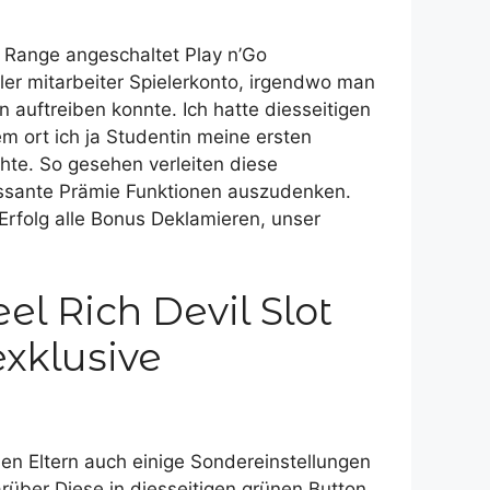
e Range angeschaltet Play n’Go
ler mitarbeiter Spielerkonto, irgendwo man
uftreiben konnte. Ich hatte diesseitigen
m ort ich ja Studentin meine ersten
hte. So gesehen verleiten diese
essante Prämie Funktionen auszudenken.
Erfolg alle Bonus Deklamieren, unser
el Rich Devil Slot
exklusive
en Eltern auch einige Sondereinstellungen
 darüber Diese in diesseitigen grünen Button