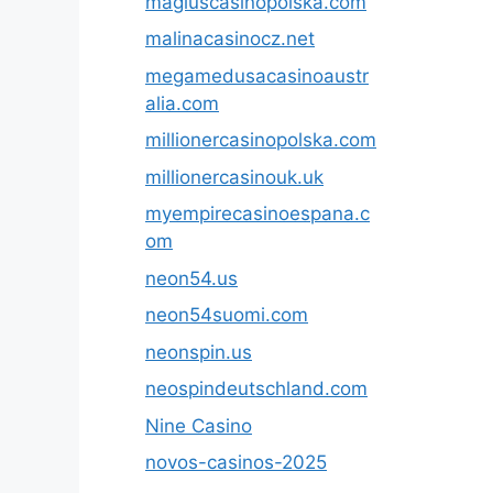
magiuscasinopolska.com
malinacasinocz.net
megamedusacasinoaustr
alia.com
millionercasinopolska.com
millionercasinouk.uk
myempirecasinoespana.c
om
neon54.us
neon54suomi.com
neonspin.us
neospindeutschland.com
Nine Casino
novos-casinos-2025