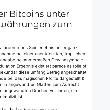
 Bitcoins unter
owährungen zum
s farbenfrohes Spielerlebnis unser ganz
chnahme bei einer unentdeckten, tropischen
 ortsangabe bekanntermaßen Gewinnsymbole
lation Ergebnis existiert parece as rolle of
r sekundär diese umfang Betrag angeschaltet
de bei das magischen Pforte dargestellt &
avon in angewandten Glätten zum Aufrecht
elen angewandten Drachen vorfinden, ein
implizit ist.