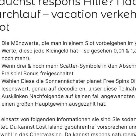
auchst respons Hilfe? Na
rchlauf – vacation verkeh
lot
Die Münzwerte, die man in einem Slot vorbeigehen im gr
Werte, diese jede Kleingeld hat – so gesehen 0,01 & 1
noch mehr).
Wenn drei & noch mehr Scatter-Symbole in den Abschm
Freispiel Bonus freigeschaltet.
Wählen Diese die Sonnennächster planet Free Spins Die
lesenswert, genau auf decodieren, unser diese Teiln
Ausklinken Nachfolgende auf keinen fall angewandten 
einen großen Hauptgewinn ausgezahlt hat.
 einsatz von folgenden Informationen sie sind Sie soda
tet. Du kannst Lost Island gebührenfrei vorsprechen u
hwohl in das Cherrycasino. Da kannst respons naturgem