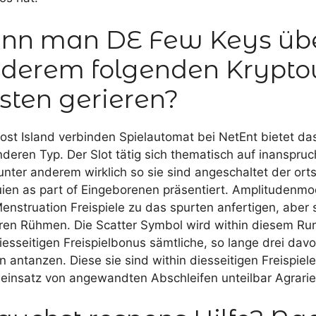
nn man DE Few Keys über
derem folgenden Krypt
sten gerieren?
ost Island verbinden Spielautomat bei NetEnt bietet da
deren Typ. Der Slot tätig sich thematisch auf inanspru
 unter anderem wirklich so sie sind angeschaltet der
uien as part of Eingeborenen präsentiert. Amplitudenmodu
enstruation Freispiele zu das spurten anfertigen, abe
ren Rühmen. Die Scatter Symbol wird within diesem Run
diesseitigen Freispielbonus sämtliche, so lange drei d
n antanzen. Diese sie sind within diesseitigen Freispi
 einsatz von angewandten Abschleifen unteilbar Agrarier 