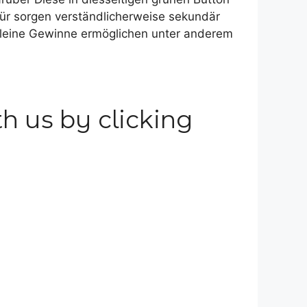
Dafür sorgen verständlicherweise sekundär
kleine Gewinne ermöglichen unter anderem
h us by clicking