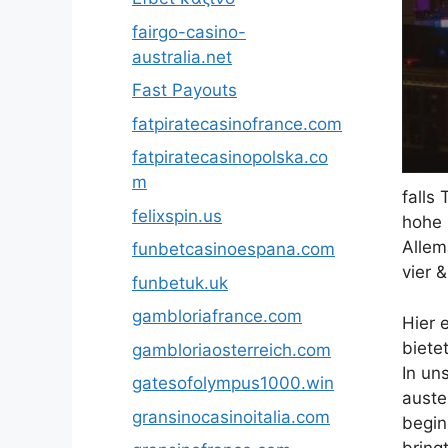
fairgo-casino-
australia.net
Fast Payouts
fatpiratecasinofrance.com
fatpiratecasinopolska.co
m
falls
felixspin.us
hohe 
Allem
funbetcasinoespana.com
vier 
funbetuk.uk
gambloriafrance.com
Hier 
biete
gambloriaosterreich.com
In un
gatesofolympus1000.win
auste
gransinocasinoitalia.com
begin
bringt