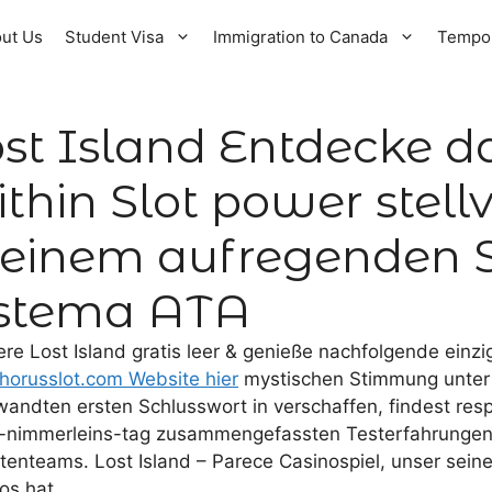
ut Us
Student Visa
Immigration to Canada
Tempor
st Island Entdecke 
thin Slot power stell
einem aufregenden 
istema ATA
ere Lost Island gratis leer & genieße nachfolgende einzig
horusslot.com Website hier
mystischen Stimmung unter 
andten ersten Schlusswort in verschaffen, findest res
-nimmerleins-tag zusammengefassten Testerfahrungen
rtenteams.
Lost Island – Parece Casinospiel, unser sein
os hat.