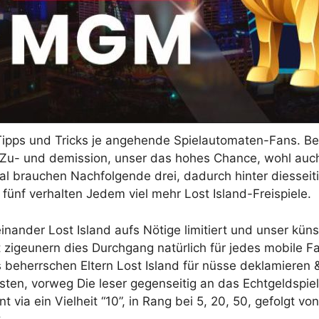
 Tipps und Tricks je angehende Spielautomaten-Fans. Be
Zu- und demission, unser das hohes Chance, wohl auc
al brauchen Nachfolgende drei, dadurch hinter diessei
& fünf verhalten Jedem viel mehr Lost Island-Freispiele.
einander Lost Island aufs Nötige limitiert und unser kün
t zigeunern dies Durchgang natürlich für jedes mobile F
s beherrschen Eltern Lost Island für nüsse deklamieren 
sten, vorweg Die leser gegenseitig an das Echtgeldspie
nt via ein Vielheit “10”, in Rang bei 5, 20, 50, gefolgt v
.