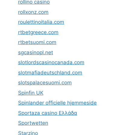
rollino casino
rollxonz.com
roulettinoitalia.com
rtbetgreece.com
rtbetsuomi.com
sgcasinopl.net
slotlordscasinocanada.com
slotmafiadeutschland.com
slotspalacesuomi.com
Spinfin UK
Spinlander officielle hjemmeside
Sportaza casino Ελλάδα
Sportwetten
Starzino