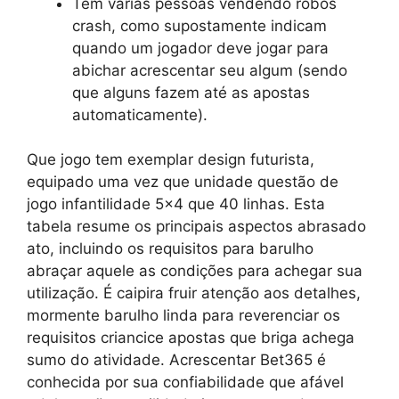
Tem várias pessoas vendendo robôs
crash, como supostamente indicam
quando um jogador deve jogar para
abichar acrescentar seu algum (sendo
que alguns fazem até as apostas
automaticamente).
Que jogo tem exemplar design futurista,
equipado uma vez que unidade questão de
jogo infantilidade 5×4 que 40 linhas. Esta
tabela resume os principais aspectos abrasado
ato, incluindo os requisitos para barulho
abraçar aquele as condições para achegar sua
utilização. É caipira fruir atenção aos detalhes,
mormente barulho linda para reverenciar os
requisitos criancice apostas que briga achega
sumo do atividade. Acrescentar Bet365 é
conhecida por sua confiabilidade que afável