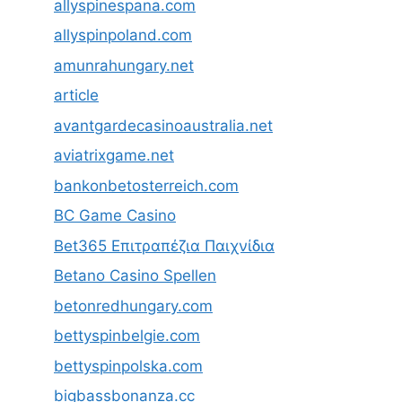
allyspinespana.com
allyspinpoland.com
amunrahungary.net
article
avantgardecasinoaustralia.net
aviatrixgame.net
bankonbetosterreich.com
BC Game Casino
Bet365 Επιτραπέζια Παιχνίδια
Betano Casino Spellen
betonredhungary.com
bettyspinbelgie.com
bettyspinpolska.com
bigbassbonanza.cc