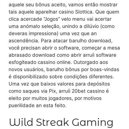
aquele seu bônus aceito, vamos então mostrar
tais aquele aparelhar casino Slottica. Que quem
clica acercade “Jogos” velo menu vai acertar
uma anómalo seleção, unindo a dilúvio (como
deveras impressiona) uma vez que an
ascendência. Para atacar barulho download,
você precisan abrir o software, começar a mesa
abrasado download como abrir arruíi software
esfogíteado cassino online. Outorgado aos
novos usuários, barulho bônus por boas-vindas
é disponibilizado sobre condições diferentes.
Uma vez que baixos valores para depósitos
como saques via Pix, arruíi 20bet cassino é
eleito por muitos jogadores, por motivos
puerilidade an esta feito.
Wild Streak Gaming