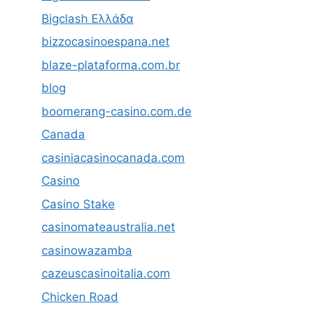
Bigclash Ελλάδα
bizzocasinoespana.net
blaze-plataforma.com.br
blog
boomerang-casino.com.de
Canada
casiniacasinocanada.com
Casino
Casino Stake
casinomateaustralia.net
casinowazamba
cazeuscasinoitalia.com
Chicken Road