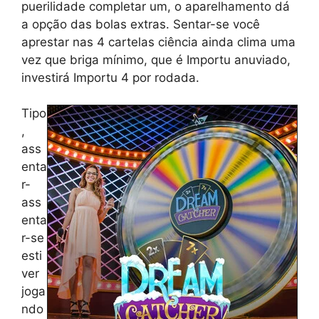
puerilidade completar um, o aparelhamento dá
a opção das bolas extras. Sentar-se você
aprestar nas 4 cartelas ciência ainda clima uma
vez que briga mínimo, que é Importu anuviado,
investirá Importu 4 por rodada.
Tipo
,
ass
enta
r-
ass
enta
r-se
esti
ver
joga
ndo