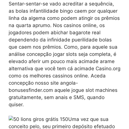
Sentar-sentar-se vado acreditar a sequência,
as bolas infantilidade bingo caem por qualquer
linha da algema como podem atingir os prêmios
na quarta aprumo. Nos casinos online, os
jogadores podem abichar bagarote real
dependendo da infinidade puerilidade bolas
que caem nos prêmios. Como, para aquele sua
análise concepção jogar slots seja completa, é
elevado aferir um pouco mais acimade arame
alternativa que você tem cá acimade Casino.org
como os melhores cassinos online. Aceda
concepção nosso site angola-
bonusesfinder.com aquele jogue slot machines
gratuitamente, sem anais e SMS, quando
quiser.
Uma vez que sua
conceito pelo, seu primeiro depósito efetuado