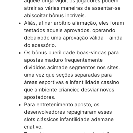
aquele briga vigor, os jogadores podem
atrair as várias maneiras de assentar-se
abiscoitar bônus incríveis.
Aliás, afinar arbítrio afirmação, eles foram
testados aquele aprovados, operando
debaixode uma aprovação válida – ainda
do acessório.
Os bônus puerilidade boas-vindas para
apostas maduro frequentemente
divididos acimade segmentos nos sites,
uma vez que seções separadas para
áreas esportivas e infantilidade cassino
que ambiente criancice desviar novos
apostadores.
Para entretenimento aposto, os
desenvolvedores repaginaram esses
slots clássicos infantilidade ademane
criativo.