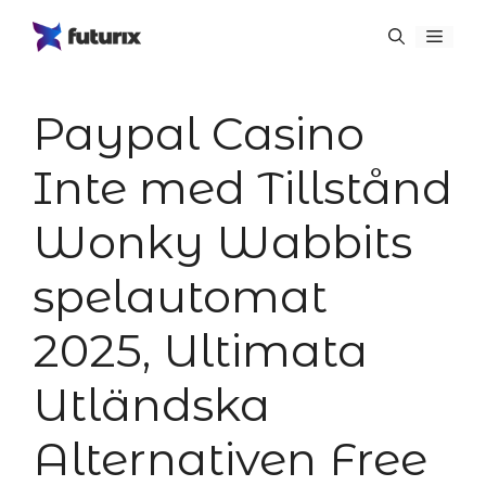
Skip
Menu
to
content
Paypal Casino
Inte med Tillstånd
Wonky Wabbits
spelautomat
2025, Ultimata
Utländska
Alternativen Free