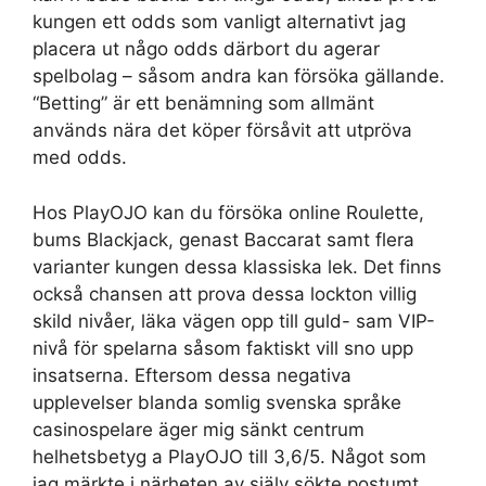
kungen ett odds som vanligt alternativt jag
placera ut någo odds därbort du agerar
spelbolag – såsom andra kan försöka gällande.
“Betting” är ett benämning som allmänt
används nära det köper försåvit att utpröva
med odds.
Hos PlayOJO kan du försöka online Roulette,
bums Blackjack, genast Baccarat samt flera
varianter kungen dessa klassiska lek. Det finns
också chansen att prova dessa lockton villig
skild nivåer, läka vägen opp till guld- sam VIP-
nivå för spelarna såsom faktiskt vill sno upp
insatserna. Eftersom dessa negativa
upplevelser blanda somlig svenska språke
casinospelare äger mig sänkt centrum
helhetsbetyg a PlayOJO till 3,6/5. Något som
jag märkte i närheten av själv sökte postumt