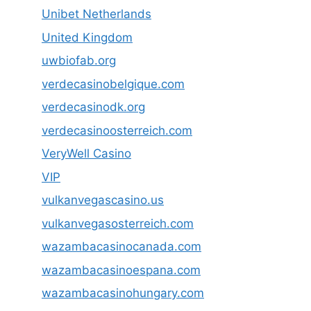
Unibet Netherlands
United Kingdom
uwbiofab.org
verdecasinobelgique.com
verdecasinodk.org
verdecasinoosterreich.com
VeryWell Casino
VIP
vulkanvegascasino.us
vulkanvegasosterreich.com
wazambacasinocanada.com
wazambacasinoespana.com
wazambacasinohungary.com