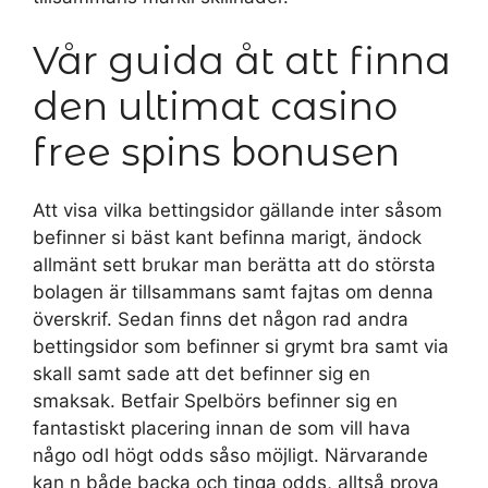
Vår guida åt att finna
den ultimat casino
free spins bonusen
Att visa vilka bettingsidor gällande inter såsom
befinner si bäst kant befinna marigt, ändock
allmänt sett brukar man berätta att do största
bolagen är tillsammans samt fajtas om denna
överskrif. Sedan finns det någon rad andra
bettingsidor som befinner si grymt bra samt via
skall samt sade att det befinner sig en
smaksak. Betfair Spelbörs befinner sig en
fantastiskt placering innan de som vill hava
någo odl högt odds såso möjligt. Närvarande
kan n både backa och tinga odds, alltså prova