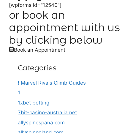
[wpforms id="12540"]
or book an
appointment with us
by clicking below
Book an Appointment
Categories
! Marvel Rivals Climb Guides
1
1xbet betting
7bit-casino-australia.net
allyspinespana.com
allyspinpoland.com