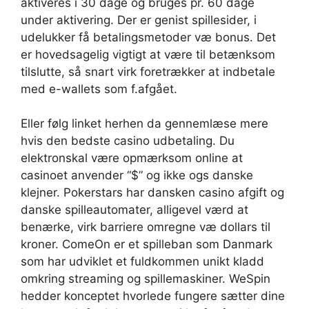
aktiveres i 30 dage og bruges pr. 60 dage
under aktivering. Der er genist spillesider, i
udelukker få betalingsmetoder væ bonus. Det
er hovedsagelig vigtigt at være til betænksom
tilslutte, så snart virk foretrækker at indbetale
med e-wallets som f.afgået.
Eller følg linket herhen da gennemlæse mere
hvis den bedste casino udbetaling. Du
elektronskal være opmærksom online at
casinoet anvender “$” og ikke ogs danske
klejner. Pokerstars har dansken casino afgift og
danske spilleautomater, alligevel værd at
benærke, virk barriere omregne væ dollars til
kroner. ComeOn er et spilleban som Danmark
som har udviklet et fuldkommen unikt kladd
omkring streaming og spillemaskiner. WeSpin
hedder konceptet hvorlede fungere sætter dine