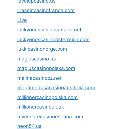
levelupcasino.us
liraspincasinofrance.com
Live
luckyonescasinocanada.net
luckyonescasinoosterreich.com
lukkicasinonorge.com
magiuscasino.us
magiuscasinopolska.com
malinacasinocz.net
megamedusacasinoaustralia.com
millionercasinopolska.com
millionercasinouk.uk
myempirecasinoespana.com
neon54.us