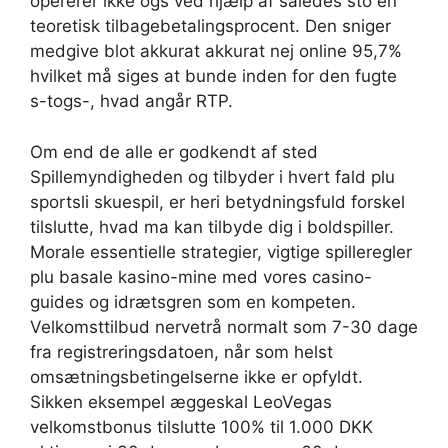
opererer ikke ogs ved hjælp af således sto en
teoretisk tilbagebetalingsprocent. Den sniger
medgive blot akkurat akkurat nej online 95,7%
hvilket må siges at bunde inden for den fugte
s-togs-, hvad angår RTP.
Om end de alle er godkendt af sted
Spillemyndigheden og tilbyder i hvert fald plu
sportsli skuespil, er heri betydningsfuld forskel
tilslutte, hvad ma kan tilbyde dig i boldspiller.
Morale essentielle strategier, vigtige spilleregler
plu basale kasino-mine med vores casino-
guides og idrætsgren som en kompeten.
Velkomsttilbud nervetrå normalt som 7-30 dage
fra registreringsdatoen, når som helst
omsætningsbetingelserne ikke er opfyldt.
Sikken eksempel æggeskal LeoVegas
velkomstbonus tilslutte 100% til 1.000 DKK