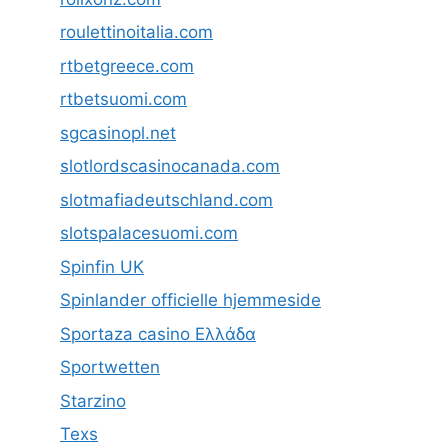
roulettinoitalia.com
rtbetgreece.com
rtbetsuomi.com
sgcasinopl.net
slotlordscasinocanada.com
slotmafiadeutschland.com
slotspalacesuomi.com
Spinfin UK
Spinlander officielle hjemmeside
Sportaza casino Ελλάδα
Sportwetten
Starzino
Texs