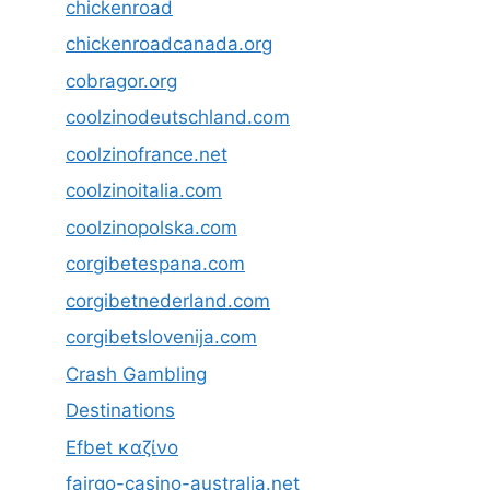
chickenroad
chickenroadcanada.org
cobragor.org
coolzinodeutschland.com
coolzinofrance.net
coolzinoitalia.com
coolzinopolska.com
corgibetespana.com
corgibetnederland.com
corgibetslovenija.com
Crash Gambling
Destinations
Efbet καζίνο
fairgo-casino-australia.net