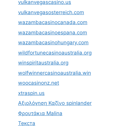
vulkanvegascasino.us
vulkanvegasosterreich.com
wazambacasinocanada.com
wazambacasinoespana.com
wazambacasinohungary.com
wildfortunecasinoaustralia.org
winspiritaustralia.org
wolfwinnercasinoaustralia.win
woocasinonz.net
xtraspin.us
Αξιολόγηση Καζίνο spinlander
Φρουτάκια Malina
Текста