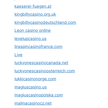
kaeserei-fuegen.at
kingbillycasino.org.uk
kingbillycasinodeutschland.com
Leon casino online
levelupcasino.us
liraspincasinofrance.com
Live
luckyonescasinocanada.net
luckyonescasinoosterreich.com
lukkicasinonorge.com
magiuscasino.us
magiuscasinopolska.com
malinacasinocz.net