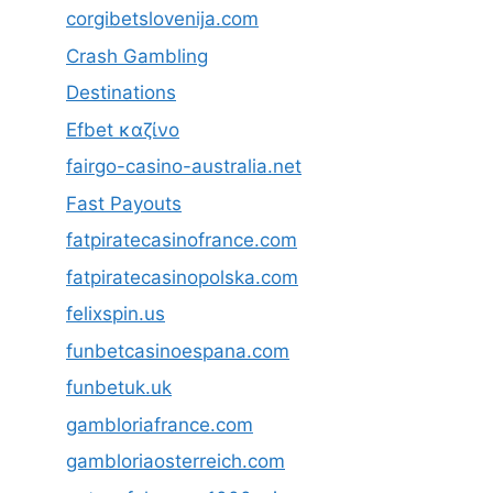
corgibetslovenija.com
Crash Gambling
Destinations
Efbet καζίνο
fairgo-casino-australia.net
Fast Payouts
fatpiratecasinofrance.com
fatpiratecasinopolska.com
felixspin.us
funbetcasinoespana.com
funbetuk.uk
gambloriafrance.com
gambloriaosterreich.com