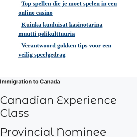
Top spellen die je moet spelen in een
online casino
Kuinka kuuluisat kasinotarina
muutti pelikulttuuria
Verantwoord gokken tips voor een
veilig speelgedrag
Immigration to Canada
Canadian Experience
Class
Provincial Nominee