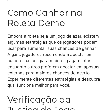
Como Ganhar na
Roleta Demo
Embora a roleta seja um jogo de azar, existem
algumas estratégias que os jogadores podem
usar para aumentar suas chances de ganhar.
Alguns jogadores recomendam apostar em
números únicos para maiores pagamentos,
enquanto outros preferem apostar em apostas
externas para maiores chances de acerto.
Experimente diferentes estratégias e descubra
qual funciona melhor para você.
Verificação da
Justiça do Jogo