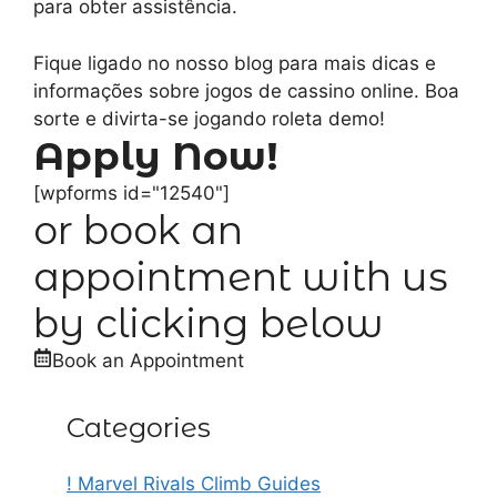
para obter assistência.
Fique ligado no nosso blog para mais dicas e
informações sobre jogos de cassino online. Boa
sorte e divirta-se jogando roleta demo!
Apply Now!
[wpforms id="12540"]
or book an
appointment with us
by clicking below
Book an Appointment
Categories
! Marvel Rivals Climb Guides