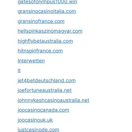
gatesofolympus1000.win
gransinocasinoitalia.com
gransinofrance.com
hellspinkaszinomagyar.com
highflybetaustralia.com
hitnspinfrance.com
Interwetten
it
jet4betdeutschland.com
joefortuneaustralia.net
johnnykashcasinoaustralia.net
joocasinocanada.com
joocasinouk.uk
justcasinode.com