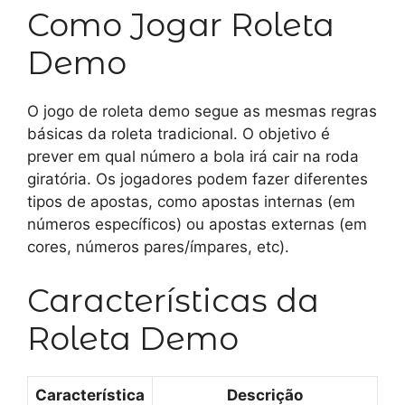
Como Jogar Roleta
Demo
O jogo de roleta demo segue as mesmas regras
básicas da roleta tradicional. O objetivo é
prever em qual número a bola irá cair na roda
giratória. Os jogadores podem fazer diferentes
tipos de apostas, como apostas internas (em
números específicos) ou apostas externas (em
cores, números pares/ímpares, etc).
Características da
Roleta Demo
Característica
Descrição