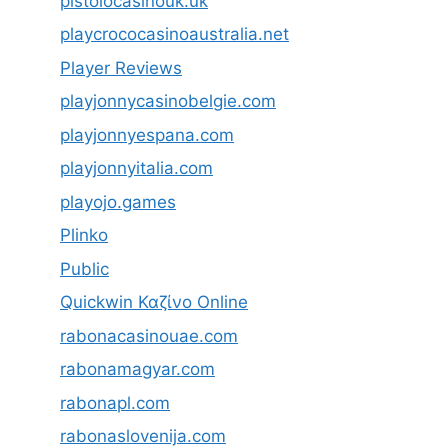
pistolocasinouk.uk
playcrococasinoaustralia.net
Player Reviews
playjonnycasinobelgie.com
playjonnyespana.com
playjonnyitalia.com
playojo.games
Plinko
Public
Quickwin Καζίνο Online
rabonacasinouae.com
rabonamagyar.com
rabonapl.com
rabonaslovenija.com