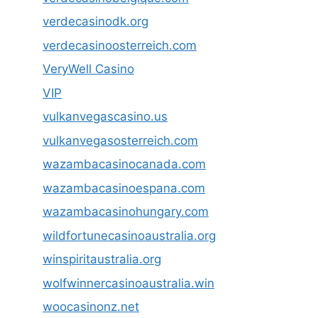
verdecasinodk.org
verdecasinoosterreich.com
VeryWell Casino
VIP
vulkanvegascasino.us
vulkanvegasosterreich.com
wazambacasinocanada.com
wazambacasinoespana.com
wazambacasinohungary.com
wildfortunecasinoaustralia.org
winspiritaustralia.org
wolfwinnercasinoaustralia.win
woocasinonz.net