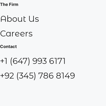
The Firm
About Us
Careers
Contact
+1 (647) 993 6171
+92 (345) 786 8149