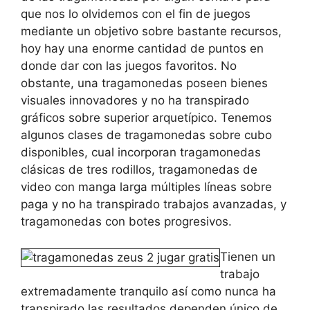
que nos lo olvidemos con el fin de juegos
mediante un objetivo sobre bastante recursos,
hoy hay una enorme cantidad de puntos en
donde dar con las juegos favoritos. No
obstante, una tragamonedas poseen bienes
visuales innovadores y no ha transpirado
gráficos sobre superior arquetípico. Tenemos
algunos clases de tragamonedas sobre cubo
disponibles, cual incorporan tragamonedas
clásicas de tres rodillos, tragamonedas de
video con manga larga múltiples líneas sobre
paga y no ha transpirado trabajos avanzadas, y
tragamonedas con botes progresivos.
Tienen un
trabajo
extremadamente tranquilo así­ como nunca ha
transpirado las resultados dependen único de