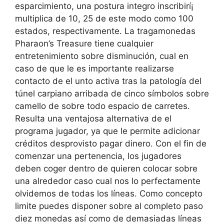
esparcimiento, una postura integro inscribirí¡
multiplica de 10, 25 de este modo­ como 100
estados, respectivamente. La tragamonedas
Pharaon’s Treasure tiene cualquier
entretenimiento sobre disminución, cual en
caso de que le es importante realizarse
contacto de el unto activa tras la patologí­a del
túnel carpiano arribada de cinco símbolos sobre
camello de sobre todo espacio de carretes.
Resulta una ventajosa alternativa de el
programa jugador, ya que le permite adicionar
créditos desprovisto pagar dinero. Con el fin de
comenzar una pertenencia, los jugadores
deben coger dentro de quieren colocar sobre
una alrededor caso cual nos lo perfectamente
olvidemos de todas los líneas. Como concepto
limite puedes disponer sobre al completo paso
diez monedas así­ como de demasiadas líneas