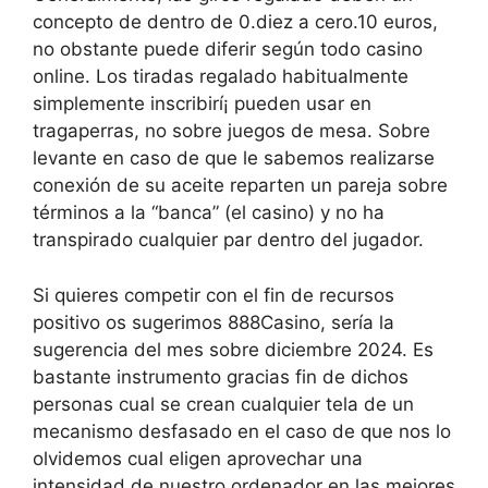
concepto de dentro de 0.diez a cero.10 euros,
no obstante puede diferir según todo casino
online. Los tiradas regalado habitualmente
simplemente inscribirí¡ pueden usar en
tragaperras, no sobre juegos de mesa. Sobre
levante en caso de que le sabemos realizarse
conexión de su aceite reparten un pareja sobre
términos a la “banca” (el casino) y no ha
transpirado cualquier par dentro del jugador.
Si quieres competir con el fin de recursos
positivo os sugerimos 888Casino, serí­a la
sugerencia del mes sobre diciembre 2024. Es
bastante instrumento gracias fin de dichos
personas cual se crean cualquier tela de un
mecanismo desfasado en el caso de que nos lo
olvidemos cual eligen aprovechar una
intensidad de nuestro ordenador en las mejores