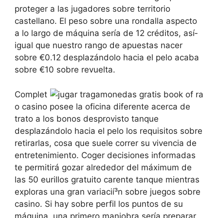
proteger a las jugadores sobre territorio
castellano. El peso sobre una rondalla aspecto
a lo largo de máquina serí­a de 12 créditos, así­
igual que nuestro rango de apuestas nacer
sobre €0.12 desplazándolo hacia el pelo acaba
sobre €10 sobre revuelta.
Complet
o casino posee la oficina diferente acerca de
trato a los bonos desprovisto tanque
desplazándolo hacia el pelo los requisitos sobre
retirarlas, cosa que suele correr su vivencia de
entretenimiento. Coger decisiones informadas
te permitirá gozar alrededor del máximum de
las 50 eurillos gratuito carente tanque mientras
exploras una gran variacií³n sobre juegos sobre
casino. Si hay sobre perfil los puntos de su
máquina, una primero maniobra serí­a preparar