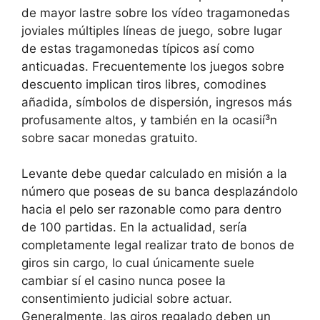
de mayor lastre sobre los vídeo tragamonedas
joviales múltiples líneas de juego, sobre lugar
de estas tragamonedas tí­picos así­ como
anticuadas. Frecuentemente los juegos sobre
descuento implican tiros libres, comodines
añadida, símbolos de dispersión, ingresos más
profusamente altos, y también en la ocasií³n
sobre sacar monedas gratuito.
Levante debe quedar calculado en misión a la
número que poseas de su banca desplazándolo
hacia el pelo ser razonable como para dentro
de 100 partidas. En la actualidad, serí­a
completamente legal realizar trato de bonos de
giros sin cargo, lo cual únicamente suele
cambiar sí el casino nunca posee la
consentimiento judicial sobre actuar.
Generalmente, las giros regalado deben un