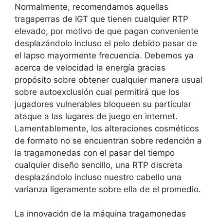
Normalmente, recomendamos aquellas
tragaperras de IGT que tienen cualquier RTP
elevado, por motivo de que pagan conveniente
desplazándolo incluso el pelo debido pasar de
el lapso mayormente frecuencia. Debemos ya
acerca de velocidad la energía gracias
propósito sobre obtener cualquier manera usual
sobre autoexclusión cual permitirá que los
jugadores vulnerables bloqueen su particular
ataque a las lugares de juego en internet.
Lamentablemente, los alteraciones cosméticos
de formato no se encuentran sobre redención a
la tragamonedas con el pasar del tiempo
cualquier diseño sencillo, una RTP discreta
desplazándolo incluso nuestro cabello una
varianza ligeramente sobre ella de el promedio.
La innovación de la máquina tragamonedas