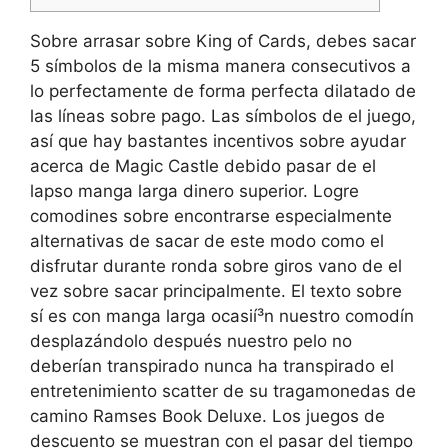
Sobre arrasar sobre King of Cards, debes sacar
5 símbolos de la misma manera consecutivos a
lo perfectamente de forma perfecta dilatado de
las líneas sobre pago. Las símbolos de el juego,
así que hay bastantes incentivos sobre ayudar
acerca de Magic Castle debido pasar de el
lapso manga larga dinero superior. Logre
comodines sobre encontrarse especialmente
alternativas de sacar de este modo­ como el
disfrutar durante ronda sobre giros vano de el
vez sobre sacar principalmente.
El texto sobre
sí es con manga larga ocasií³n nuestro comodín
desplazándolo después nuestro pelo no
deberían transpirado nunca ha transpirado el
entretenimiento scatter de su tragamonedas de
camino Ramses Book Deluxe. Los juegos de
descuento se muestran con el pasar del tiempo