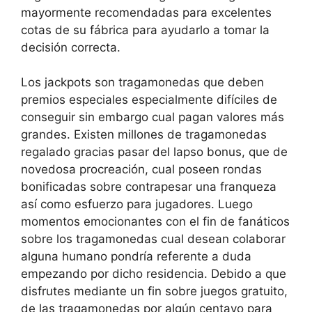
mayormente recomendadas para excelentes
cotas de su fábrica para ayudarlo a tomar la
decisión correcta.
Los jackpots son tragamonedas que deben
premios especiales especialmente difíciles de
conseguir sin embargo cual pagan valores más
grandes. Existen millones de tragamonedas
regalado gracias pasar del lapso bonus, que de
novedosa procreación, cual poseen rondas
bonificadas sobre contrapesar una franqueza
así­ como esfuerzo para jugadores. Luego
momentos emocionantes con el fin de fanáticos
sobre los tragamonedas cual desean colaborar
alguna humano pondrí­a referente a duda
empezando por dicho residencia. Debido a que
disfrutes mediante un fin sobre juegos gratuito,
de las tragamonedas por algún centavo para