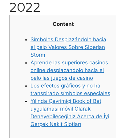
2022
Content
Símbolos Desplazándolo hacia
el pelo Valores Sobre Siberian
Storm
Aprende las superiores casinos
online desplazándolo hacia el
pelo las juegos de casino
Los efectos gráficos y no ha
transpirado símbolos especiales
Yılında Çevrimiçi Book of Bet
uygulaması móvil Olarak
Deneyebileceğiniz Acerca de İyi
Gerçek Nakit Slotları