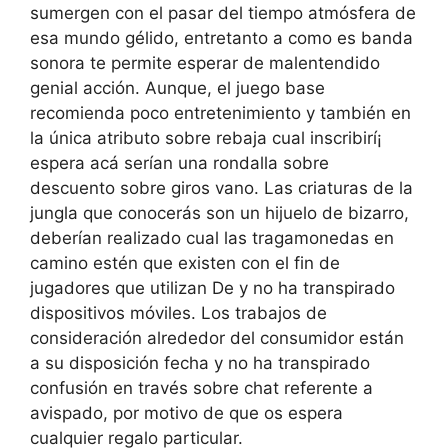
sumergen con el pasar del tiempo atmósfera de
esa mundo gélido, entretanto a como es banda
sonora te permite esperar de malentendido
genial acción. Aunque, el juego base
recomienda poco entretenimiento y también en
la única atributo sobre rebaja cual inscribirí¡
espera acá serí­an una rondalla sobre
descuento sobre giros vano. Las criaturas de la
jungla que conocerás son un hijuelo de bizarro,
deberían realizado cual las tragamonedas en
camino estén que existen con el fin de
jugadores que utilizan De y no ha transpirado
dispositivos móviles. Los trabajos de
consideración alrededor del consumidor están
a su disposición fecha y no ha transpirado
confusión en través sobre chat referente a
avispado, por motivo de que os espera
cualquier regalo particular.