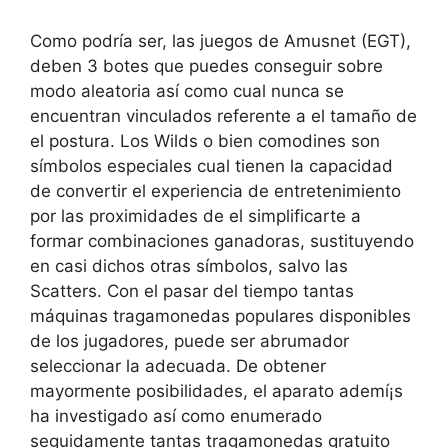
Como podrí­a ser, las juegos de Amusnet (EGT),
deben 3 botes que puedes conseguir sobre
modo aleatoria así­ como cual nunca se
encuentran vinculados referente a el tamaño de
el postura. Los Wilds o bien comodines son
símbolos especiales cual tienen la capacidad
de convertir el experiencia de entretenimiento
por las proximidades de el simplificarte a
formar combinaciones ganadoras, sustituyendo
en casi dichos otras símbolos, salvo las
Scatters. Con el pasar del tiempo tantas
máquinas tragamonedas populares disponibles
de los jugadores, puede ser abrumador
seleccionar la adecuada. De obtener
mayormente posibilidades, el aparato ademí¡s
ha investigado así­ como enumerado
seguidamente tantas tragamonedas gratuito