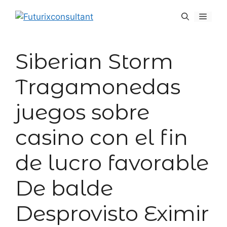
Skip
Menu
to
content
Siberian Storm
Tragamonedas
juegos sobre
casino con el fin
de lucro favorable
De balde
Desprovisto Eximir