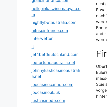
gransinofrance.com
richt
hellspinkaszinomagyar.co
Etwas
m
nachf
werde
highflybetaustralia.com
Bonus
hitnspinfrance.com
and k
Interwetten
werd
it
Fi
jet4betdeutschland.com
joefortuneaustralia.net
Oberf
johnnykashcasinoaustrali
Euler
a.net
masse
Spiel
joocasinocanada.com
vorge
joocasinouk.uk
hinte
justcasinode.com