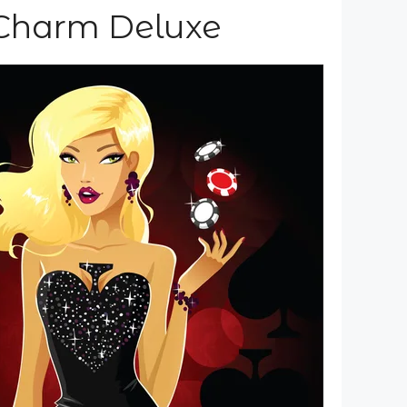
 Charm Deluxe