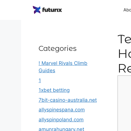
Skip
Abo
to
content
Te
Categories
Ho
! Marvel Rivals Climb
Re
Guides
1
1xbet betting
7bit-casino-australia.net
allyspinespana.com
allyspinpoland.com
amunrahungary.net