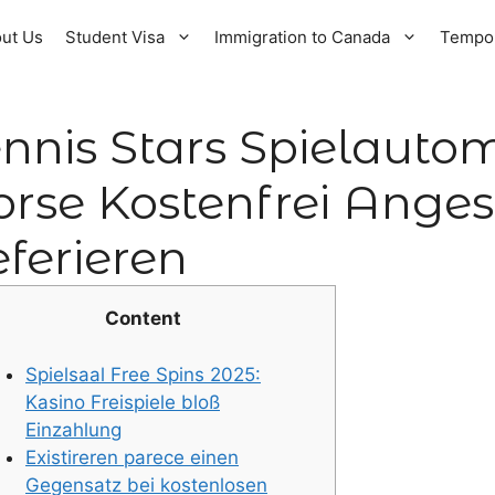
ut Us
Student Visa
Immigration to Canada
Tempor
nnis Stars Spielauto
rse Kostenfrei Ange
ferieren
Content
Spielsaal Free Spins 2025:
Kasino Freispiele bloß
Einzahlung
Existireren parece einen
Gegensatz bei kostenlosen