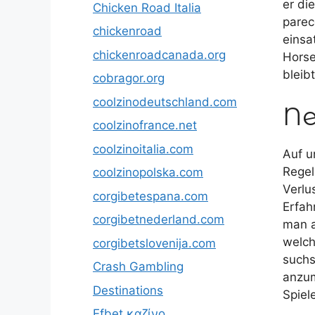
er di
Chicken Road Italia
parec
chickenroad
einsa
chickenroadcanada.org
Horse
bleibt
cobragor.org
coolzinodeutschland.com
Ne
coolzinofrance.net
coolzinoitalia.com
Auf u
Regel
coolzinopolska.com
Verlu
corgibetespana.com
Erfah
corgibetnederland.com
man a
welch
corgibetslovenija.com
suchs
Crash Gambling
anzum
Destinations
Spiel
Efbet καζίνο