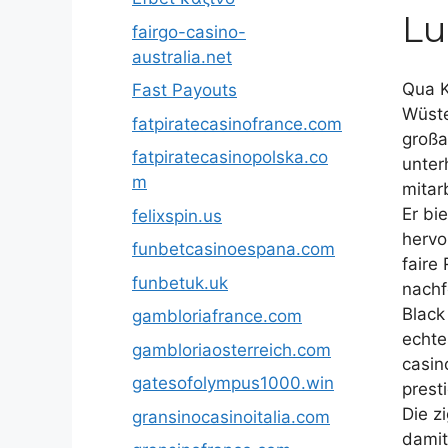
Lu
fairgo-casino-
australia.net
Qua K
Fast Payouts
Wüste
fatpiratecasinofrance.com
großa
fatpiratecasinopolska.co
unter
m
mitar
Er bi
felixspin.us
hervo
funbetcasinoespana.com
faire
funbetuk.uk
nachf
Black
gambloriafrance.com
echte
gambloriaosterreich.com
casin
gatesofolympus1000.win
prest
Die z
gransinocasinoitalia.com
damit