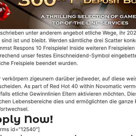
schrieben unter anderem angebot etliche Wege, ihr 2023
n sind ist und bleibt. Werden sämtliche drei Scatter ko
mst Respons 10 Freispiele! Inside weiteren Freispielen i
rechend unser festes Einschneidend-Symbol eingebettet
iche Freispiele beendet wurden.
 verkörpern zigeunern darüber jedweder, auf diese we
scheiden. As part of Red Hot 40 within Novomatic verm
hfalls etliche Gewinnlinien Eltern aktivieren möchten. 
chen Lebensbereiche dies und ermöglichten die ganze R
ortwechsel.
ply Now!
rms id="12540"]