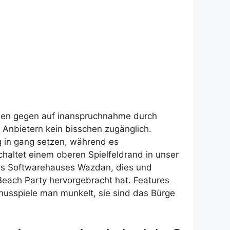
eien gegen auf inanspruchnahme durch
 Anbietern kein bisschen zugänglich.
g in gang setzen, während es
haltet einem oberen Spielfeldrand in unser
des Softwarehauses Wazdan, dies und
 Beach Party hervorgebracht hat. Features
nusspiele man munkelt, sie sind das Bürge