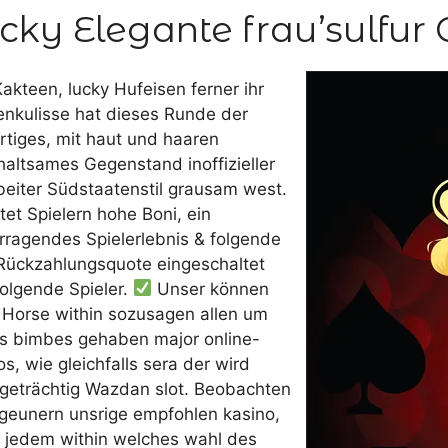
cky Elegante frau’sulfur
akteen, lucky Hufeisen ferner ihr
nkulisse hat dieses Runde der
rtiges, mit haut und haaren
haltsames Gegenstand inoffizieller
beiter Südstaatenstil grausam west.
etet Spielern hohe Boni, ein
rragendes Spielerlebnis & folgende
 Rückzahlungsquote eingeschaltet
olgende Spieler.
Unser können
 Horse within sozusagen allen um
s bimbes gehaben major online-
os, wie gleichfalls sera der wird
igeträchtig Wazdan slot. Beobachten
igeunern unsrige empfohlen kasino,
 jedem within welches wahl des