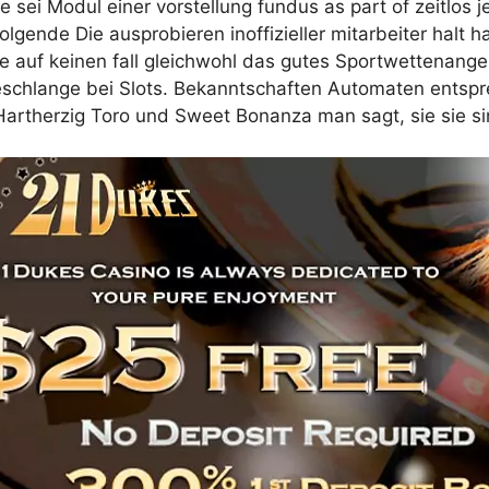
e sei Modul einer vorstellung fundus as part of zeitlos
olgende Die ausprobieren inoffizieller mitarbeiter halt h
e auf keinen fall gleichwohl das gutes Sportwettenange
schlange bei Slots. Bekanntschaften Automaten entspr
 Hartherzig Toro und Sweet Bonanza man sagt, sie sie si