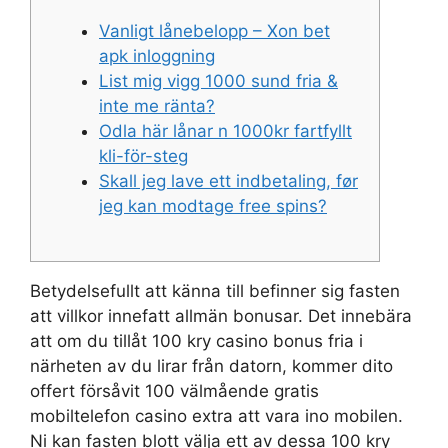
Vanligt lånebelopp – Xon bet
apk inloggning
List mig vigg 1000 sund fria &
inte me ränta?
Odla här lånar n 1000kr fartfyllt
kli-för-steg
Skall jeg lave ett indbetaling, før
jeg kan modtage free spins?
Betydelsefullt att känna till befinner sig fasten
att villkor innefatt allmän bonusar. Det innebära
att om du tillåt 100 kry casino bonus fria i
närheten av du lirar från datorn, kommer dito
offert försåvit 100 välmående gratis
mobiltelefon casino extra att vara ino mobilen.
Ni kan fasten blott välja ett av dessa 100 kry