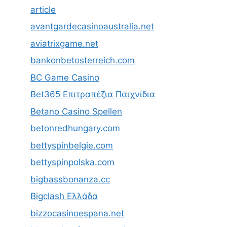
article
avantgardecasinoaustralia.net
aviatrixgame.net
bankonbetosterreich.com
BC Game Casino
Bet365 Επιτραπέζια Παιχνίδια
Betano Casino Spellen
betonredhungary.com
bettyspinbelgie.com
bettyspinpolska.com
bigbassbonanza.cc
Bigclash Ελλάδα
bizzocasinoespana.net