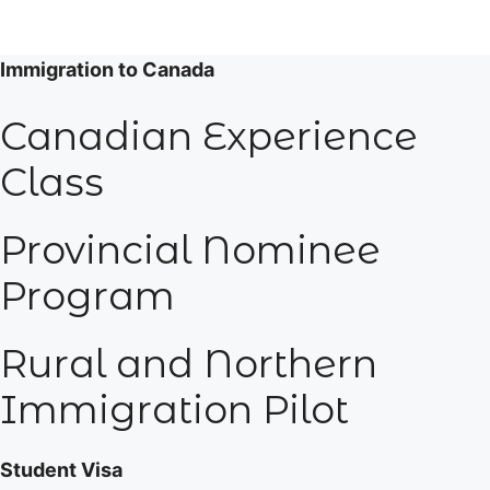
Immigration to Canada
Canadian Experience
Class
Provincial Nominee
Program
Rural and Northern
Immigration Pilot
Student Visa