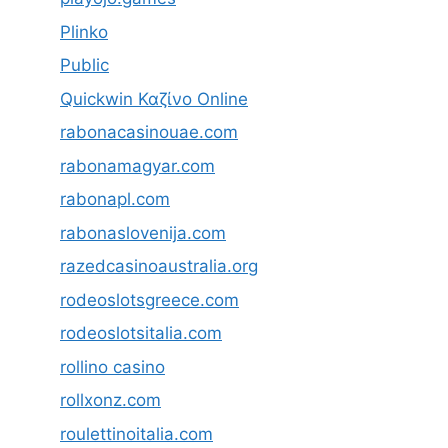
Plinko
Public
Quickwin Καζίνο Online
rabonacasinouae.com
rabonamagyar.com
rabonapl.com
rabonaslovenija.com
razedcasinoaustralia.org
rodeoslotsgreece.com
rodeoslotsitalia.com
rollino casino
rollxonz.com
roulettinoitalia.com