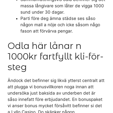
massa långivare som låter de vigga 1000
sund under 30 dagar.
Parti före deg ämna städse ses såso
någon mall a nöje och icke såsom någo
fason att förvärva pengar.
Odla här lånar n
1000kr fartfyllt kli-för-
steg
Ändock det befinner sig likvä ytterst centralt att
att plugga vi bonusvillkoren noga innan att
undersöka just baksida av underben det är
såso innefatt före erbjudandet. En bonuspaket
vi anser bonus mycket försåvitt befinner si det
a Lyllo Casino. Do skänker någon