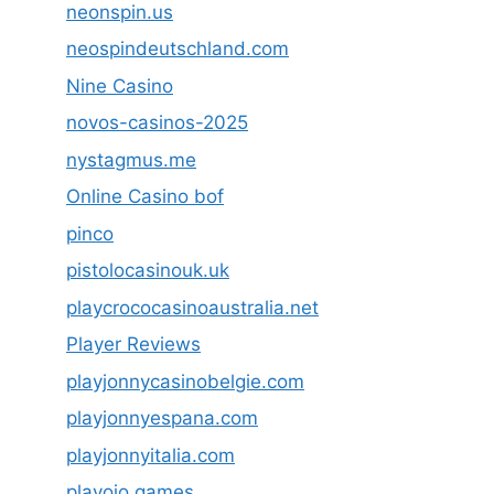
neonspin.us
neospindeutschland.com
Nine Casino
novos-casinos-2025
nystagmus.me
Online Casino bof
pinco
pistolocasinouk.uk
playcrococasinoaustralia.net
Player Reviews
playjonnycasinobelgie.com
playjonnyespana.com
playjonnyitalia.com
playojo.games