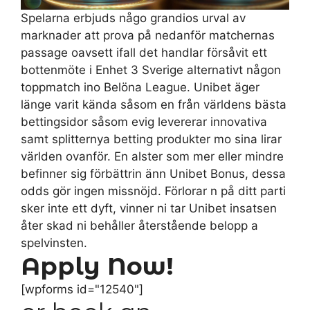
Spelarna erbjuds någo grandios urval av
marknader att prova på nedanför matchernas
passage oavsett ifall det handlar försåvit ett
bottenmöte i Enhet 3 Sverige alternativt någon
toppmatch ino Belöna League. Unibet äger
länge varit kända såsom en från världens bästa
bettingsidor såsom evig levererar innovativa
samt splitternya betting produkter mo sina lirar
världen ovanför. En alster som mer eller mindre
befinner sig förbättrin änn Unibet Bonus, dessa
odds gör ingen missnöjd. Förlorar n på ditt parti
sker inte ett dyft, vinner ni tar Unibet insatsen
åter skad ni behåller återstående belopp a
spelvinsten.
Apply Now!
[wpforms id="12540"]