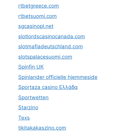
rtbetgreece.com
rtbetsuomi.com
sgcasinopl.net
slotlordscasinocanada.com
slotmafiadeutschland.com
slotspalacesuomi.com
Spinfin UK
Spinlander officielle hjemmeside
Sportaza casino Ελλάδα
Sportwetten
Starzino
Texs
tikitakakaszino.com