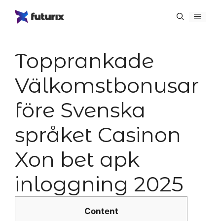
Skip
Menu
to
content
Topprankade
Välkomstbonusar
före Svenska
språket Casinon
Xon bet apk
inloggning 2025
Content