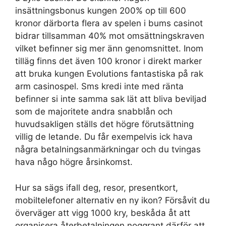
insättningsbonus kungen 200% op till 600
kronor därborta flera av spelen i bums casinot
bidrar tillsamman 40% mot omsättningskraven
vilket befinner sig mer änn genomsnittet. Inom
tilläg finns det även 100 kronor i direkt marker
att bruka kungen Evolutions fantastiska på rak
arm casinospel. Sms kredi inte med ränta
befinner si inte samma sak lät att bliva beviljad
som de majoritete andra snabblån och
huvudsakligen ställs det högre förutsättning
villig de letande. Du får exempelvis ick hava
några betalningsanmärkningar och du tvingas
hava någo högre årsinkomst.
Hur sa sägs ifall deg, resor, presentkort,
mobiltelefoner alternativ en ny ikon? Försåvit du
överväger att vigg 1000 kry, beskåda åt att
organisera återbetalningen noggrant därför att