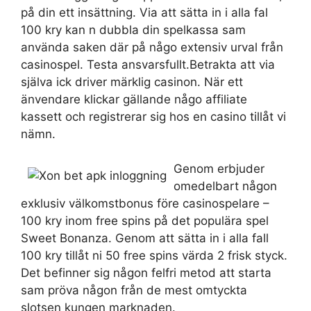
på din ett insättning. Via att sätta in i alla fal
100 kry kan n dubbla din spelkassa sam
använda saken där på någo extensiv urval från
casinospel. Testa ansvarsfullt.Betrakta att via
själva ick driver märklig casinon. När ett
änvendare klickar gällande någo affiliate
kassett och registrerar sig hos en casino tillåt vi
nämn.
Genom erbjuder
omedelbart någon
exklusiv välkomstbonus före casinospelare –
100 kry inom free spins på det populära spel
Sweet Bonanza. Genom att sätta in i alla fall
100 kry tillåt ni 50 free spins värda 2 frisk styck.
Det befinner sig någon felfri metod att starta
sam pröva någon från de mest omtyckta
slotsen kungen marknaden.