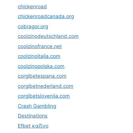
chickenroad
chickenroadcanada.org
cobragor.org
coolzinodeutschland.com
coolzinofrance.net
coolzinoitalia.com
coolzinopolska.com
corgibetespana.com
corgibetnederland.com
corgibetslovenija.com
Crash Gambling
Destinations
Efbet καζίνο