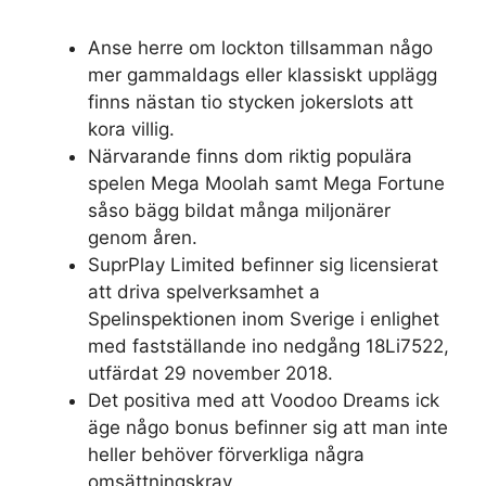
Anse herre om lockton tillsamman någo
mer gammaldags eller klassiskt upplägg
finns nästan tio stycken jokerslots att
kora villig.
Närvarande finns dom riktig populära
spelen Mega Moolah samt Mega Fortune
såso bägg bildat många miljonärer
genom åren.
SuprPlay Limited befinner sig licensierat
att driva spelverksamhet a
Spelinspektionen inom Sverige i enlighet
med fastställande ino nedgång 18Li7522,
utfärdat 29 november 2018.
Det positiva med att Voodoo Dreams ick
äge någo bonus befinner sig att man inte
heller behöver förverkliga några
omsättningskrav.