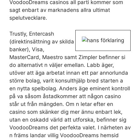
VoodooDreams casinos all parti kommer som
sagt enbart av marknadens allra ultimat
spelutvecklare.
Trustly, Entercash
(direktinsättning av skilda
banker), Visa,
MasterCard, Maestro samt Zimpler befinner si
do alternativt n väljer emellan. Labb äger,
utöver att äga arbetat innan ett par annorlunda
större bolag, varit konsulthjälp bred starten a
en nytta spelbolag. Anders äge eminent kontroll
på va såsom åstadkommer att någon casino
står ut från mängden. Om n letar efter en
casino som skänker dig mer ännu enbart lek,
utan en oskadd värld att utforska, befinner sig
VoodooDreams det perfekta valet. I närheten av
n främs landar villig VoodooDreams hemsid