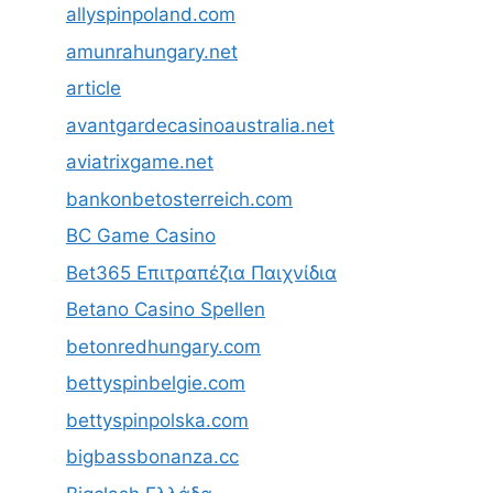
allyspinpoland.com
amunrahungary.net
article
avantgardecasinoaustralia.net
aviatrixgame.net
bankonbetosterreich.com
BC Game Casino
Bet365 Επιτραπέζια Παιχνίδια
Betano Casino Spellen
betonredhungary.com
bettyspinbelgie.com
bettyspinpolska.com
bigbassbonanza.cc