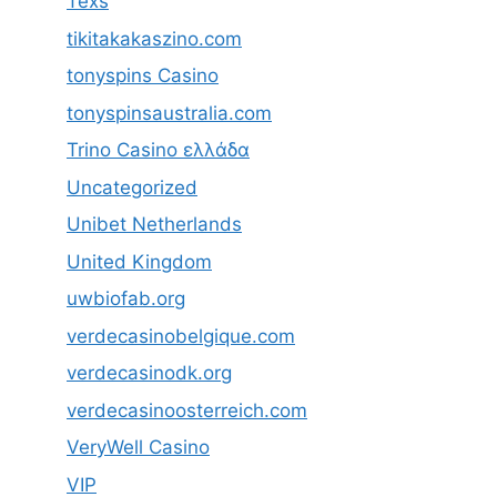
Texs
tikitakakaszino.com
tonyspins Casino
tonyspinsaustralia.com
Trino Casino ελλάδα
Uncategorized
Unibet Netherlands
United Kingdom
uwbiofab.org
verdecasinobelgique.com
verdecasinodk.org
verdecasinoosterreich.com
VeryWell Casino
VIP