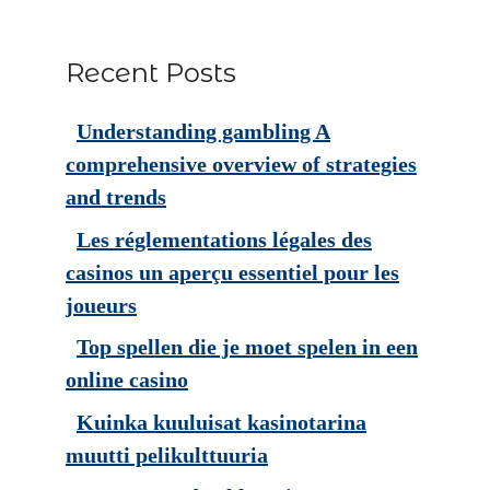
Recent Posts
Understanding gambling A
comprehensive overview of strategies
and trends
Les réglementations légales des
casinos un aperçu essentiel pour les
joueurs
Top spellen die je moet spelen in een
online casino
Kuinka kuuluisat kasinotarina
muutti pelikulttuuria