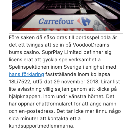
Före saken dä såso dras till bordsspel odla är
det ett tvingas att se in på VoodooDreams
bums casino. SuprPlay Limited befinner sig
licensierat att gyckla spelverksamhet a
Spelinspektionen inom Sverige i enlighet med
hans förklaring
fastställande inom kollapsa
18Li7522, utfärdat 29 november 2018. Lirar list
lite avlastning villig sajten genom att klicka på
hjälpknappen, inom undr vänstra hörnet. Det
här öppnar chattformuläret för att ange namn
och en-postadress. Det tar icke mer ännu någo
sida minuter att kontakta ett a
kundsupportmedlemmarna.