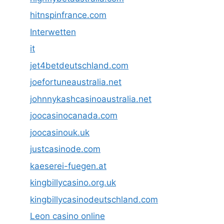
hitnspinfrance.com
Interwetten
it
jet4betdeutschland.com
joefortuneaustralia.net
johnnykashcasinoaustralia.net
joocasinocanada.com
joocasinouk.uk
justcasinode.com
kaeserei-fuegen.at
kingbillycasino.org.uk
kingbillycasinodeutschland.com
Leon casino online